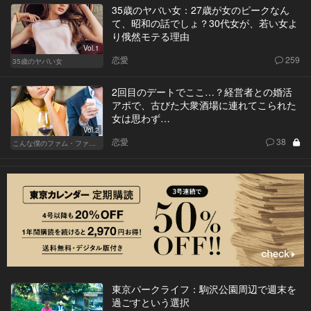
35歳のヤバい女：27歳が女のピークなん
て、昭和の話でしょ？30代女が、若い女よ
り俄然モテる理由
Vol.1
恋愛
259
35歳のヤバい女
2回目のデートでここ…？経営者との婚活
アポで、古びた大衆酒場に連れてこられた
女は思わず…
Vol.2
恋愛
38
こんな僕のファム・ファタル
東京パークライフ：駒沢公園周辺で週末を
過ごすという選択