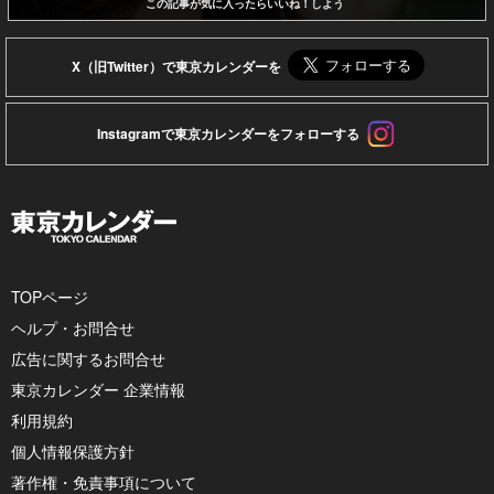
この記事が気に入ったらいいね！しよう
X（旧Twitter）で東京カレンダーを
Instagramで東京カレンダーをフォローする
TOPページ
ヘルプ・お問合せ
広告に関するお問合せ
東京カレンダー 企業情報
利用規約
個人情報保護方針
著作権・免責事項について