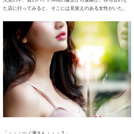
た店に行ってみると、そこには見覚えのある女性がいた。
「・・・一ノ瀬さん・・・？」