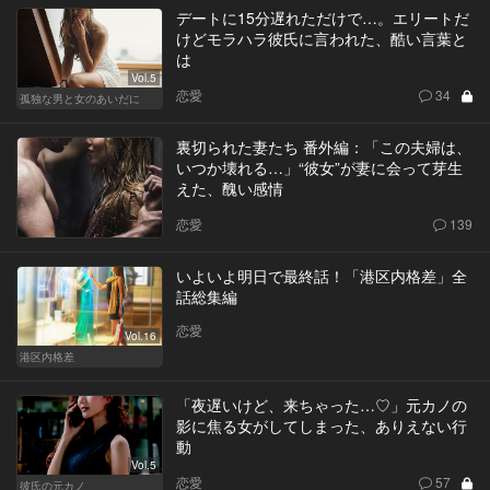
デートに15分遅れただけで…。エリートだ
けどモラハラ彼氏に言われた、酷い言葉と
は
Vol.5
恋愛
34
孤独な男と女のあいだに
裏切られた妻たち 番外編：「この夫婦は、
いつか壊れる…」“彼女”が妻に会って芽生
えた、醜い感情
恋愛
139
いよいよ明日で最終話！「港区内格差」全
話総集編
恋愛
Vol.16
港区内格差
「夜遅いけど、来ちゃった…♡」元カノの
影に焦る女がしてしまった、ありえない行
動
Vol.5
恋愛
57
彼氏の元カノ