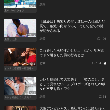
恋愛
Vol.1
東京パークライフ
【最終回】黒塗りの扉：運転手の仕組んだ
罠で、破滅へ向かう2人…そして全ての謎
が明かされる
Vol.10
恋愛
106
黒塗りの扉
これをしたら恥ずかしい...！女が、初対面
でドン引きした男の行為とは
恋愛
104
Vol.3
オトナの恋愛論～宿題編～
カレと結婚して大丈夫？：「彼のこと、男
として見れない…」プロポーズされた29歳
女が不安を抱くワケ
Vol.1
恋愛
64
カレと結婚して大丈夫？
大阪アンビシャス：商社マンには勝たれへ