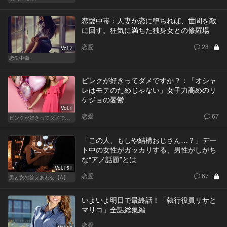
恋愛中毒：人妻が恋に堕ちれば、世間を敵
に回す。狂気に満ちた独身女との修羅場
恋愛
28
Vol.7
恋愛中毒
ピンクが好きってダメですか？：「オシャ
レはモテのためじゃない」女子力高めのリ
ケジョの憂鬱
Vol.1
恋愛
67
ピンクが好きってダメですか？
「この人、もしや結構おじさん…？」デー
ト中の女性がガッカリする、男性がしがち
な“アノ話題”とは
Vol.151
恋愛
67
男と女の答えあわせ【A】
いよいよ明日で最終話！「執行役員リサと
マリコ」全話総集編
恋愛