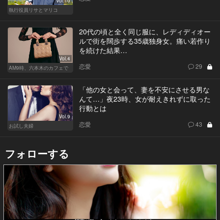
Vol.10
執行役員リサとマリコ
20代の頃と全く同じ服に、レディディオー
ルで街を闊歩する35歳独身女。痛い若作り
を続けた結果…
Vol.4
恋愛
29
AM9時、六本木のカフェで
「他の女と会って、妻を不安にさせる男な
んて…」夜23時、女が耐えきれずに取った
行動とは
Vol.9
恋愛
43
お試し夫婦
フォローする