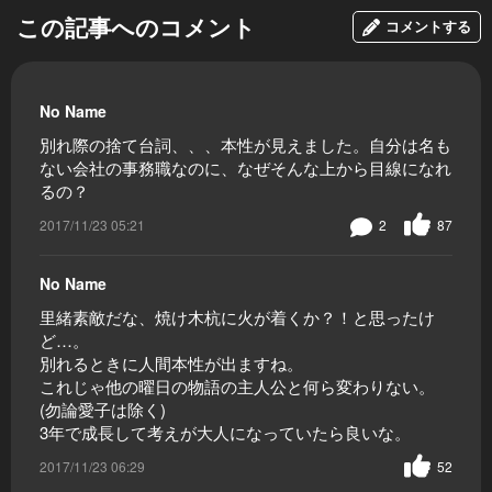
この記事へのコメント
コメントする
No Name
別れ際の捨て台詞、、、本性が見えました。自分は名も
ない会社の事務職なのに、なぜそんな上から目線になれ
るの？
2017/11/23 05:21
2
87
No Name
里緒素敵だな、焼け木杭に火が着くか？！と思ったけ
ど…。
別れるときに人間本性が出ますね。
これじゃ他の曜日の物語の主人公と何ら変わりない。
(勿論愛子は除く)
3年で成長して考えが大人になっていたら良いな。
2017/11/23 06:29
52