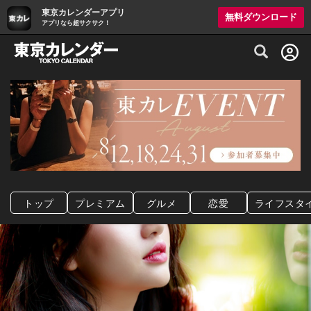
東京カレンダーアプリ
無料ダウンロード
アプリなら超サクサク！
グルメ情報・プレミアムレストラン予約サイト
トップ
プレミアム
グルメ
恋愛
ライフスタ