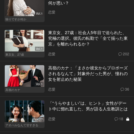
何が悪い？
恋愛
Vol.1
独りですが何か
東京女、27歳：社会人5年目で迫られた、
究極の選択。彼氏の転勤で「全て揃った東
京」を離れられるか？
Vol.1
恋愛
202
東京女、27歳
高嶺のカナ：「まさか彼女からプロポーズ
されるなんて」対象外だった男が、憧れの
女を射止めた秘策
Vol.1
恋愛
36
高嶺のカナ
「“うらやましい”は、ヒント」女性がデー
ト中に惚れ直した、男が語る人生教訓とは
恋愛
18
Vol.27
アオハルなんて甘すぎる