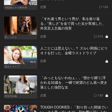
Vol.1
恋愛
124
手配師ルナの事件簿
「すれ違う男という男が、私を振り返
る」“美しさ”を金で買った女が実感した、
外見至上主義の現実
Vol.2
恋愛
210
美しいひと
人ごとには思えない…？ ズルい関係にピリ
オドを打った、金曜ラストドライブ
恋愛
Vol.5
美女ドライブ
「みっともないわねぇ」。“授かり婚”に浮
かれる32歳を、一瞬で絶望のどん底へ突き
落とした強烈な女
Vol.7
恋愛
130
想定外妊娠
TOUGH COOKIES：「割り切った関係でい
い」そう思っていたが、別れ際に寂しくな