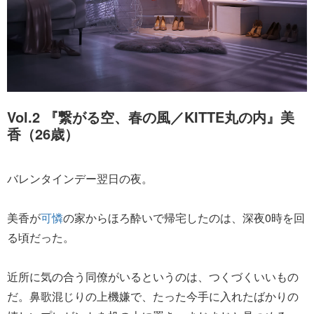
Vol.2 『繋がる空、春の風／KITTE丸の内』美
香（26歳）
バレンタインデー翌日の夜。
美香が
可憐
の家からほろ酔いで帰宅したのは、深夜0時を回
る頃だった。
近所に気の合う同僚がいるというのは、つくづくいいもの
だ。鼻歌混じりの上機嫌で、たった今手に入れたばかりの