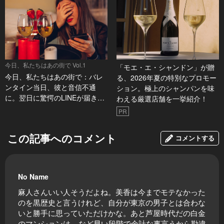
今日、私たちはあの街で Vol.1
「モエ・エ・シャンドン」が贈
今日、私たちはあの街で：バレ
る、2026年夏の特別なプロモー
ンタイン当日、彼と音信不通
ション。極上のシャンパンを味
に。翌日に驚愕のLINEが届き…
わえる厳選店舗を一挙紹介！
PR
この記事へのコメント
コメントする
No Name
麻人さんいい人そうだよね。美香は今までモテなかった
のを黒歴史と言うけれど、自分が東京の男子とは合わな
いと勝手に思っていただけかな。あと芦屋時代だの白金
のマンションは....など早い段階で余計な事言うから勘違