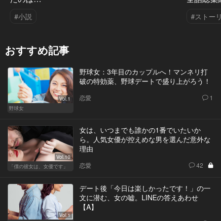
#小説
#ストー
おすすめ記事
野球女：3年目のカップルへ！マンネリ打
破の特効薬、野球デートで盛り上がろう！
恋愛
1
Vol.1
野球女
女は、いつまでも誰かの1番でいたいか
ら。人気女優が控えめな男を選んだ意外な
理由
Vol.10
恋愛
42
「僕の彼女は、女優です」
デート後「今日は楽しかったです！」の一
文に潜む、女の嘘。LINEの答えあわせ
【A】
Vol.1