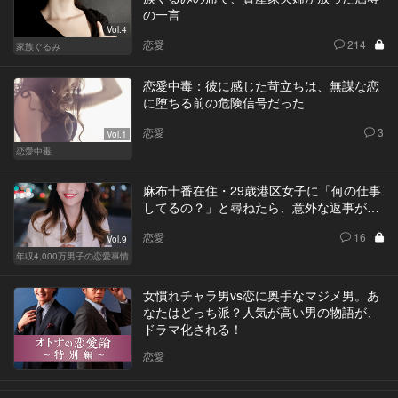
の一言
Vol.4
恋愛
214
家族ぐるみ
恋愛中毒：彼に感じた苛立ちは、無謀な恋
に堕ちる前の危険信号だった
恋愛
3
Vol.1
恋愛中毒
麻布十番在住・29歳港区女子に「何の仕事
してるの？」と尋ねたら、意外な返事が…
恋愛
16
Vol.9
年収4,000万男子の恋愛事情
女慣れチャラ男vs恋に奥手なマジメ男。あ
なたはどっち派？人気が高い男の物語が、
ドラマ化される！
恋愛