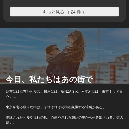
もっと見る （ 24 件 ）
今日、私たちはあの街で
麻布には麻布台ヒルズ。銀座には、GINZA SIX。六本木には、東京ミッドタ
ウン…。
東京を彩る様々な街は、それぞれその街を象徴する場所がある。
洗練されたビルや流行の店、心癒やされる憩いの場から生み出される、街の
魅力。