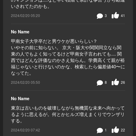
いされてたのかも。
2024/02/20 05:20
3
41
No Name
甲南女子大学卒だと男ウケが悪いらしい？
いやその前に知らない。 京大・阪大や関関同立なら関
東の人でもよく知ってるけど甲南女子言われても.... 関
西ではどんな評価なのかさえ知らん。学費高くて親が裕
福じゃないと行けないのかな、検索したら偏差値40〜に
なってた。
2024/02/20 05:50
8
26
No Name
東京は古いものを破壊しながら無機質な未来へ向かって
るように思えるが。何とかヒルズ増えまくりでウンザリ
する。
2024/02/20 07:42
1
22