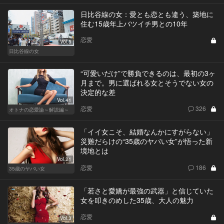
日比谷線の女：愛とも恋とも違う、築地に
住む15歳年上バツイチ男との10年
恋愛
Vol.5
日比谷線の女
“可愛いだけ”で勝負できるのは、最初の3ヶ
月まで。男に選ばれる女とそうでない女の
決定的な差
Vol.41
恋愛
326
オトナの恋愛論～解説編～
「イイ女こそ、結婚なんかにすがらない」
災難だらけの“35歳のヤバい女”が悟った新
境地とは
Vol.21
恋愛
186
35歳のヤバい女
「若さと愛嬌が最強の武器」と信じていた
女を叩きのめした35歳、大人の魅力
恋愛
Vol.3