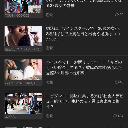
る27歳女の憂鬱
Vol.1
恋愛
20
TOUGH COOKIES
婚活は、ワインスクールで：30歳の女が、
2段飛ばしで上質な男と出会う場所はココ
だった
Vol.1
恋愛
婚活は、ワインスクールで
ハイスペでも、お断りします！：「今どの
くらい貯金してる？」彼氏の本性が現れた
交際3ヶ月目の出来事
Vol.1
恋愛
46
ハイスぺでも、お断りします！
エビダン！：港区に集まる男は“社会人デビ
ュー組”だけ。生粋のモテ男は恵比寿に集
う？
Vol.1
恋愛
134
エビダン！