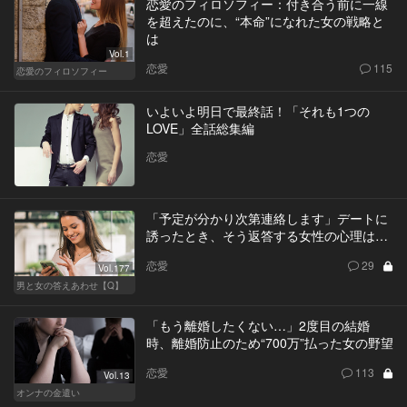
恋愛のフィロソフィー：付き合う前に一線
を超えたのに、“本命”になれた女の戦略と
は
Vol.1
恋愛
115
恋愛のフィロソフィー
いよいよ明日で最終話！「それも1つの
LOVE」全話総集編
恋愛
「予定が分かり次第連絡します」デートに
誘ったとき、そう返答する女性の心理は…
恋愛
29
Vol.177
男と女の答えあわせ【Q】
「もう離婚したくない…」2度目の結婚
時、離婚防止のため“700万”払った女の野望
恋愛
113
Vol.13
オンナの金遣い