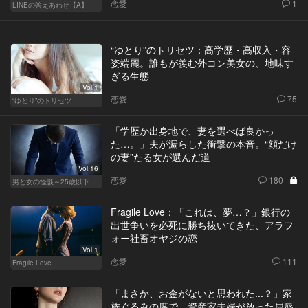
恋愛
1
LINEの答えあわせ【A】
“ゆとり”のトリセツ：高学歴・高収入・容
姿端麗。誰もが羨む外コン美女の、地味す
ぎる生態
Vol.1
恋愛
75
“ゆとり”のトリセツ
「学歴か出身地で、妻を選べば良かっ
た…。」夫が漏らした衝撃の本音。“顔だけ
の妻”たる女が選んだ道
Vol.16
恋愛
180
男と女の怪談～25歳以下閲覧禁止～
Fragile Love：「これは、夢…？」銀行の
出世争いを必死に勝ち抜いてきた、アラフ
ォー社畜オヤジの恋
Vol.1
恋愛
111
Fragile Love
「まさか、お金がないと思われた...？」家
族ぐるみの席で、資産家夫婦が放った屈辱