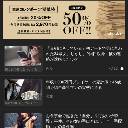
「真剣に考えている」初デートで男に言わ
れた34歳女。しかし、2回目以降、彼の連
絡が途絶えたワケ
Vol.233
恋愛
32
男と女の答えあわせ【Q】
年収1,000万円プレイヤーの家計簿：45歳
独身総合商社マンの実態に迫る
恋愛
Vol.1
年収1,000万円プレイヤーの家計簿
お食事会で起きた「自分より可愛い子瞬
殺」事件。その女の手口とは…！？：手配
師ルナの事件簿