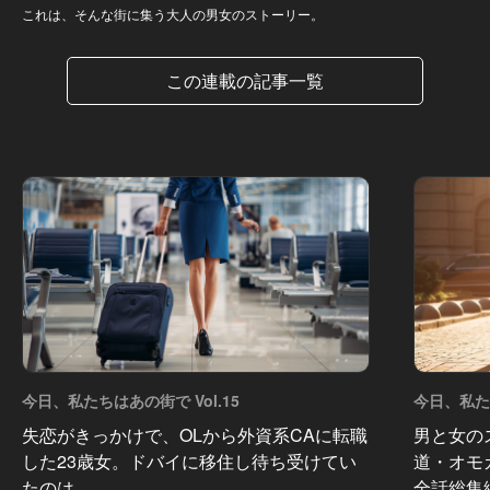
これは、そんな街に集う大人の男女のストーリー。
この連載の記事一覧
今日、私たちはあの街で Vol.15
今日、私たち
失恋がきっかけで、OLから外資系CAに転職
男と女の
した23歳女。ドバイに移住し待ち受けてい
道・オモ
たのは…
全話総集