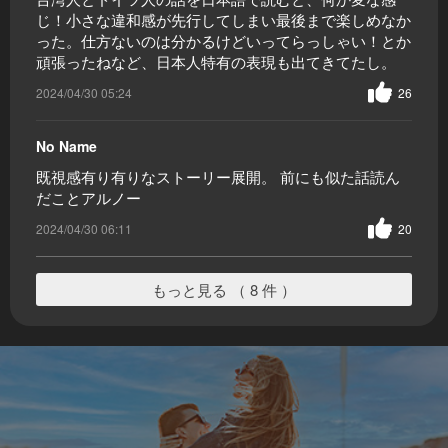
じ！小さな違和感が先行してしまい最後まで楽しめなか
った。仕方ないのは分かるけどいってらっしゃい！とか
頑張ったねなど、日本人特有の表現も出てきてたし。
2024/04/30 05:24
26
No Name
既視感有り有りなストーリー展開。 前にも似た話読ん
だことアルノー
2024/04/30 06:11
20
もっと見る （ 8 件 ）