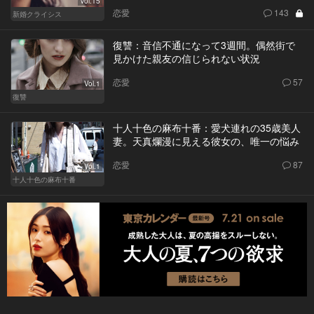
Vol.15
恋愛
143
新婚クライシス
復讐：音信不通になって3週間。偶然街で
見かけた親友の信じられない状況
恋愛
57
Vol.1
復讐
十人十色の麻布十番：愛犬連れの35歳美人
妻。天真爛漫に見える彼女の、唯一の悩み
恋愛
87
Vol.1
十人十色の麻布十番