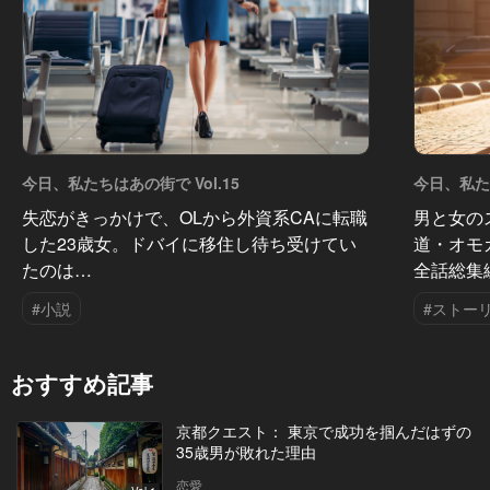
今日、私たちはあの街で Vol.15
今日、私たち
失恋がきっかけで、OLから外資系CAに転職
男と女の
した23歳女。ドバイに移住し待ち受けてい
道・オモ
たのは…
全話総集
#小説
#ストー
おすすめ記事
京都クエスト： 東京で成功を掴んだはずの
35歳男が敗れた理由
恋愛