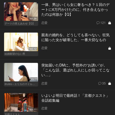
一体、男はいくら女に奢るべき？１回のデ
ートに6万円かけたのに、付き合えなかっ
たのは何故か【Q】
Vol.26
恋愛
121
デートの答えあわせ【Q】
親友の婚約を、どうしても喜べない。狂気
に陥った女が破壊した、一番大切なもの
恋愛
Vol.12
結婚願望のない男
突如届いたDMに、予想外の“お誘い”が。
「こんな話、選ばれし人にしか回ってこな
い…」
Vol.7
恋愛
35
8rules～エリカのマイルール～
いよいよ明日で最終話！「京都クエスト」
全話総集編
恋愛
Vol.11
京都クエスト