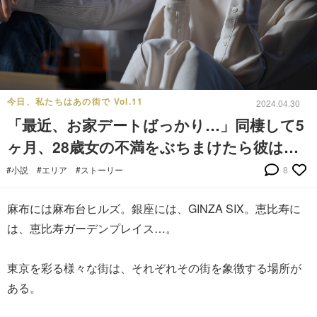
今日、私たちはあの街で Vol.11
2024.04.30
「最近、お家デートばっかり…」同棲して5
ヶ月、28歳女の不満をぶちまけたら彼は…
#小説
#エリア
#ストーリー
8
麻布には麻布台ヒルズ。銀座には、GINZA SIX。恵比寿に
は、恵比寿ガーデンプレイス…。
東京を彩る様々な街は、それぞれその街を象徴する場所が
ある。