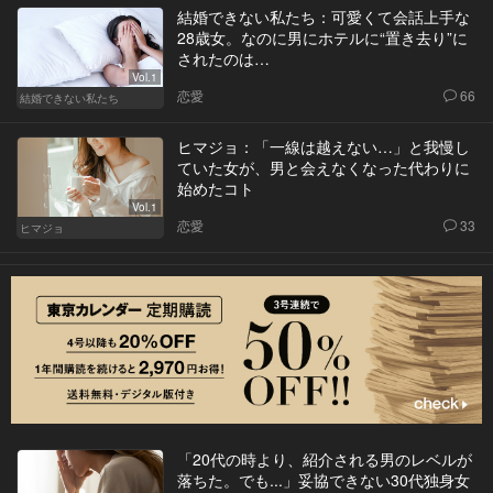
結婚できない私たち：可愛くて会話上手な
28歳女。なのに男にホテルに“置き去り”に
されたのは…
Vol.1
恋愛
66
結婚できない私たち
ヒマジョ：「一線は越えない…」と我慢し
ていた女が、男と会えなくなった代わりに
始めたコト
Vol.1
恋愛
33
ヒマジョ
「20代の時より、紹介される男のレベルが
落ちた。でも...」妥協できない30代独身女