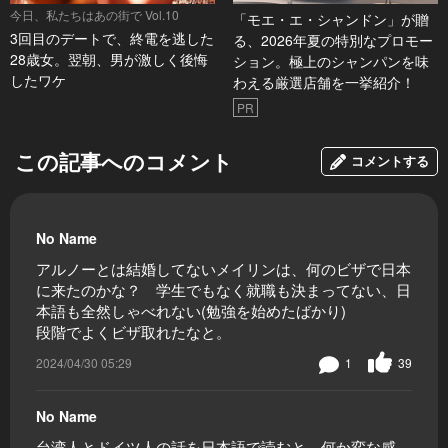
今日、私たちはあの街で Vol.10
「モエ・エ・シャンドン」が贈
3回目のデートで、終電を逃した
る、2026年夏の特別なプロモー
28歳女。翌朝、男が激しく後悔
ション。極上のシャンパンを味
したワケ
わえる厳選店舗を一挙紹介！
PR
この記事へのコメント
コメントする
No Name
アルノーとは結婚してないメイリンは、何のビザで日本
に来たのかな？ 学生でもなく就職も決まってない、日
本語も全然しゃべれない(勉強を始めたばかり)
段階でよくビザ取れたなと。
2024/04/30 05:29
1
39
No Name
台湾人とドイツ人の話を日本語で読むと、何か変な感