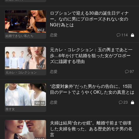
ロブションで迎える30歳の誕生日ディナ
ー。なのに男にプロポーズされない女の
NG行為とは
Vol.2
恋愛
114
結婚できない私たち
元カレ・コレクション：玉の輿まであと一
歩…6年かけて結婚を狙った女がプロポー
ズに躊躇する理由
Vol.1
恋愛
97
元カレ・コレクション
“恋愛対象外”だった男からの告白に、15回
目のデートでようやくOKした女の真意とは
恋愛
23
Vol.10
推す女
夫婦は結局“合わせ鏡”。離婚寸前まで崩壊
した夫婦を救った、ある歴史的モテ男の名
言