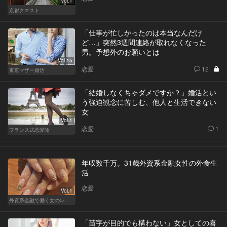
Vol.1
京都クエスト
「仕事が忙しかったのは本当なんだけ
ど…」突然3週間連絡が取れなくなった
男。予想外のお願いとは
Vol.15
恋愛
12
東京マザー婚活
「結婚しなくちゃダメですか？」婚活とい
う強迫観念に苦しむ、他人と生活できない
女
Vol.1
恋愛
1
フランス式恋愛論
年収数千万。31歳外資系金融女性の外食生
活
恋愛
Vol.1
外資系金融で働く女のレストラン事情
「苗字が目的でも構わない」女としての喜