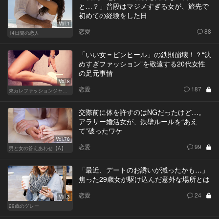
と…？」普段はマジメすぎる女が、旅先で
初めての経験をした日
Vol.1
恋愛
88
14日間の恋人
「いい女＝ピンヒール」の鉄則崩壊！？“決
めすぎファッション”を敬遠する20代女性
の足元事情
Vol.8
恋愛
187
東カレファッションジャーナル
交際前に体を許すのはNGだったけど…。
アラサー婚活女が、鉄壁ルールを“あえ
て”破ったワケ
Vol.78
恋愛
99
男と女の答えあわせ【A】
「最近、デートのお誘いが減ったかも…」
焦った29歳女が駆け込んだ意外な場所とは
恋愛
24
Vol.3
29歳のグレー