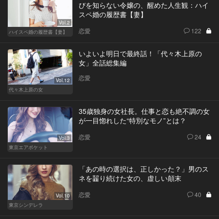
びを知らない令嬢の、醒めた人生観：ハイ
スペ婚の履歴書【妻】
Vol.2
恋愛
122
ハイスペ婚の履歴書【妻】
いよいよ明日で最終話！「代々木上原の
女」全話総集編
恋愛
Vol.12
代々木上原の女
35歳独身の女社長。仕事と恋も絶不調の女
が一目惚れした“特別なモノ”とは？
恋愛
24
Vol.3
東京エアポケット
「あの時の選択は、正しかった？」男のス
ネを齧り続けた女の、虚しい顛末
恋愛
40
Vol.10
東京シンデレラ