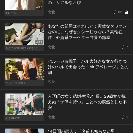
の、リアルな叫び
Vol.6
恋愛
83
#美ごもり
あなたの部屋はそれほど：素敵なタワマン
なのに、なぜセクシーじゃない？高輪在
住・外資系マーケター自慢の部屋
Vol.1
恋愛
7
あなたの部屋はそれほど
バルージョ麗子：バル大好きな女が行きつ
けのバルで出会った「Mr.アベレージ」との
朝
Vol.1
恋愛
バルージョ麗子
人形町の女：結婚生活3年目。29歳女が抗
えぬ「子供を持つ」ことへの漠然とした不
安
Vol.1
恋愛
1
人形町の女
14日間の恋人：「名前も知らない男