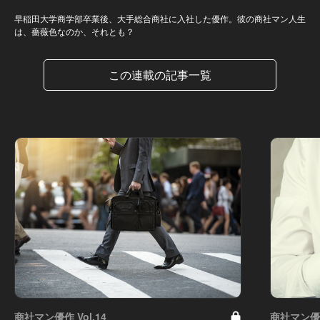
早稲田大学商学部卒業後、大手総合商社に入社した優作。彼の商社マン人生
は、薔薇色なのか、それとも？
この連載の記事一覧
商社マン優作 Vol.14
商社マン優作 