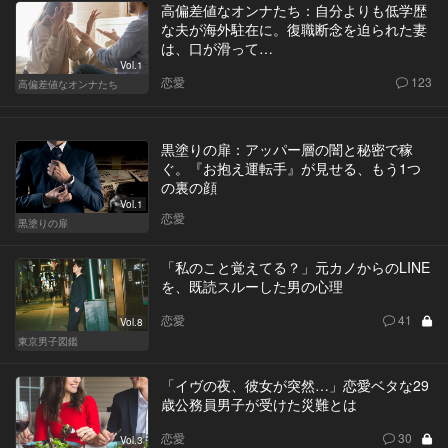
高偏差値なオンナたち：自分よりも低学歴
な夫が海外駐在に。復職断念を迫られた妻
は、口が滑って…
Vol.1
恋愛
123
高偏差値なオンナたち
黒塗りの扉：アッパー層の闇と秘密で稼
ぐ。『お抱え運転手』が見せる、もう1つ
の裏の顔
Vol.1
恋愛
黒塗りの扉
「私のこと覚えてる？」元カノからのLINE
を、既読スルーした男の心理
恋愛
41
Vol.8
東京男子図鑑
「イヴの夜、彼女が突然…」恋愛ベタな29
歳公務員男子が受けた災難とは
恋愛
30
Vol.3