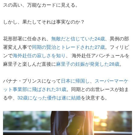
スの高い、万能なカードに見える。
しかし、果たしてそれは事実なのか？
花形部署に任命され、
無敵だと信じていた24歳
、異例の部
署変え人事で
同期の賢治とトレードされた27歳
。フィリピ
ンで
海外赴任の寂しさを知り
、 海外赴任アバンチュールを
麻里子と楽しんだ直後に
麻里子の妊娠が発覚した28歳
。
バナナ・プリンスになって
日本に帰国し
、
スーパーマーケ
ット事業部に飛ばされた31歳
。同期との出世レースが始ま
る中、
32歳になった優作は遂に結婚
を決意する。