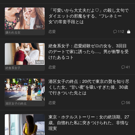
「可愛いから大丈夫だよ♡」の殺し文句で
ダイエットの邪魔をする、“フレネミー
女”の常套手段とは
Vol.7
恋愛
112
嫌われる女
絶食系女子：恋愛経験ゼロの女を、3回目
のデートで家に誘ったら…。男が衝撃を受
けたあるコト
Vol.1
恋愛
41
絶食系女子
港区女子の終点：20代で東京の贅を知り尽
くした女。“甘い蜜”を吸いすぎた後、30歳
で行きついた先とは
Vol.1
恋愛
56
港区女子の終点
東京・ホテルストーリー：女の絶頂期、27
歳。自惚れた私に突きつけられた、非情な
現実
Vol.5