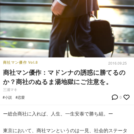
商社マン優作 Vol.8
2016.09.25
商社マン優作：マドンナの誘惑に勝てるの
か？商社のぬるま湯地獄にご注意を。
三浦マキ
#小説
#恋愛
0
ー総合商社に入れば、人生、一生安泰で勝ち組。ー
東京において、商社マンというのは一見、社会的ステータ