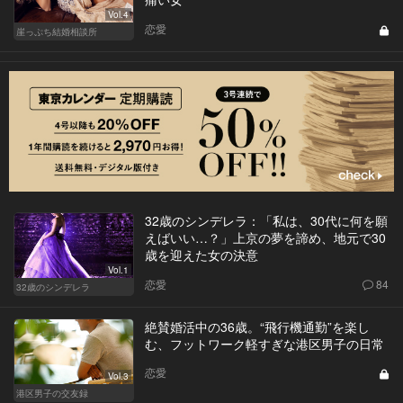
Vol.4
恋愛
崖っぷち結婚相談所
32歳のシンデレラ：「私は、30代に何を願
えばいい…？」上京の夢を諦め、地元で30
歳を迎えた女の決意
Vol.1
恋愛
84
32歳のシンデレラ
絶賛婚活中の36歳。“飛行機通勤”を楽し
む、フットワーク軽すぎな港区男子の日常
恋愛
Vol.3
港区男子の交友録