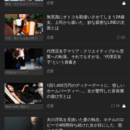
恋愛
東京・ホテルストーリー
無意識にオトコを勘違いさせてしまう28歳
女。上司から届いた、妙な親密なLINEの文
面とは
Vol.6
恋愛
22
今日、私たちはあの街で
代理店女子マリア：クリエイティブから営
業への転落。それでもすがる、“代理店女
子”という肩書き
Vol.1
恋愛
代理店女子マリア
1回1,400万円のディナーデートに、怪しい
ホームパーティー…。女が驚愕した富裕層
の遊び方とは
Vol.11
恋愛
18
New Yorkに憧れて
夫の浮気を見抜いた妻の執念。ホテルのロ
ビーで4時間待ち続けた女が目にした、怒