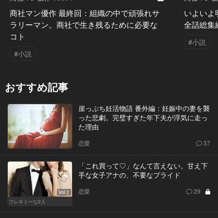
商社マン優作 最終回：組織の中で頑張れサ
いよいよ
ラリーマン。商社で生き残るために必要な
全話総集
コト
#小説
#小説
おすすめ記事
崖っぷち妊活物語 番外編：妊娠中の妻を襲
った悲劇。完璧すぎた年下夫が浮気に走っ
た理由
恋愛
37
「これ買って♡」なんて言えない。甘え下
手な女子アナの、不要なプライド
恋愛
29
Vol.2
フレネミーな2人