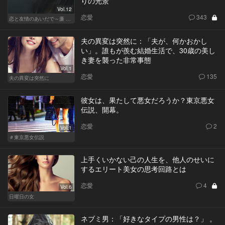
りの光景
Vol.12
恋愛
343
恋と友情のあいだで～廉 Ver.～
夫の異変は突然に：「夫が、何かおかし
い」。誰もが羨む結婚生活で、30歳の美し
き妻を襲った非常事態
Vol.1
恋愛
135
夫の異変は突然に
彼女は、果たして悪女だろうか？東京悪女
伝説、開幕。
恋愛
2
Vol.1
＃東京悪女伝説
上手くいかない己の人生を、他人のせいに
するエリート美女の思考回路とは
恋愛
4
Vol.6
日曜日の女
ネブミ男：「好きなタイプの男性は？」 。