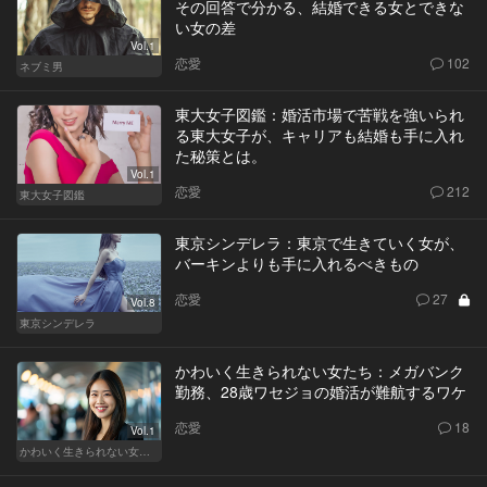
その回答で分かる、結婚できる女とできな
い女の差
Vol.1
恋愛
102
ネブミ男
東大女子図鑑：婚活市場で苦戦を強いられ
る東大女子が、キャリアも結婚も手に入れ
た秘策とは。
Vol.1
恋愛
212
東大女子図鑑
東京シンデレラ：東京で生きていく女が、
バーキンよりも手に入れるべきもの
恋愛
27
Vol.8
東京シンデレラ
かわいく生きられない女たち：メガバンク
勤務、28歳ワセジョの婚活が難航するワケ
恋愛
18
Vol.1
かわいく生きられない女たち