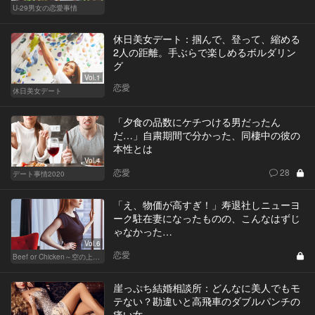
U-29男女の恋愛事情
休日美女デート：掴んで、登って、縮める
2人の距離。手ぶらで楽しめるボルダリン
グ
Vol.1
恋愛
休日美女デート
「夕食の品数にケチつける男だったん
だ…」自粛期間で分かった、同棲中の彼の
本性とは
Vol.4
恋愛
28
デート事情2020
「え、物価が高すぎ！」寿退社しニューヨ
ーク駐在妻になったものの、こんなはずじ
ゃなかった…
Vol.6
恋愛
Beef or Chicken～空の上の恋愛模様～
崖っぷち結婚相談所：どんなに美人でもモ
テない？勘違いと高飛車のダブルパンチの
痛い女