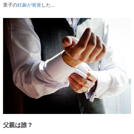
里子の
妊娠が発覚
した...
父親は誰？