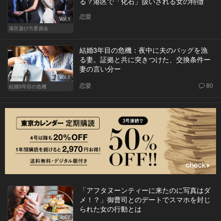
る？港区で「化石」扱いされる女の特徴
恋愛
Vol.1
港区遊び方委員会
結婚3年目の危機：夜中に夫のバッグを漁
る妻。証拠と共に突きつけた、交換条件ー
妻の言い分ー
Vol.1
恋愛
80
結婚3年目の危機
「アフタヌーンティーに来たのに写真はダ
メ！？」御曹司とのデートでスマホを封じ
られた女の行動とは
Vol.7