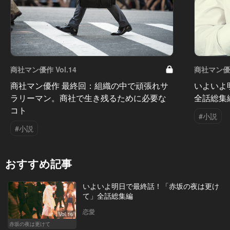
商社マン優作 Vol.14
商社マン優作 
商社マン優作 最終回：組織の中で頑張れサ
いよいよ
ラリーマン。商社で生き残るために必要な
全話総集
コト
#小説
#小説
おすすめ記事
いよいよ明日で最終話！「赤坂の夜は更け
て」全話総集編
恋愛
Vol.16
赤坂の夜は更けて