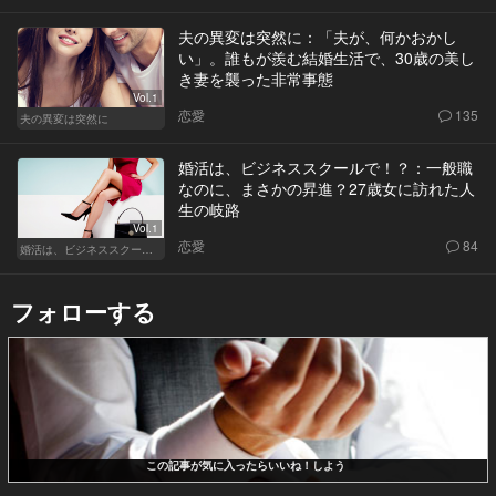
夫の異変は突然に：「夫が、何かおかし
い」。誰もが羨む結婚生活で、30歳の美し
き妻を襲った非常事態
Vol.1
恋愛
135
夫の異変は突然に
婚活は、ビジネススクールで！？：一般職
なのに、まさかの昇進？27歳女に訪れた人
生の岐路
Vol.1
恋愛
84
婚活は、ビジネススクールで！？
フォローする
この記事が気に入ったらいいね！しよう