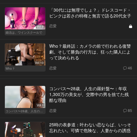
「30代には無理でしょ？」ドレスコード・
ピンクは若さの特権と無言で語る20代女子
恋愛
Vol.9
婚活は、ワインスクールで
Who？最終話：カメラの前で行われる復讐
劇。そして勝負の行方は、狂った隣人によ
って決められる
Vol.10
恋愛
46
Who？
コンパス〜28歳、人生の羅針盤〜：年収
1,300万の美女が、交際中の男を捨てた残
酷な理由
Vol.1
恋愛
85
コンパス〜28歳、人生の羅針盤〜
25時の表参道：叶わない恋ならば、いっそ
忘れたい。可憐で危険な、人妻からの誘惑