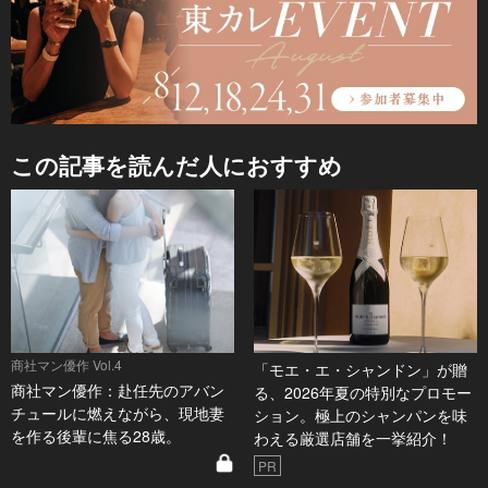
この記事を読んだ人におすすめ
商社マン優作 Vol.4
「モエ・エ・シャンドン」が贈
商社マン優作：赴任先のアバン
る、2026年夏の特別なプロモー
チュールに燃えながら、現地妻
ション。極上のシャンパンを味
を作る後輩に焦る28歳。
わえる厳選店舗を一挙紹介！
PR