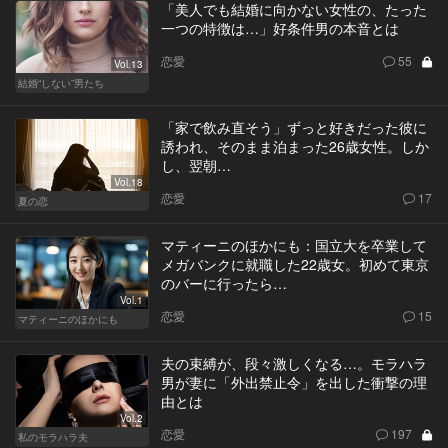
「美人でも結婚に向かない女性の、たった
一つの特徴は…」好条件男の本音とは
恋愛
55
Vol.13
結婚“しない”男たち
「家で飲み直そう」ずっと好きだった彼に
誘われ、そのまま泊まった26歳女性。しか
し、翌朝…
Vol.18
恋愛
17
夏の恋
マティーニのほかにも：国立大を卒業して
メガバンクに就職した22歳女。初めて東京
のバーに行ったら…
Vol.1
恋愛
15
マティーニのほかにも
夫の束縛が、段々激しくなる…。モラハラ
男が妻に「外出禁止令」を出した衝撃の理
由とは
Vol.2
恋愛
197
私のモラハラ夫