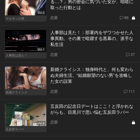
る…？」男の密会に気づいた女が、咄嗟に
取った行動とは
Vol.2
恋愛
86
マルサンの男
人事部は見た！：部署内をザワつかせた人
事異動。その裏で暗躍する黒幕の、派手な
私生活
Vol.1
恋愛
37
人事部は見た！
新婚クライシス：独身時代と、何も変わら
ぬ夫婦生活。“結婚願望のない男”を攻略し
た女の誤算
Vol.1
恋愛
111
新婚クライシス
五反田の記念日デートはここ！と浮かれな
がらも、目黒川で思い悩む五反田ラバー
恋愛
Vol.6
五反田ラバー