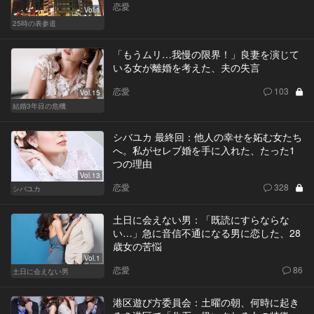
恋愛
Vol.1
25時の表参道
「もうムリ…我慢の限界！」良妻を演じて
いる女が離婚を考えた、夫の失言
恋愛
103
Vol.15
結婚3年目の危機
シバユカ 最終回：他人の幸せを妬む女たち
へ。私がセレブ婚を手に入れた、たった1
つの理由
Vol.13
恋愛
328
シバユカ
土日に会えない男：「既読にすらならな
い…」急に音信不通になる男に恋した、28
歳女の苦悩
Vol.1
恋愛
86
土日に会えない男
港区遊び方委員会：土曜の朝、何時に起き