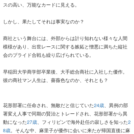
スの高い、万能なカードに見える。
しかし、果たしてそれは事実なのか？
商社という舞台には、外部からは計り知れない様々な人間
模様があり、出世レースに関する嫉妬と憎悪に満ちた縦社
会のプライド合戦も繰り広げられている。
早稲田大学商学部卒業後、大手総合商社に入社した優作。
彼の商社マン人生は、薔薇色なのか、それとも？
花形部署に任命され、無敵だと信じていた
24歳
、異例の部
署変え人事で同期の賢治とトレードされ、花形部署から異
動になった
27歳
、フィリピンで海外赴任の寂しさを知った
2
8歳
。そんな中、麻里子が優作に会いに来たが帰国直後に麻