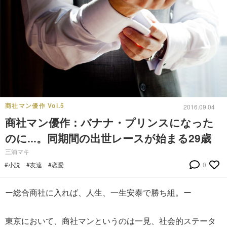
商社マン優作 Vol.5
2016.09.04
商社マン優作：バナナ・プリンスになった
のに...。同期間の出世レースが始まる29歳
三浦マキ
#小説
#友達
#恋愛
0
ー総合商社に入れば、人生、一生安泰で勝ち組。ー
東京において、商社マンというのは一見、社会的ステータ