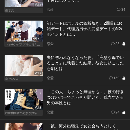
Vol.1
恋愛
34
推す女
初デートはホテルの鉄板焼き、2回目はお
鮨デート。代理店男子の完璧デートのNG
ポイントとは…
Vol.10
恋愛
25
マッチングアプリの答えあわせ【Q】～SEASON2～
夫に誘われなくなった妻。「完璧な母でい
ること」に執着した結果、彼女に起こった
悲劇とは
Vol.4
恋愛
159
幸せな2人
「この人、ちょっと無理かも…」彼の行き
つけのバーでこっそり聞いた、残念すぎる
男の本性とは
Vol.8
恋愛
24
松坂由里香の奇妙な婚活
「彼、海外出張先で女と会おうとして