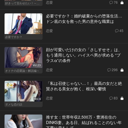
恋愛
76
好きって言わせたい！～正反対のふたり～
必要ですか？：婚約破棄からの堕落生活…
ドン底の女を救った男の意外な職業は
恋愛
45
Vol.1
必要ですか？
顔が可愛いだけの女の「さしすせそ」は、
もう通用しない。ハイスペ男が求める “プ
ラスα”の条件
Vol.23
恋愛
296
オトナの恋愛論～解説編～
「私は召使じゃない…！」最高の女だと絶
賛される美女が抱く、根深い鬱憤
恋愛
83
Vol.9
ダメな恋の話
推す女：世帯年収2,500万・豊洲在住の
DINKS妻。ある日、結ばれることのない年
下男に恋をして…