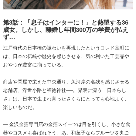
第3話：「息子はインターに！」と熱望する36
歳女。しかし、離婚し年間300万の学費が払え
ず…
江戸時代の日本橋の賑わいを再現したというコレド室町に
は、日本の伝統や歴史を感じさせる、気の利いた工芸品や
おやつが豊富に揃っている。
商店や問屋で栄えた中央通り、魚河岸の名残を感じさせる
老舗店、浮世小路と福徳神社──。界隈に漂う「日本らし
さ」は、日本で生まれ育ったさくらにとっても心地よく、
楽しいものだ。
― 金沢金箔専門店の金箔スイーツは目を引くし、小さな食
器やコスメも喜ばれそう。あ、和菓子ならフルーツを丸ご