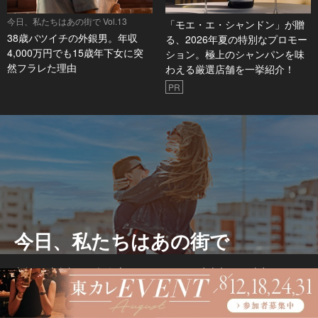
今日、私たちはあの街で Vol.13
「モエ・エ・シャンドン」が贈
38歳バツイチの外銀男。年収
る、2026年夏の特別なプロモー
4,000万円でも15歳年下女に突
ション。極上のシャンパンを味
然フラレた理由
わえる厳選店舗を一挙紹介！
PR
今日、私たちはあの街で
麻布には麻布台ヒルズ。銀座には、GINZA SIX。六本木には、東京ミッドタ
ウン…。
東京を彩る様々な街は、それぞれその街を象徴する場所がある。