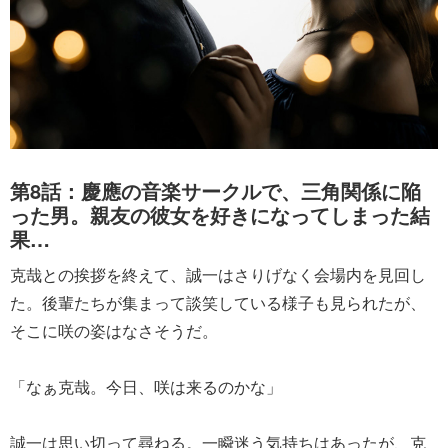
第8話：慶應の音楽サークルで、三角関係に陥
った男。親友の彼女を好きになってしまった結
果…
克哉との挨拶を終えて、誠一はさりげなく会場内を見回し
た。後輩たちが集まって談笑している様子も見られたが、
そこに咲の姿はなさそうだ。
「なぁ克哉。今日、咲は来るのかな」
誠一は思い切って尋ねる。一瞬迷う気持ちはあったが、克