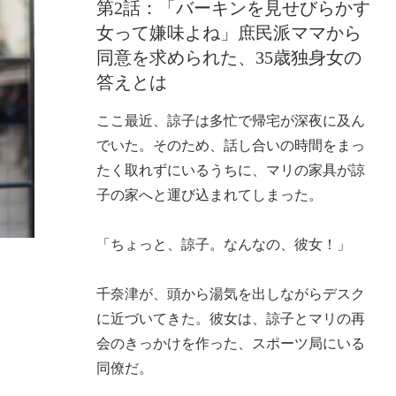
第2話：「バーキンを見せびらかす
女って嫌味よね」庶民派ママから
同意を求められた、35歳独身女の
答えとは
ここ最近、諒子は多忙で帰宅が深夜に及ん
でいた。そのため、話し合いの時間をまっ
たく取れずにいるうちに、マリの家具が諒
子の家へと運び込まれてしまった。
「ちょっと、諒子。なんなの、彼女！」
千奈津が、頭から湯気を出しながらデスク
に近づいてきた。彼女は、諒子とマリの再
会のきっかけを作った、スポーツ局にいる
同僚だ。