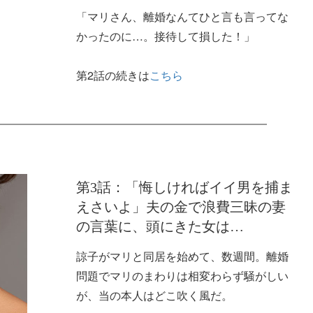
「マリさん、離婚なんてひと言も言ってな
かったのに…。接待して損した！」
第2話の続きは
こちら
第3話：「悔しければイイ男を捕ま
えさいよ」夫の金で浪費三昧の妻
の言葉に、頭にきた女は…
諒子がマリと同居を始めて、数週間。離婚
問題でマリのまわりは相変わらず騒がしい
が、当の本人はどこ吹く風だ。