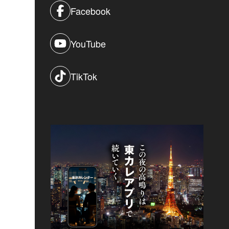
Facebook
YouTube
TikTok