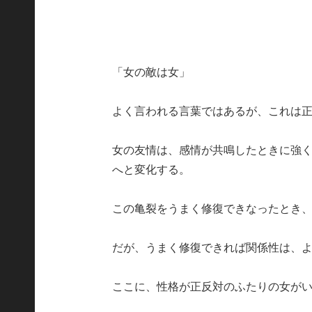
「女の敵は女」
よく言われる言葉ではあるが、これは
女の友情は、感情が共鳴したときに強
へと変化する。
この亀裂をうまく修復できなったとき
だが、うまく修復できれば関係性は、
ここに、性格が正反対のふたりの女が