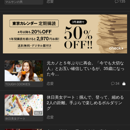
恋愛
135
マルサンの男
元カノと５年ぶりに再会。「今でも大切な
人」とお互い確信しているが、35歳になっ
た今…
Vol.23
恋愛
34
TOUGH COOKIES
休日美女デート：掴んで、登って、縮める
2人の距離。手ぶらで楽しめるボルダリン
グ
Vol.1
恋愛
休日美女デート