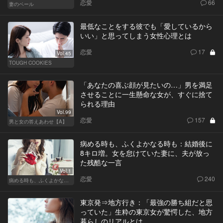
恋愛
66
妻のベール
最低なことをする彼でも「愛しているから
いい」と思ってしまう女性心理とは
恋愛
17
Vol.45
TOUGH COOKIES
「あなたの喜ぶ顔が見たいの…」男を満足
させることに一生懸命な女が、すぐに捨て
られる理由
Vol.99
恋愛
157
男と女の答えあわせ【A】
病める時も、ふくよかなる時も：結婚後に
8キロ増。女を怠けていた妻に、夫が放っ
た残酷な一言
Vol.1
恋愛
240
病める時も、ふくよかなる時も
東京発⇒地方行き：「最強の勝ち組だと思
っていた」生粋の東京女が驚愕した、地方
暮らしのリアルとは