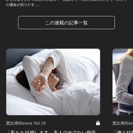
の運命が回りだす…。
この連載の記事一覧
恵比寿Sisters Vol.15
恵比寿Siste
「私たち結婚します」友人のめでたい報告
「俺と結