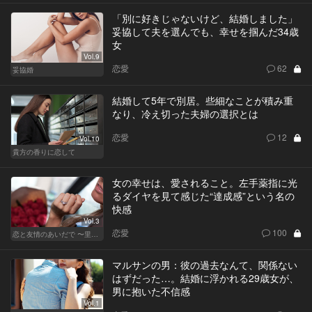
「別に好きじゃないけど、結婚しました」
妥協して夫を選んでも、幸せを掴んだ34歳
女
Vol.9
恋愛
62
妥協婚
結婚して5年で別居。些細なことが積み重
なり、冷え切った夫婦の選択とは
恋愛
12
Vol.10
貴方の香りに恋して
女の幸せは、愛されること。左手薬指に光
るダイヤを見て感じた“達成感”という名の
快感
Vol.3
恋愛
100
恋と友情のあいだで 〜里奈 Ver.〜
マルサンの男：彼の過去なんて、関係ない
はずだった…。結婚に浮かれる29歳女が、
男に抱いた不信感
Vol.1