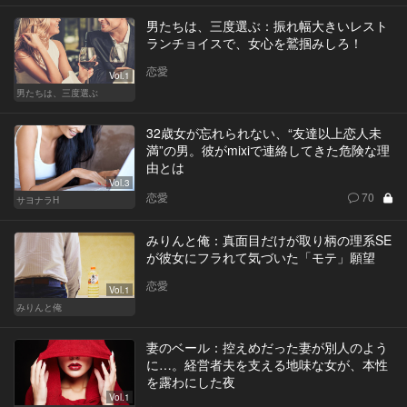
男たちは、三度選ぶ：振れ幅大きいレスト
ランチョイスで、女心を鷲掴みしろ！
恋愛
Vol.1
男たちは、三度選ぶ
32歳女が忘れられない、“友達以上恋人未
満”の男。彼がmixiで連絡してきた危険な理
由とは
Vol.3
恋愛
70
サヨナラH
みりんと俺：真面目だけが取り柄の理系SE
が彼女にフラれて気づいた「モテ」願望
恋愛
Vol.1
みりんと俺
妻のベール：控えめだった妻が別人のよう
に…。経営者夫を支える地味な女が、本性
を露わにした夜
Vol.1