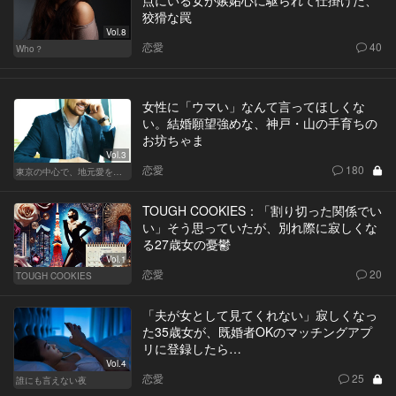
点にいる女が嫉妬心に駆られて仕掛けた、
狡猾な罠
Vol.8
恋愛
40
Who？
女性に「ウマい」なんて言ってほしくな
い。結婚願望強めな、神戸・山の手育ちの
お坊ちゃま
Vol.3
恋愛
180
東京の中心で、地元愛をさけぶ
TOUGH COOKIES：「割り切った関係でい
い」そう思っていたが、別れ際に寂しくな
る27歳女の憂鬱
Vol.1
恋愛
20
TOUGH COOKIES
「夫が女として見てくれない」寂しくなっ
た35歳女が、既婚者OKのマッチングアプ
リに登録したら…
Vol.4
恋愛
25
誰にも言えない夜