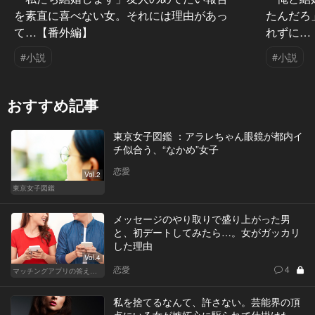
を素直に喜べない女。それには理由があっ
たんだろ
て…【番外編】
れずに…
#小説
#小説
おすすめ記事
東京女子図鑑 ：アラレちゃん眼鏡が都内イ
チ似合う、“なかめ”女子
恋愛
Vol.2
東京女子図鑑
メッセージのやり取りで盛り上がった男
と、初デートしてみたら…。女がガッカリ
した理由
Vol.4
恋愛
4
マッチングアプリの答えあわせ【A】
私を捨てるなんて、許さない。芸能界の頂