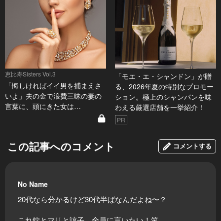
恵比寿Sisters Vol.3
「モエ・エ・シャンドン」が贈
「悔しければイイ男を捕まえさ
る、2026年夏の特別なプロモー
いよ」夫の金で浪費三昧の妻の
ション。極上のシャンパンを味
言葉に、頭にきた女は…
わえる厳選店舗を一挙紹介！
PR
この記事へのコメント
コメントする
No Name
20代なら分かるけど30代半ばなんだよね〜？
これ錠とマリと諒子、全員に言いたい！笑