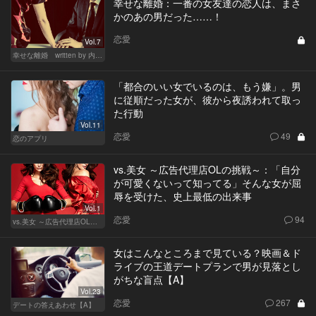
幸せな離婚：一番の女友達の恋人は、まさ
かのあの男だった……！
恋愛
Vol.7
幸せな離婚 written by 内埜さくら
「都合のいい女でいるのは、もう嫌」。男
に従順だった女が、彼から夜誘われて取っ
た行動
Vol.11
恋愛
49
恋のアプリ
vs.美女 ～広告代理店OLの挑戦～：「自分
が可愛くないって知ってる」そんな女が屈
辱を受けた、史上最低の出来事
Vol.1
恋愛
94
vs.美女 ～広告代理店OLの挑戦～
女はこんなところまで見ている？映画＆ド
ライブの王道デートプランで男が見落とし
がちな盲点【A】
Vol.23
恋愛
267
デートの答えあわせ【A】