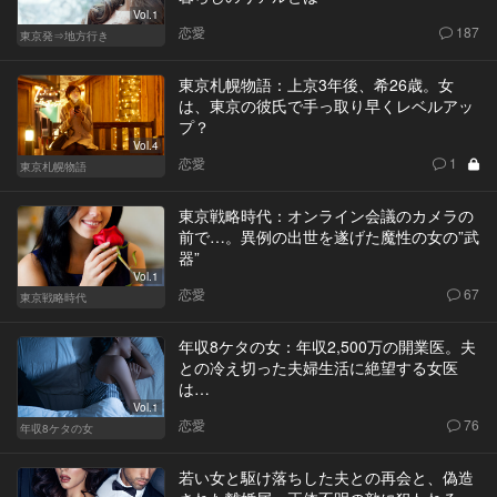
Vol.1
恋愛
187
東京発⇒地方行き
東京札幌物語：上京3年後、希26歳。女
は、東京の彼氏で手っ取り早くレベルアッ
プ？
Vol.4
恋愛
1
東京札幌物語
東京戦略時代：オンライン会議のカメラの
前で…。異例の出世を遂げた魔性の女の”武
器”
Vol.1
恋愛
67
東京戦略時代
年収8ケタの女：年収2,500万の開業医。夫
との冷え切った夫婦生活に絶望する女医
は…
Vol.1
恋愛
76
年収8ケタの女
若い女と駆け落ちした夫との再会と、偽造