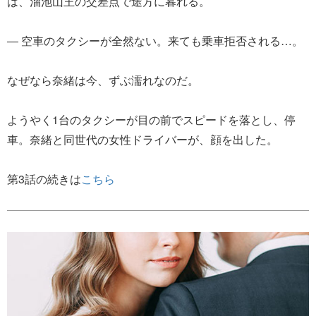
は、溜池山王の交差点で途方に暮れる。
― 空車のタクシーが全然ない。来ても乗車拒否される…。
なぜなら奈緒は今、ずぶ濡れなのだ。
ようやく1台のタクシーが目の前でスピードを落とし、停
車。奈緒と同世代の女性ドライバーが、顔を出した。
第3話の続きは
こちら