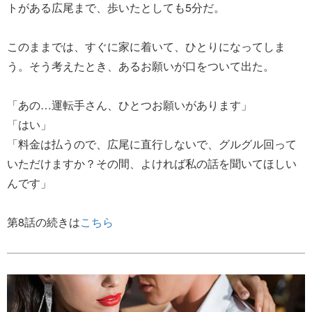
トがある広尾まで、歩いたとしても5分だ。
このままでは、すぐに家に着いて、ひとりになってしま
う。そう考えたとき、あるお願いが口をついて出た。
「あの…運転手さん、ひとつお願いがあります」
「はい」
「料金は払うので、広尾に直行しないで、グルグル回って
いただけますか？その間、よければ私の話を聞いてほしい
んです」
第8話の続きは
こちら