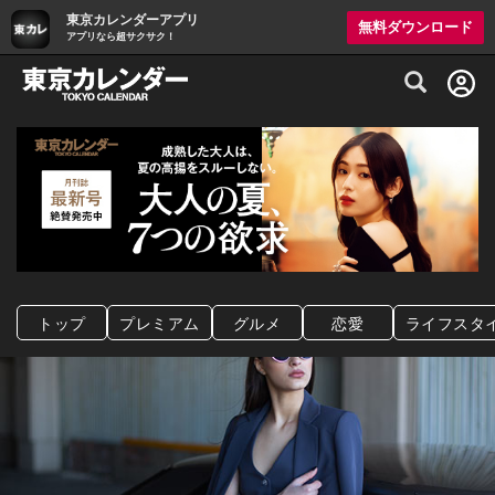
東京カレンダーアプリ
無料ダウンロード
アプリなら超サクサク！
グルメ情報・プレミアムレストラン予約サイト
トップ
プレミアム
グルメ
恋愛
ライフスタ