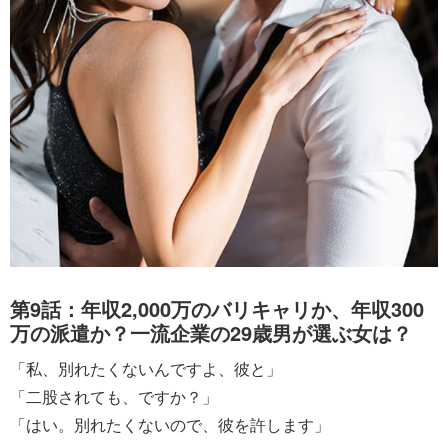
第9話：年収2,000万のバリキャリか、年収300
万の派遣か？一流企業の29歳男が選ぶ女は？
「私、別れたくないんですよ、彼と」
「二股されても、ですか？」
「はい。別れたくないので、彼を許します」