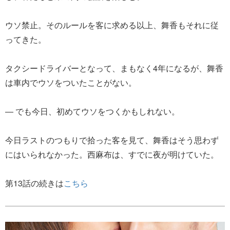
ウソ禁止。そのルールを客に求める以上、舞香もそれに従
ってきた。
タクシードライバーとなって、まもなく4年になるが、舞香
は車内でウソをついたことがない。
― でも今日、初めてウソをつくかもしれない。
今日ラストのつもりで拾った客を見て、舞香はそう思わず
にはいられなかった。西麻布は、すでに夜が明けていた。
第13話の続きは
こちら