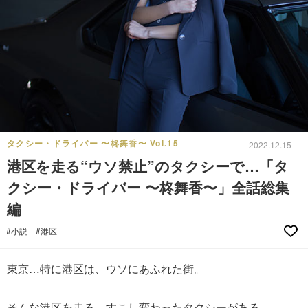
タクシー・ドライバー 〜柊舞香〜 Vol.15
2022.12.15
港区を走る“ウソ禁止”のタクシーで…「タ
クシー・ドライバー 〜柊舞香〜」全話総集
編
#小説
#港区
東京…特に港区は、ウソにあふれた街。
そんな港区を走る、すこし変わったタクシーがある。