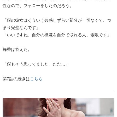
性なので、フォローをしたのだろう。
「僕の彼女はそういう共感しずらい部分が一切なくて、つ
まり完璧なんです」
「いいですね。自分の機嫌を自分で取れる人、素敵です」
舞香は答えた。
「僕もそう思ってました。ただ…」
第7話の続きは
こちら