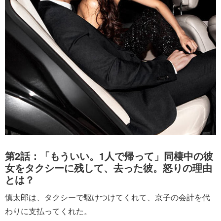
第2話：「もういい。1人で帰って」同棲中の彼
女をタクシーに残して、去った彼。怒りの理由
とは？
慎太郎は、タクシーで駆けつけてくれて、京子の会計を代
わりに支払ってくれた。