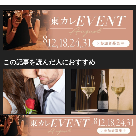
この記事を読んだ人におすすめ
タクシー・ドライバー 〜柊舞香〜
「モエ・エ・シャンドン」が贈
Vol.14
る、2026年夏の特別なプロモー
「本当のことを教えて…」結婚
ション。極上のシャンパンを味