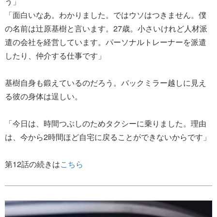
う」
「面白いなあ。わかりました。ではウソはつきません。僕
の名前は辻原基樹と言います。27歳。小さいけれど人材派
遣の会社を経営しています。パーソナルトレーナーを派遣
したり、仲介する仕事です」
基樹自身も鍛えているのだろう。バックミラー越しに見え
る彼の身体は逞しい。
「今日は、時間つぶしのためタクシーに乗りました。理由
は、今から2時間ほど自宅に戻ることができないからです」
第12話の続きは
こちら