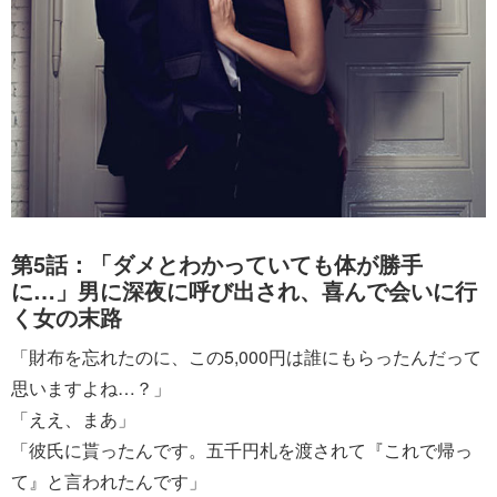
第5話：「ダメとわかっていても体が勝手
に…」男に深夜に呼び出され、喜んで会いに行
く女の末路
「財布を忘れたのに、この5,000円は誰にもらったんだって
思いますよね…？」
「ええ、まあ」
「彼氏に貰ったんです。五千円札を渡されて『これで帰っ
て』と言われたんです」