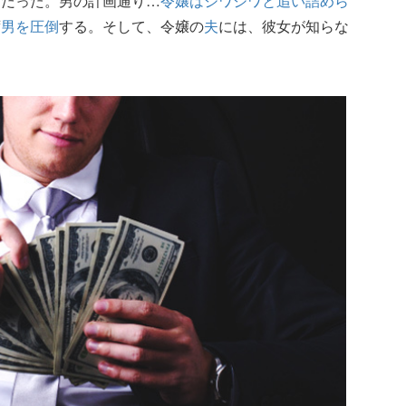
下
だった。男の計画通り…
令嬢はジワジワと追い詰めら
ず
男を圧倒
する。そして、令嬢の
夫
には、彼女が知らな