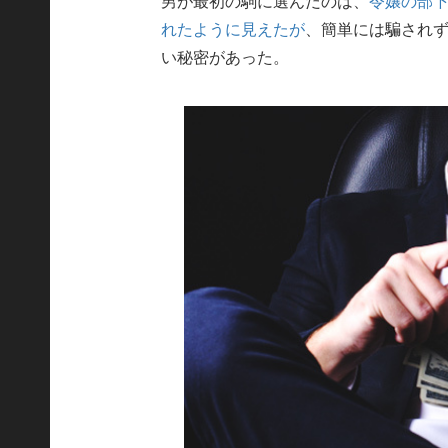
男が最初の駒に選んだのは、
令嬢の部
れたように見えたが
、簡単には騙され
い秘密があった。