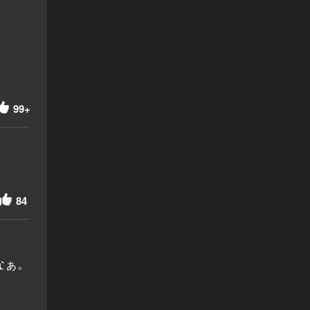
99+
84
なぁ。