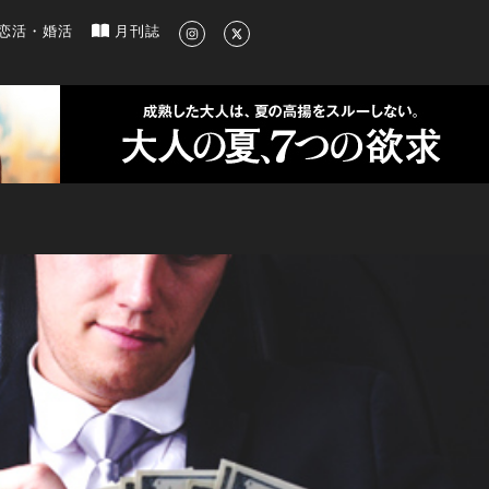
新のグルメ、洗練されたライフスタイル情報
恋活・婚活
月刊誌