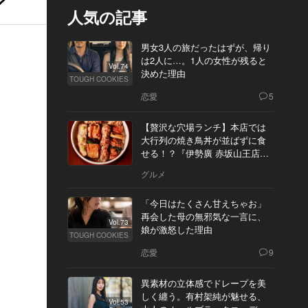
人気の記事
男女3人の旅だったはずが、帰り
は2人に…。1人の女性が残ると
Vol.74
決めた理由
TOUGH COOKIES
恋愛
5
【贅沢な穴場ランチ】本店では
大行列の焼き鳥丼が並ばずに食
せる！？『伊勢廣 赤坂山王店』
へ
グルメ
「今日はたくさん甘えちゃお」
再会した母の無邪気な一言に、
Vol.73
娘が激怒した理由
TOUGH COOKIES
恋愛
9
異素材の立体感でドレープを美
しく纏う。有村架純が魅せる、
Vol.53