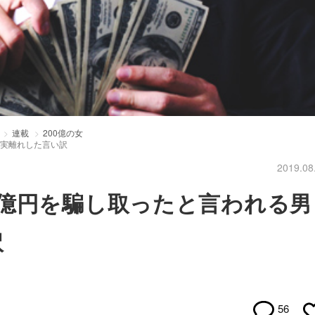
連載
200億の女
現実離れした言い訳
2019.08
2億円を騙し取ったと言われる男
訳
56