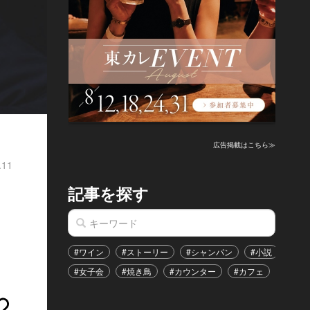
広告掲載はこちら≫
.11
記事を探す
#ワイン
#ストーリー
#シャンパン
#小説
#家
#女子会
#焼き鳥
#カウンター
#カフェ
#イベ