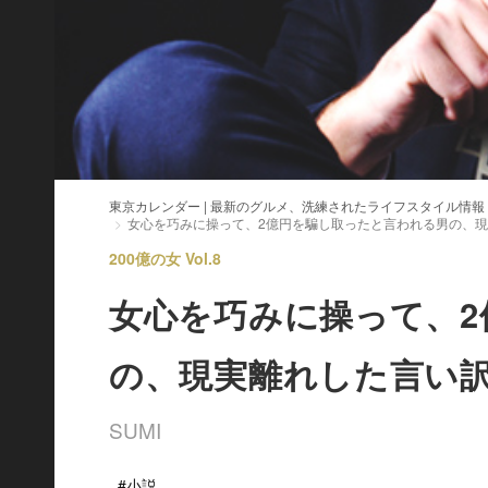
東京カレンダー | 最新のグルメ、洗練されたライフスタイル情報
女心を巧みに操って、2億円を騙し取ったと言われる男の、
200億の女 Vol.8
女心を巧みに操って、
の、現実離れした言い
SUMI
#小説