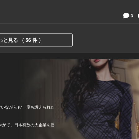
3
っと見る （ 56 件 ）
奪いながらも“一度も訴えられた
やがて、日本有数の大企業を揺