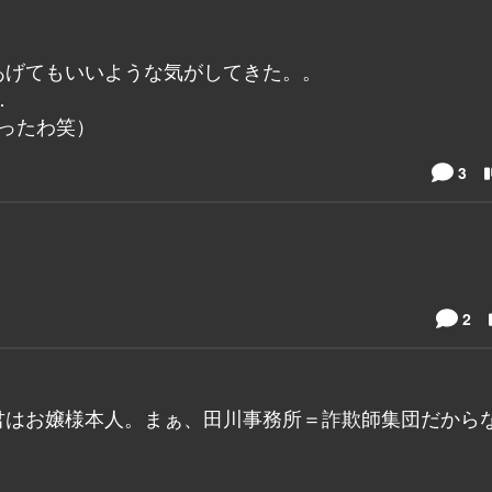
あげてもいいような気がしてきた。。
…
ったわ笑）
3
2
君はお嬢様本人。まぁ、田川事務所＝詐欺師集団だから