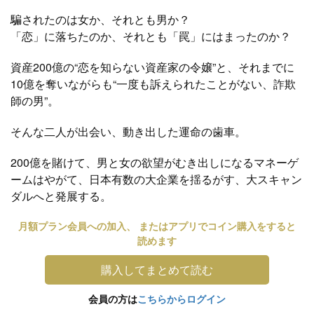
騙されたのは女か、それとも男か？
「恋」に落ちたのか、それとも「罠」にはまったのか？
資産200億の“恋を知らない資産家の令嬢”と、それまでに
10億を奪いながらも“一度も訴えられたことがない、詐欺
師の男”。
そんな二人が出会い、動き出した運命の歯車。
200億を賭けて、男と女の欲望がむき出しになるマネーゲ
ームはやがて、日本有数の大企業を揺るがす、大スキャン
ダルへと発展する。
月額プラン会員への加入、 またはアプリでコイン購入をすると
読めます
購入してまとめて読む
会員の方は
こちらからログイン