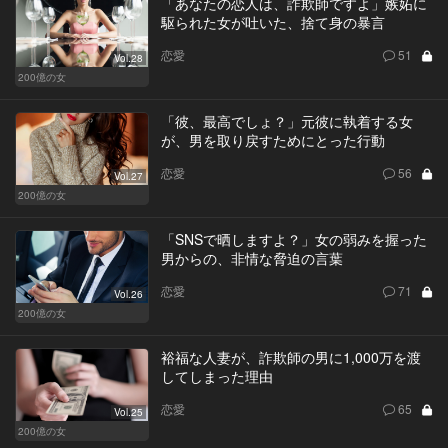
「あなたの恋人は、詐欺師ですよ」嫉妬に
駆られた女が吐いた、捨て身の暴言
恋愛
51
Vol.28
200億の女
「彼、最高でしょ？」元彼に執着する女
が、男を取り戻すためにとった行動
恋愛
56
Vol.27
200億の女
「SNSで晒しますよ？」女の弱みを握った
男からの、非情な脅迫の言葉
恋愛
71
Vol.26
200億の女
裕福な人妻が、詐欺師の男に1,000万を渡
してしまった理由
恋愛
65
Vol.25
200億の女