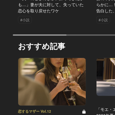
も…」妻が夫に対して、失っていた
らかに…
恋心を取り戻せたワケ
告白した
#小説
#小説
おすすめ記事
「モエ・
恋するマザー Vol.12