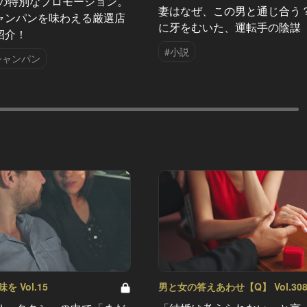
夏の特別なプロモーション。
妻はなぜ、この男と通じ合う
ャンパンを味わえる厳選店
に牙をむいた、運転手の陰謀
紹介！
#小説
シャンパン
 Vol.15
男と女の答えあわせ【Q】 Vol.30