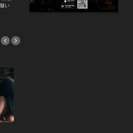
ぬ疑い
の前で罵られ…。妻のところに突然
で…」
押しかけてきた、招かれざる客
子ども
#小説
#小説
今日会え
日曜日の女 Vol.6