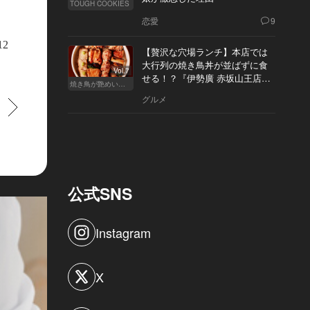
TOUGH COOKIES
恋愛
9
12
【贅沢な穴場ランチ】本店では
大行列の焼き鳥丼が並ばずに食
Vol.7
せる！？『伊勢廣 赤坂山王店』
焼き鳥が艶めいてきた
へ
グルメ
すすむ
公式SNS
Instagram
X