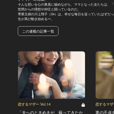
そんな想いを心の奥底に秘めながら、ママとなった女たちは、「
世間からの理想や抑圧と闘っているのだ。
専業主婦の川上翔子（34）は、幸せな毎日を送っていたはずだ
生が再び動き始めるー。
この連載の記事一覧
恋するマザー Vol.14
恋するマザー 
「夫へのときめきが、蘇ってきたか
妻の不貞