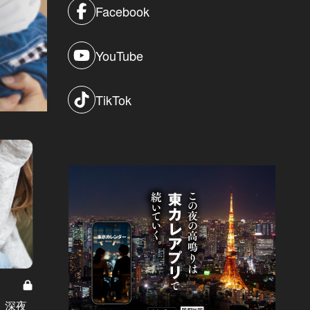
Facebook
YouTube
TikTok
恋するマザー Vol.10
恋するマザ
」深夜
「あなたって悪い母親ね」と子ども
「私さ