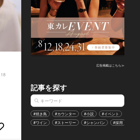
広告掲載はこちら≫
.18
記事を探す
#焼き鳥
#カウンター
#小説
#イベント
#港区
#ワイン
#ストーリー
#シャンパン
#採用
#恋