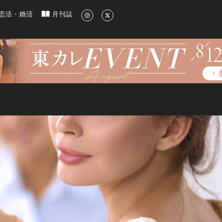
新のグルメ、洗練されたライフスタイル情報
恋活・婚活
月刊誌