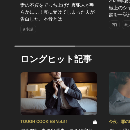
2026年
妻の不貞をでっち上げた真犯人が明
極上のシ
らかに…！真に受けてしまった夫が
舗を一挙
告白した、本音とは
PR
#
#小説
ロングヒット記事
TOUGH COOKIES Vol.51
今夜、罪の味を