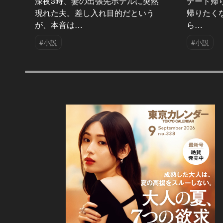
深夜3時、妻の出張先ホテルに突然
デート帰
現れた夫。差し入れ目的だという
帰りたく
が、本音は…
ら…
#小説
#小説