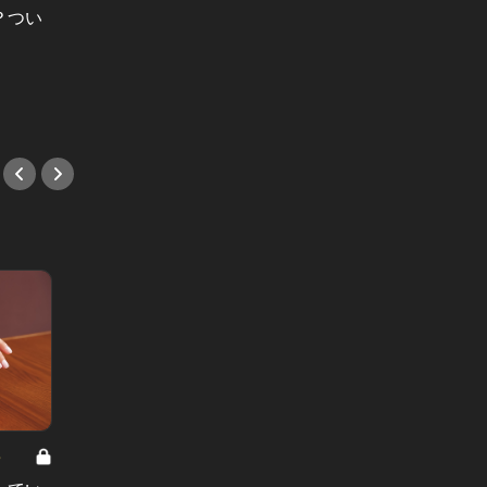
？つい
今日会
上手くいかない己の人生を、他人の
ように
せいにするエリート美女の思考回路
してく
とは
#エリ
#小説
8
男と女の答えあわせ【A】 Vol.308