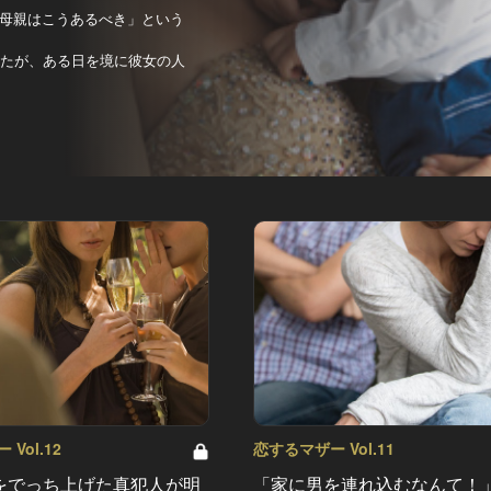
母親はこうあるべき」という
ったが、ある日を境に彼女の人
Vol.12
恋するマザー Vol.11
をでっち上げた真犯人が明
「家に男を連れ込むなんて！