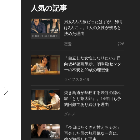
人気の記事
男女3人の旅だったはずが、帰り
は2人に…。1人の女性が残ると
Vol.74
決めた理由
TOUGH COOKIES
恋愛
6
「自立した女性になりたい」日
向坂46藤嶌果歩、初単独センタ
ーの不安と20歳の理想像
ライフスタイル
すすむ
焼き鳥通が熱狂する渋谷の隠れ
家『とり茶太郎』。14年目も予
約困難であり続ける理由
グルメ
「今日はたくさん甘えちゃお」
再会した母の無邪気な一言に、
Vol.73
娘が激怒した理由