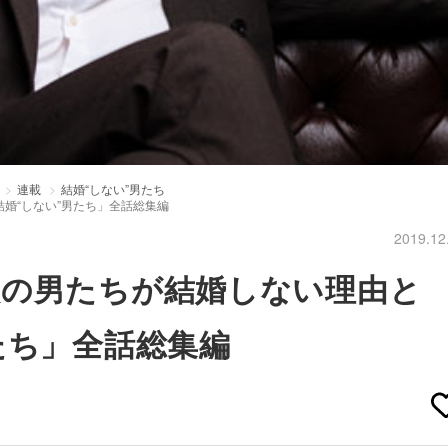
連載
結婚“しない”男たち
婚“しない”男たち」全話総集編
2019.12
入の男たちが結婚しない理由と
たち」全話総集編