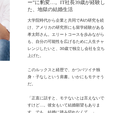
ー”に豹変…。IT社長39歳が経験し
た、地獄の結婚生活
大学院時代から企業と共同でAIの研究を続
け、アメリカの研究所にも留学経験がある
孝太郎さん。エリートコースを歩みながら
も、自分の可能性を広げるために人生チャ
レンジしたいと、30歳で独立し会社を立ち
上げた。
このルックスと経歴で、かつバツイチ独
身・子なしという肩書。いかにもモテそう
だ。
「正直に話すと、モテないとは言えないで
すけど…。彼女もいて結婚願望もありま
す。でも、結婚に踏み切れなくて…」