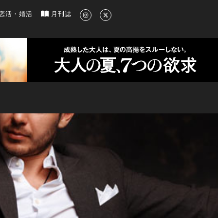
新のグルメ、洗練されたライフスタイル情報
恋活・婚活
月刊誌