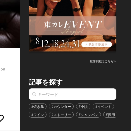
広告掲載はこちら≫
.25
記事を探す
#焼き鳥
#カウンター
#小説
#イベント
#港区
#ワイン
#ストーリー
#シャンパン
#採用
#恋