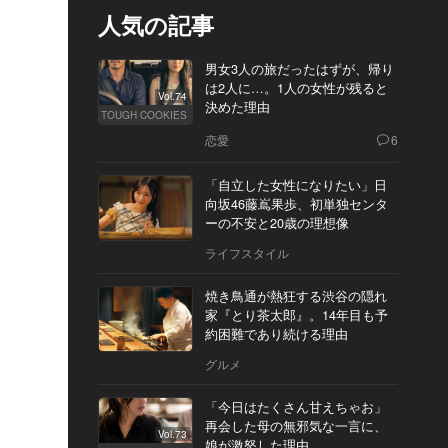
人気の記事
男女3人の旅だったはずが、帰り
は2人に…。1人の女性が残ると
Vol.74
決めた理由
TOUGH COOKIES
恋愛
6
「自立した女性になりたい」日
向坂46藤嶌果歩、初単独センタ
ーの不安と20歳の理想像
ライフスタイル
焼き鳥通が熱狂する渋谷の隠れ
家『とり茶太郎』。14年目も予
約困難であり続ける理由
グルメ
「今日はたくさん甘えちゃお」
再会した母の無邪気な一言に、
Vol.73
娘が激怒した理由