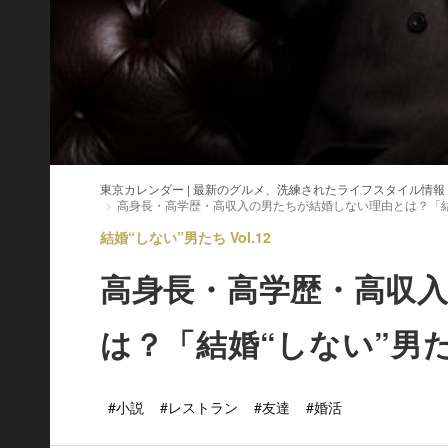
東京カレンダー | 最新のグルメ、洗練されたライフスタイル情報
高身長・高学歴・高収入の男たちが結婚しない理由とは？「結
結婚“しない”男たち Vol.12
高身長・高学歴・高収
は？「結婚“しない”男
#小説
#レストラン
#友達
#婚活