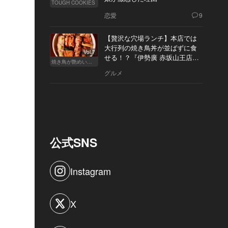
TOUGH COOKIES
恋愛
9
【贅沢な穴場ランチ】本店では
大行列の焼き鳥丼が並ばずに食
Vol.7
せる！？『伊勢廣 赤坂山王店』
焼き鳥が艶めいてきた
へ
グルメ
公式SNS
Instagram
X