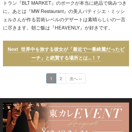
トラン『BLT MARKET』のポークが本当に絶品で病みつき
に。あとは『MW Restaurant』の美人パティシエ・ミッシ
ェルさんが作る芸術レベルのデザートは素晴らしいの一言
に尽きます。朝ご飯は『HEAVENLY』が好きです。
世界中を旅する彼女が「最近で一番綺麗だったビ
ーチ」と絶賛する場所とは...！？
1
2
次へ ››