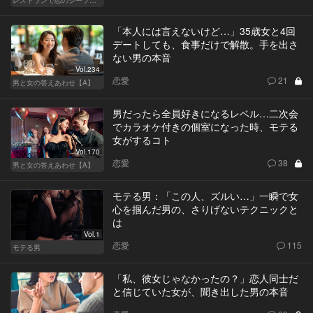
「本人には言えないけど…」35歳女と4回
デートしても、食事だけで解散。手を出さ
ない男の本音
Vol.234
恋愛
21
男と女の答えあわせ【A】
男だったら全員好きになるレベル…二次会
でカラオケ付きの個室になった時、モテる
女がするコト
Vol.170
恋愛
38
男と女の答えあわせ【A】
モテる男：「この人、ズルい…」一瞬で女
心を掴んだ男の、さりげないテクニックと
は
Vol.1
恋愛
115
モテる男
「私、彼女じゃなかったの？」恋人同士だ
と信じていた女が、聞き出した男の本音