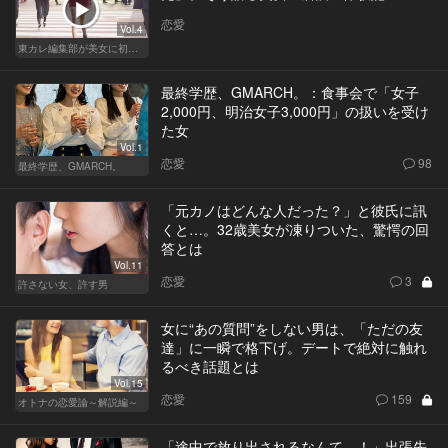
恋愛
Vol.4
東カレ編集部が美女に初体験させてみた
最終学歴、GMARCH。：食事会で「女子
2,000円、明治女子3,000円」の扱いを受け
た女
Vol.1
恋愛
98
最終学歴、GMARCH。
「元カノはどんな人だった？」と彼氏に訊
くと…。32歳美女が凍りついた、驚愕の回
答とは
Vol.11
恋愛
3
許さない女、許す男
女に“あの質問”をしない男は、「ただの友
達」に一瞬で格下げ。デートで絶対に触れ
るべき話題とは
Vol.15
恋愛
159
オトナの恋愛論～解説編～
「途中で放り出されるなんて…！」出張先