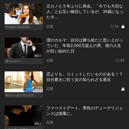
元カノと５年ぶりに再会。「今でも大切な
人」とお互い確信しているが、35歳になっ
た今…
Vol.23
恋愛
34
TOUGH COOKIES
僕のカルマ：自分は勝ち組だと思い上がっ
ていた、年収2,000万超えの男。彼の人生
が狂い始めた日
Vol.1
恋愛
93
僕のカルマ
恋よりも、コミットしたいものがある！？
自分磨きに狂う女の知られざる過去
恋愛
Vol.4
東京から恋が消える日
ファーストデート。男性のデューデリジェ
ンスは慎重に。
恋愛
Vol.1
レストランで恋のシーソーゲーム（WOMAN）