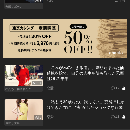
恋愛
175
Vol.1
夫婦リボーン
「これが私の生きる道。」刷り込まれた価
値観を捨て、自分の人生を勝ち取った元商
社OLの未来
Vol.11
恋愛
17
私たち、騙された？
「私もう36歳なの、譲ってよ」突然押しか
けてきた女に、“夫”がしたショックな行動
恋愛
41
Vol.8
お試し夫婦