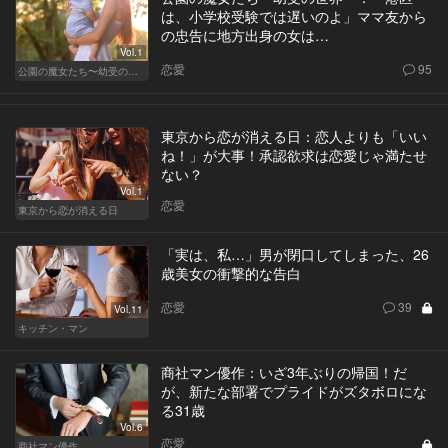
は、小学校受験では遅いのよ」ママ友から
の忠告に地方出身の女は…
Vol.1
恋愛
95
公園の魔女たち〜幼受の世界〜
東京から恋が消える日：恋人よりも「いい
ね！」が大事！承認欲求は恋愛じゃ満たせ
ない？
Vol.1
恋愛
東京から恋が消える日
「実は、私…」男が閉口してしまった、26
歳美女の衝撃的な告白
恋愛
39
Vol.11
キッチン・マン
商社マン優作：いざ3年ぶりの帰国！だ
が、新たな部署でプライドがズタボロにな
る31歳
Vol.6
恋愛
商社マン優作