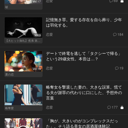
恋愛
69
Vol.17
嘘
記憶無き罪。愛する存在を自ら葬り、少年
は羽化する。
恋愛
184
Vol.3
【大ヒット御礼】煮沸 第二章
デートで終電を逃して「タクシーで帰る」
という29歳女性。本音は…？
恋愛
19
Vol.19
夏の恋
略奪女を撃退した妻の、大きな誤算。慌て
る夫が謝罪の代わりに口にした、予想外の
言葉
Vol.12
恋愛
177
略奪愛
「胸が、大きいのがコンプレックスだっ
た」。そう語る美女の居酒屋体験記