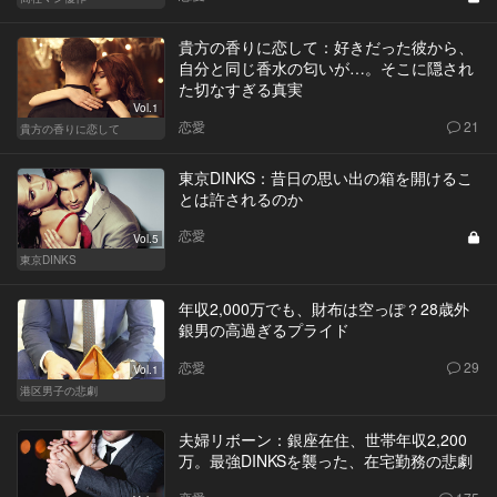
貴方の香りに恋して：好きだった彼から、
自分と同じ香水の匂いが…。そこに隠され
た切なすぎる真実
Vol.1
恋愛
21
貴方の香りに恋して
東京DINKS：昔日の思い出の箱を開けるこ
とは許されるのか
恋愛
Vol.5
東京DINKS
年収2,000万でも、財布は空っぽ？28歳外
銀男の高過ぎるプライド
恋愛
29
Vol.1
港区男子の悲劇
夫婦リボーン：銀座在住、世帯年収2,200
万。最強DINKSを襲った、在宅勤務の悲劇