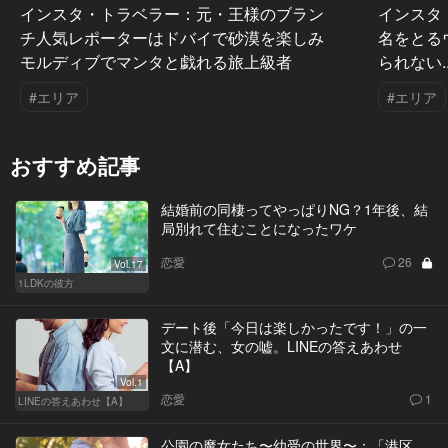
インスタ・トラベラー：元・王様のブラン
インスタ
チ人気レポーターはドバイで砂漠を楽しみ
名をとる
モルディブでマンタと戯れる旅上級者
られない..
#エリア
#エリア
おすすめ記事
結婚前の同棲ってやっぱりNG？1年後、結
局別れて住むことになったワケ
恋愛
26
Vol.17
1LDKの彼方
デート後「今日は楽しかったです！」の一
文に潜む、女の嘘。LINEの答えあわせ
【A】
Vol.1
恋愛
1
LINEの答えあわせ【A】
公園の魔女たち〜幼受の世界〜：「港区