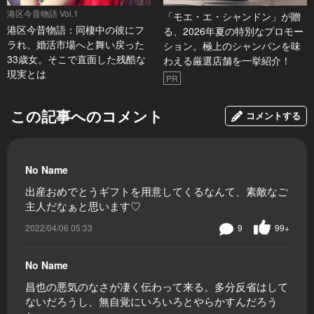
港区今昔物語 Vol.1
「モエ・エ・シャンドン」が贈
港区今昔物語：同棲中の彼にフ
る、2026年夏の特別なプロモー
ラれ、婚活市場へと舞い戻った
ション。極上のシャンパンを味
33歳女。そこで直面した残酷な
わえる厳選店舗を一挙紹介！
現実とは
PR
この記事へのコメント
コメントする
No Name
出産おめでとうギフトを用意してくるなんて、素敵なご
主人だなぁと思います♡
2022/04/06 05:33
9
99+
No Name
昌也の悪気のなさが凄く伝わって来る。多分反省はして
ないだろうし、無自覚にいろいろとやらかすんだろう