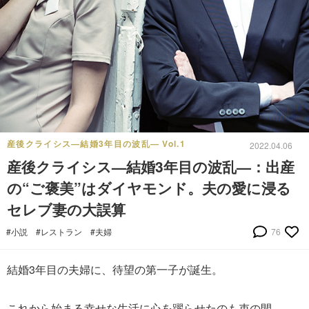
産後クライシス—結婚3年目の波乱— Vol.1
2022.04.06
産後クライシス—結婚3年目の波乱—：出産
の“ご褒美”はダイヤモンド。夫の愛に浸る
セレブ妻の大誤算
#小説
#レストラン
#夫婦
76
結婚3年目の夫婦に、待望の第一子が誕生。
これから始まる幸せな生活に心を躍らせたのも束の間―。