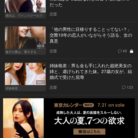
だった
Vol.1
恋愛
婚活は、ワインスクールで
「他の男性に目移りすることってない？」
交際10年の恋人がいながらそう語る、女の
真意
Vol.3
恋愛
49
薫子の愛は、重すぎる
姉妹格差：男も金も手に入れた超絶美女の
姉と、虐げられてきた妹。27歳の女が、結
婚式で受けた屈辱
Vol.1
恋愛
123
姉妹格差