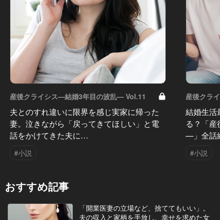
産後クライシス—結婚3年目の波乱— Vol.11
産後クライシ
夫とのすれ違いに限界を感じ実家に帰った
結婚生活
妻。泣きながら「戻ってきてほしい」と電
る？「産
話をかけてきた夫に…
—」全話
#小説
#小説
おすすめ記事
「開業医妻の立場など、捨ててもいい」。
夫の収入と家柄を手放し、幸せを求めた女