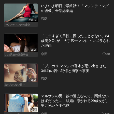
いよいよ明日で最終話！「マウンティング
の虚像」全話総集編
恋愛
Vol.17
マウンティングの虚像
「モテすぎて男性に困ったことがない」24
歳美女OLが、大手広告マンにトンズラされ
た理由
Vol.1
恋愛
80
U-29男女の恋愛事情
「ブルガリ マン」の香水が思い出させた、
3年前の苦い記憶と衝撃の事実
恋愛
Vol.1
忘れられない香り
マルサンの男：彼の過去なんて、関係ない
はずだった…。結婚に浮かれる29歳女が、
男に抱いた不信感
Vol.1
恋愛
135