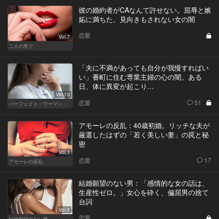
彼の婚約者がCAなんて許せない。屈辱と嫉
妬に満ちた、見向きもされない女の闇
恋愛
Vol.7
二人の男で
「夫に不満があっても自分が我慢すればい
い」番町に住む専業主婦の心の闇。ある
日、体に異変が起こり…
Vol.13
恋愛
51
パーフェクト・ウーマン～都心5区の女たち～
アモーレの反乱：40歳初婚。リッチな夫が
厳選したはずの「若く美しい妻」の罠と秘
密
Vol.1
恋愛
17
アモーレの反乱
結婚願望のない男：「感情的な女の話は、
生産性ゼロ。」女心を砕く、偏屈男の捨て
台詞
Vol.5
恋愛