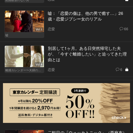
結婚願望のない男
嘘：「恋愛の傷は、他の男で癒す…」26
歳・恋愛ジプシー女のリアル
恋愛
66
Vol.1
嘘
別居して1ヶ月。ある日突然帰宅した夫
が、「今すぐ離婚したい」と迫ってきた理
由とは
Vol.4
恋愛
6
離婚カレンダー〜夫婦の正しい終わり方〜
二軒目の『ウォッカトニック』（西麻布）