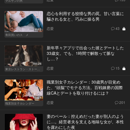
マルサンの男
恋心を利用する狡猾な男の罠。甘い言葉に
騙される女と、巧みに操る男
恋愛
43
Vol.5
青田買いのスゝメ
新年早々アプリで出会った彼とデートした
33歳女。でも、1時間で解散って脈な
し…？
Vol.26
恋愛
15
東京レストラン・ストーリー
職業別女子カレンダー：30歳男が目覚め
た、“頭脳”でモテる方法。百戦錬磨の国際
線CAとデートを取り付けるには？
Vol.1
恋愛
201
職業別女子カレンダー
妻のベール：控えめだった妻が別人のよう
に…。経営者夫を支える地味な女が、本性
を露わにした夜