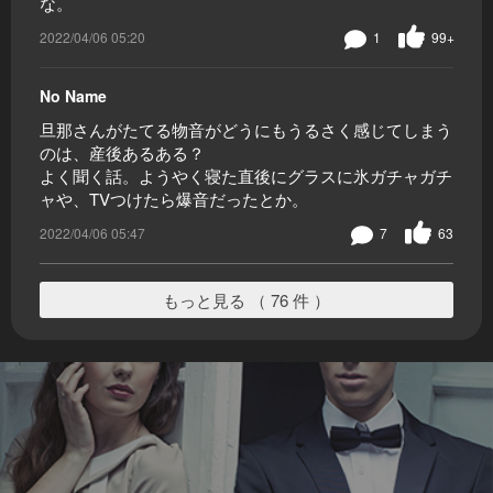
な。
2022/04/06 05:20
1
99+
No Name
旦那さんがたてる物音がどうにもうるさく感じてしまう
のは、産後あるある？
よく聞く話。ようやく寝た直後にグラスに氷ガチャガチ
ャや、TVつけたら爆音だったとか。
2022/04/06 05:47
7
63
もっと見る （ 76 件 ）