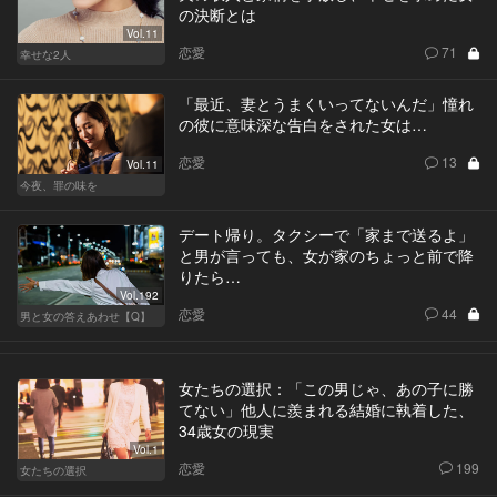
の決断とは
Vol.11
恋愛
71
幸せな2人
「最近、妻とうまくいってないんだ」憧れ
の彼に意味深な告白をされた女は…
恋愛
13
Vol.11
今夜、罪の味を
デート帰り。タクシーで「家まで送るよ」
と男が言っても、女が家のちょっと前で降
りたら…
Vol.192
恋愛
44
男と女の答えあわせ【Q】
女たちの選択：「この男じゃ、あの子に勝
てない」他人に羨まれる結婚に執着した、
34歳女の現実
Vol.1
恋愛
199
女たちの選択