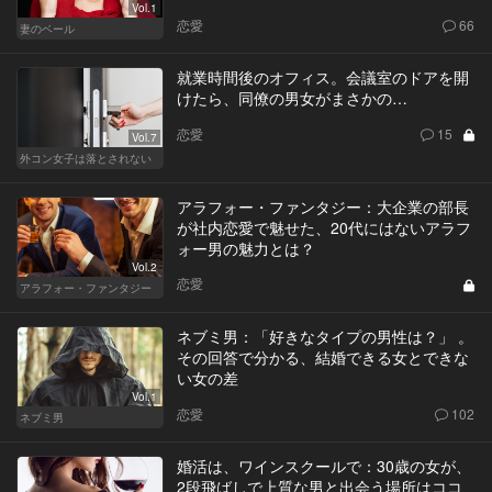
Vol.1
恋愛
66
妻のベール
就業時間後のオフィス。会議室のドアを開
けたら、同僚の男女がまさかの…
恋愛
15
Vol.7
外コン女子は落とされない
アラフォー・ファンタジー：大企業の部長
が社内恋愛で魅せた、20代にはないアラフ
ォー男の魅力とは？
Vol.2
恋愛
アラフォー・ファンタジー
ネブミ男：「好きなタイプの男性は？」 。
その回答で分かる、結婚できる女とできな
い女の差
Vol.1
恋愛
102
ネブミ男
婚活は、ワインスクールで：30歳の女が、
2段飛ばしで上質な男と出会う場所はココ