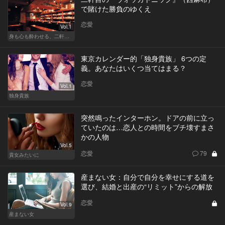
で賭けた勝負のゆくえ
恋愛
Vol.1
身も心も酔わせる、二軒目の切り札
東京カレンダー的「独身貴族」 6つの定
義。あなたはいくつ当てはまる？
恋愛
Vol.1
独身貴族
突然鳴ったインターホン。ドアの前に立っ
ていたのは…恋人との時間をブチ壊すまさ
かの人物
Vol.5
恋愛
79
貴女みたいに
産まない女：自分で自分を幸せにする道を
選び、結婚と出産の“リミット”からの解放
恋愛
Vol.9
産まない女