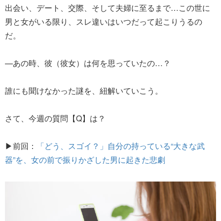
出会い、デート、交際、そして夫婦に至るまで…この世に
男と女がいる限り、スレ違いはいつだって起こりうるの
だ。
—あの時、彼（彼女）は何を思っていたの…？
誰にも聞けなかった謎を、紐解いていこう。
さて、今週の質問【Q】は？
▶前回：
「どう、スゴイ？」自分の持っている“大きな武
器”を、女の前で振りかざした男に起きた悲劇