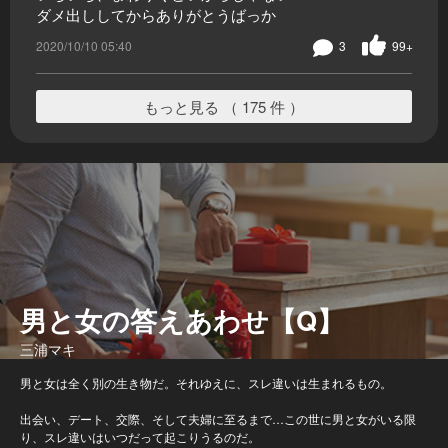
ダメ出ししてからありがとうばっか
2020/10/10 05:40
3
99+
もっと見る （ 175 件 ）
男と女の答えあわせ【Q】
三浦マキ
男と女は全く別の生き物だ。それゆえに、スレ違いは生まれるもの。
出会い、デート、交際、そして夫婦に至るまで…この世に男と女がいる限
り、スレ違いはいつだって起こりうるのだ。