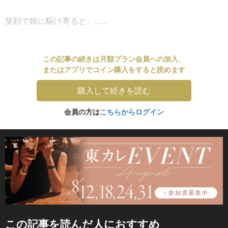
笑顔で娘に駆け寄ると、......
この記事の続きは月額プラン会員への加入、
またはアプリでコイン購入をすると読めます
購入して続きを読む
会員の方は
こちらからログイン
この記事を読んだ人におすすめ