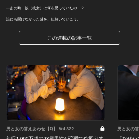
—あの時、彼（彼女）は何を思っていたの…？
誰にも聞けなかった謎を、紐解いていこう。
この連載の記事一覧
男と女の答えあわせ【Q】 Vol.322
男と女の答え
年収1,000万超の28歳男性が恋愛で空回りす
「なぜか