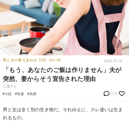
男と女の答えあわせ【Q】 Vol.28
2020.10.10
「もう、あなたのご飯は作りません」夫が
突然、妻からそう宣告された理由
三浦マキ
#小説
#友達
#夫婦
175
男と女は全く別の生き物だ。それゆえに、スレ違いは生ま
れるもの。