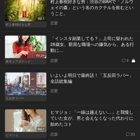
村上春樹好きな男：渋谷のBARで「ノルウ
ェイの森」という名のカクテルを飲むとい
うこと。
Vol.1
恋愛
村上春樹好きな男
「インスタ副業してる？」上司に疑われた
28歳女。窮屈な職場への嫌気から、ある行
動に…
Vol.24
恋愛
9
東京エアポケット
いよいよ明日で最終話！「五反田ラバー」
全話総集編
恋愛
Vol.10
五反田ラバー
ヒマジョ：「一線は越えない…」と我慢し
ていた女が、男と会えなくなった代わりに
始めたコト
Vol.1
恋愛
33
ヒマジョ