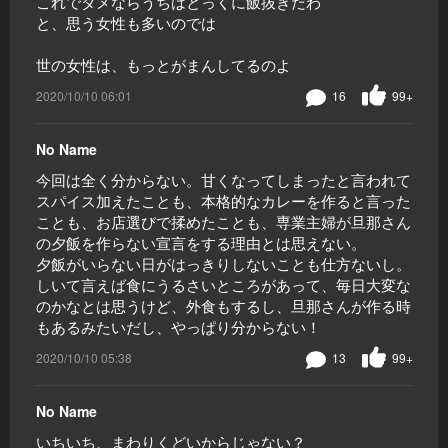
これでダメならうちはとっくに飯抜きだわ
と、思う女性も多いのでは
世の女性は、もっとがまんしてるのよ
2020/10/10 06:01
16
99+
No Name
今回は全く分からない。甘くなってしまったと言われて
スパイス加えたことも、本格的なカレーを作ると言った
ことも、お店選びで揉めたことも、専業主婦が旦那さん
の夕飯を作らない宣言をする理由とは思えない。
夕飯がいらない日がはっきりしないことも仕方ないし。
しいて言えば食にうるさいところがあって、毎日大変な
のかなとは思うけど、外食もするし、旦那さんが作る時
もあるみたいだし、やっぱり分からない！
2020/10/10 05:38
13
99+
No Name
いちいち、まわりくどいからじゃない？