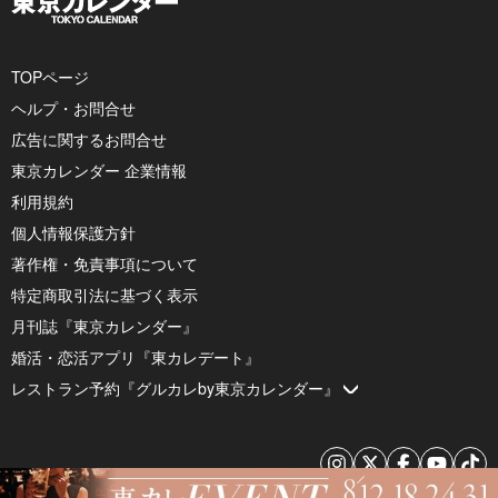
TOPページ
ヘルプ・お問合せ
広告に関するお問合せ
東京カレンダー 企業情報
利用規約
個人情報保護方針
著作権・免責事項について
特定商取引法に基づく表示
月刊誌『東京カレンダー』
婚活・恋活アプリ『東カレデート』
レストラン予約『グルカレby東京カレンダー』
© 2026 by Tokyo Calendar, Inc.