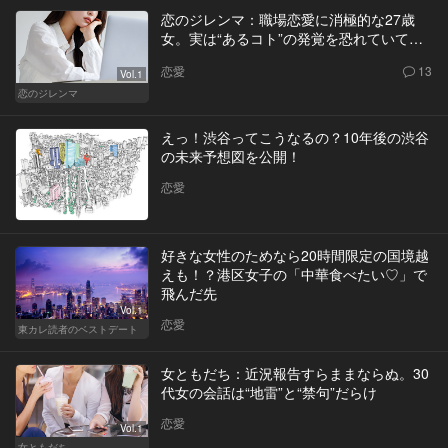
恋のジレンマ：職場恋愛に消極的な27歳
女。実は“あるコト”の発覚を恐れていて…
恋愛
13
Vol.1
恋のジレンマ
えっ！渋谷ってこうなるの？10年後の渋谷
の未来予想図を公開！
恋愛
好きな女性のためなら20時間限定の国境越
えも！？港区女子の「中華食べたい♡」で
飛んだ先
Vol.1
恋愛
東カレ読者のベストデート
女ともだち：近況報告すらままならぬ。30
代女の会話は“地雷”と“禁句”だらけ
恋愛
Vol.1
女ともだち