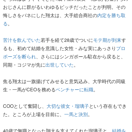
おじさんに群がるいわゆるビッチだったことが判明。その
悔しさをバネにした翔太は、大手総合商社の
内定を勝ち取
る
。
苦汁を飲んでいた
若手を経て28歳でついに
モテ期が到来
す
るも、初めて結婚を意識した女性・みな実にあっさり
プロ
ポーズを断られ
、さらにはシンガポール駐在から戻ると、
同期・コジマが先に
出世していた
。
焦る翔太は一旗揚げてみせると意気込み、大学時代の同級
生・一馬がCEOを務める
ベンチャーに転職
。
COOとして奮闘し、
大切な彼女・瑠璃子
という存在もでき
た。ところが上場を目前に、
一馬と決別
。
40歳で無職となった翔太を支えてくれた瑠璃子と、
結婚を