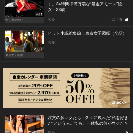
す。24時間準備万端な“暴走アモーレ”綾
女・28歳
Vol.3
恋愛
119
女子力の呪い
ヒット小説総集編：東京女子図鑑（全話）
恋愛
Vol.11
東京女子図鑑
注文の多い女たち：久々に現れた”私を好き
だ”という人。でも、一体私の何がウケた？
恋愛