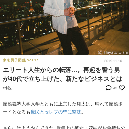
東京男子図鑑 Vol.11
2019.11.16
エリート人生からの転落…。再起を誓う男
が40代で立ち上げた、新たなビジネスとは
#小説
45
慶應義塾大学入学とともに上京した翔太は、晴れて慶應ボ
ーイとなるも
庶民とセレブの壁に撃沈
。
さらにはようやくできた1歳年上の彼女・花純がお金持ちの