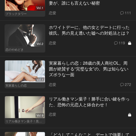
妻が、誰にも言えない秘密
Vol.1
恋愛
111
ブラックタワー
ホワイトデーに、他の女とデートに行った
彼氏。男の見え透いた嘘への対処法とは？
恋愛
119
Vol.2
恋のやめどき
実家暮らしの恋：28歳の美人商社OL。周
囲が絶賛する“完璧な女”の、男は知らない
ズボラな一面
Vol.1
恋愛
272
実家暮らしの恋
リアル働きマン葉子！勝手に合い鍵を作っ
た、恐怖の元恋人と鉢合わせ！
恋愛
Vol.9
リアル働きマン葉子！黒革の編集手帳 written by 内埜さくら
「どうしてこんなこと、デートで強要して