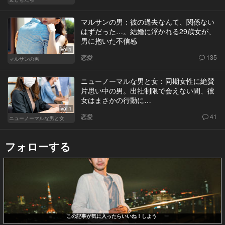
マルサンの男：彼の過去なんて、関係ない
はずだった…。結婚に浮かれる29歳女が、
男に抱いた不信感
Vol.1
恋愛
135
マルサンの男
ニューノーマルな男と女：同期女性に絶賛
片思い中の男。出社制限で会えない間、彼
女はまさかの行動に…
Vol.1
恋愛
41
ニューノーマルな男と女
フォローする
この記事が気に入ったらいいね！しよう