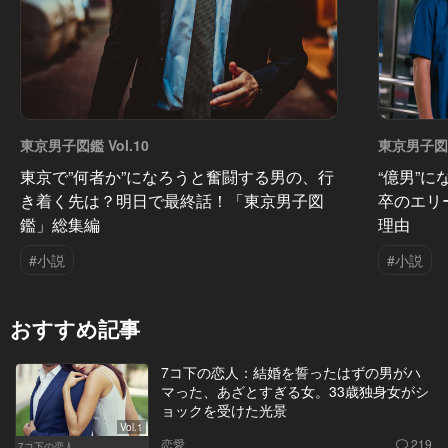
東京男子図鑑 Vol.10
東京男子図鑑
東京で”何者か”になろうと奮闘する男の、行
“億男”
き着く先は？明日で最終話！「東京男子図
卒のエリ
鑑」総集編
理由
#小説
#小説
おすすめ記事
7コ下の恋人：結婚を誓ったはずの男がハ
マった、あざとすぎる女。33歳独身女がシ
ョックを受けた光景
Vol.1
恋愛
219
7コ下の恋人