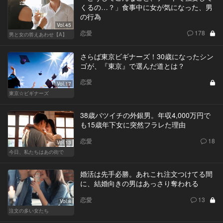
くるの…？」食事中に女が気になった、男
の行為
Vol.45
恋愛
178
男と女の答えあわせ【A】
さらば東京ビギナーズ！30歳になったシン
ゴが、『東京』で選んだ道とは？
恋愛
Vol.17
東京☆ビギナーズ
38歳バツイチの外銀男。年収4,000万円で
も15歳年下女に突然フラレた理由
恋愛
18
Vol.13
今日、私たちはあの街で
婚活は先手必勝。あれこれ注文つけてる間
に、結婚向きの男はあっさり奪われる
恋愛
13
Vol.8
注文の多い女たち