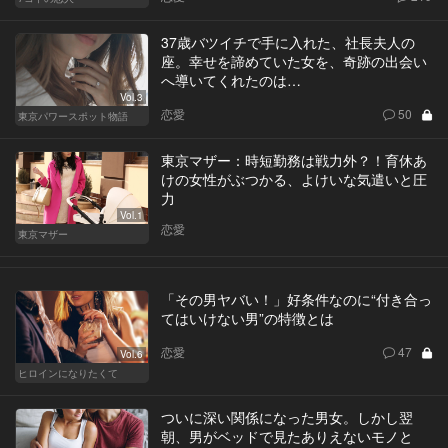
37歳バツイチで手に入れた、社長夫人の
座。幸せを諦めていた女を、奇跡の出会い
へ導いてくれたのは…
Vol.3
恋愛
50
東京パワースポット物語
東京マザー：時短勤務は戦力外？！育休あ
けの女性がぶつかる、よけいな気遣いと圧
力
Vol.1
恋愛
東京マザー
「その男ヤバい！」好条件なのに“付き合っ
てはいけない男”の特徴とは
恋愛
47
Vol.6
ヒロインになりたくて
ついに深い関係になった男女。しかし翌
朝、男がベッドで見たありえないモノと