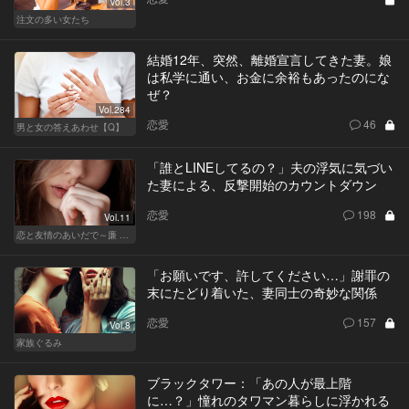
Vol.3
注文の多い女たち
結婚12年、突然、離婚宣言してきた妻。娘
は私学に通い、お金に余裕もあったのにな
ぜ？
Vol.284
恋愛
46
男と女の答えあわせ【Q】
「誰とLINEしてるの？」夫の浮気に気づい
た妻による、反撃開始のカウントダウン
恋愛
198
Vol.11
恋と友情のあいだで～廉 Ver.～
「お願いです、許してください…」謝罪の
末にたどり着いた、妻同士の奇妙な関係
恋愛
157
Vol.8
家族ぐるみ
ブラックタワー：「あの人が最上階
に…？」憧れのタワマン暮らしに浮かれる