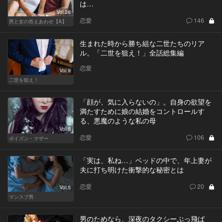
は…
Vol.26
恋愛
146
男と女の答えあわせ【A】
生まれた時から勝ち組な二世たちのリア
ル。「二世を狙え！」全話総集編
恋愛
Vol.9
二世を狙え！
「顔が、気に入らないの」。自身の欲望を
満たすために娘の結婚をコントロールす
る、悪魔のような私の母
Vol.5
恋愛
106
ポイズン・マザー
「実は、私ね…」ベッドの中で、年上妻が
夫に打ち明けた衝撃的な秘密とは
恋愛
20
Vol.5
マンスプ男
男のためなら、深夜のタクシーぶっ飛ば