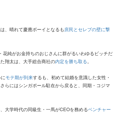
太は、晴れて慶應ボーイとなるも
庶民とセレブの壁に撃
・花純がお金持ちのおじさんに群がるいわゆるビッチだ
した翔太は、大手総合商社の
内定を勝ち取る
。
いに
モテ期が到来
するも、初めて結婚を意識した女性・
、さらにはシンガポール駐在から戻ると、同期・コジマ
、大学時代の同級生・一馬がCEOを務める
ベンチャー