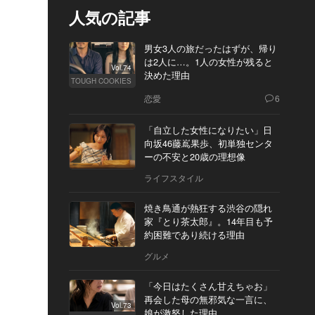
人気の記事
男女3人の旅だったはずが、帰り
は2人に…。1人の女性が残ると
Vol.74
決めた理由
TOUGH COOKIES
恋愛
6
「自立した女性になりたい」日
向坂46藤嶌果歩、初単独センタ
ーの不安と20歳の理想像
ライフスタイル
焼き鳥通が熱狂する渋谷の隠れ
家『とり茶太郎』。14年目も予
約困難であり続ける理由
グルメ
「今日はたくさん甘えちゃお」
再会した母の無邪気な一言に、
Vol.73
娘が激怒した理由