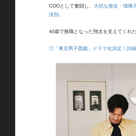
COOとして奮闘し、
大切な彼女・瑠璃
決別
。
40歳で無職となった翔太を支えてくれ
◎「東京男子図鑑」ドラマ化決定！詳