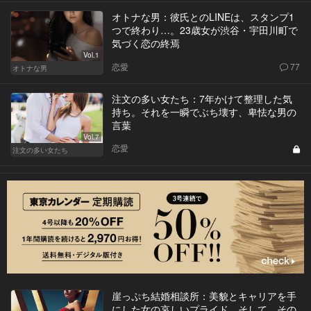
オトナな男：彼氏とのLINEは、スタンプ1
つで終わり…。23歳女が渋谷・宇田川町で
気づく恋の終焉
Vol.1
恋愛
77
オトナな男
注文の多い女たち：7年かけて整理した気
持ち。それを一瞬でぶち壊す、卑怯な男の
言葉
Vol.7
恋愛
注文の多い女たち
崖っぷち結婚相談所：美貌とキャリアを手
にした女の哀しいプライド。そして、その