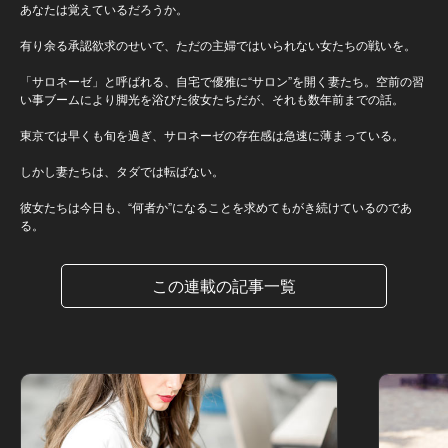
あなたは覚えているだろうか。
有り余る承認欲求のせいで、ただの主婦ではいられない女たちの戦いを。
「サロネーゼ」と呼ばれる、自宅で優雅に“サロン”を開く妻たち。空前の習
い事ブームにより脚光を浴びた彼女たちだが、それも数年前までの話。
東京では早くも旬を過ぎ、サロネーゼの存在感は急速に薄まっている。
しかし妻たちは、タダでは転ばない。
彼女たちは今日も、“何者か”になることを求めてもがき続けているのであ
る。
この連載の記事一覧