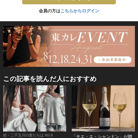
会員の方は
こちらからログイン
この記事を読んだ人におすすめ
続・二子玉川の妻たちは Vol.6
「モエ・エ・シャンドン」が贈