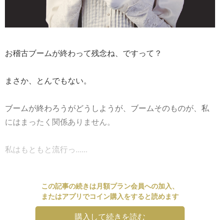
お稽古ブームが終わって残念ね、ですって？
まさか、とんでもない。
ブームが終わろうがどうしようが、ブームそのものが、私
にはまったく関係ありません。
私はもともと流行っ......
この記事の続きは月額プラン会員への加入、
またはアプリでコイン購入をすると読めます
購入して続きを読む