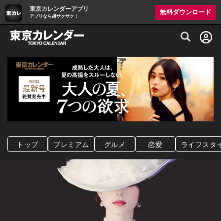
東京カレンダーアプリ
無料ダウンロード
アプリなら超サクサク！
グルメ情報・プレミアムレストラン予約サイト
トップ
プレミアム
グルメ
恋愛
ライフスタ