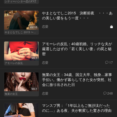
シティーハンター恋のXYZ
やまとなでしこ2015 決断前夜 ・・・あ
の美しい愛をもう一度・・・
恋愛
Vol.15
やまとなでしこ 2015 〜極上の結婚〜
アモーレの反乱：40歳初婚。リッチな夫が
厳選したはずの「若く美しい妻」の罠と秘
密
Vol.1
恋愛
17
アモーレの反乱
無業の女王：34歳、国立大卒、独身…家事
手伝い。働かず暮らしてきた女が突然、社
会に放り出された日
Vol.1
恋愛
248
無業の女王
マンスプ男：「1年以上もご無沙汰だった
のに…」ある夜、夫が豹変した驚きの理由