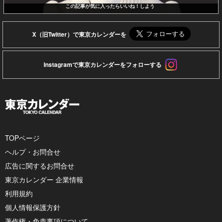
この記事が気に入ったらいいね！しよう
X（旧Twitter）で東京カレンダーを
Instagramで東京カレンダーをフォローする
TOPページ
ヘルプ・お問合せ
広告に関するお問合せ
東京カレンダー 企業情報
利用規約
個人情報保護方針
著作権・免責事項について