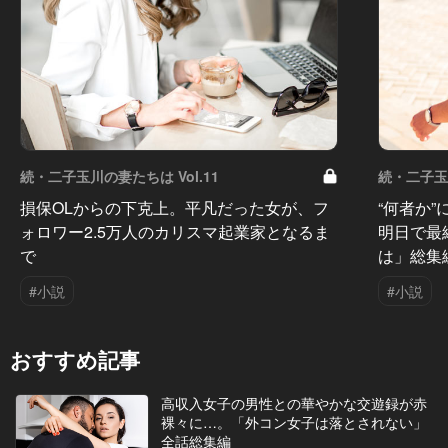
続・二子玉川の妻たちは Vol.11
続・二子玉川
損保OLからの下克上。平凡だった女が、フ
“何者か
ォロワー2.5万人のカリスマ起業家となるま
明日で最
で
は」総集
#小説
#小説
おすすめ記事
高収入女子の男性との華やかな交遊録が赤
裸々に…。「外コン女子は落とされない」
全話総集編