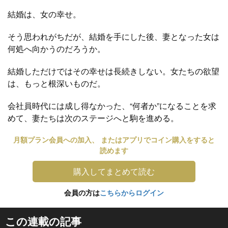
結婚は、女の幸せ。
そう思われがちだが、結婚を手にした後、妻となった女は
何処へ向かうのだろうか。
結婚しただけではその幸せは長続きしない。女たちの欲望
は、もっと根深いものだ。
会社員時代には成し得なかった、“何者か”になることを求
めて、妻たちは次のステージへと駒を進める。
月額プラン会員への加入、 またはアプリでコイン購入をすると
読めます
購入してまとめて読む
会員の方は
こちらからログイン
この連載の記事