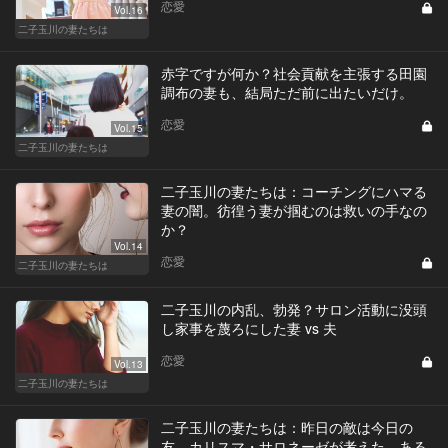
恋愛
Vol.16
二子玉川の妻たちは
赤字ですが何か？社会貢献を主張する田園
調布の妻も、結局ただ前に出たいだけ。
恋愛
Vol.15
二子玉川の妻たちは
二子玉川の妻たちは：コーチングにハマる
妻の闇。彷徨う妻が掴むのは救いの手なの
か？
Vol.14
恋愛
二子玉川の妻たちは
二子玉川の内乱、勃発？サロン活動に没頭
し家事を蔑ろにした妻 vs 夫
恋愛
Vol.13
二子玉川の妻たちは
二子玉川の妻たちは：昨日の敵は今日の
友。カリスマ・サロネーゼが考えた、ある