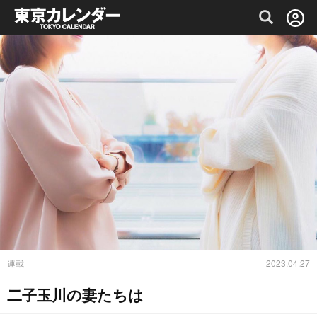
グルメ情報・プレミアムレストラン予約サイト
連載
2023.04.27
二子玉川の妻たちは