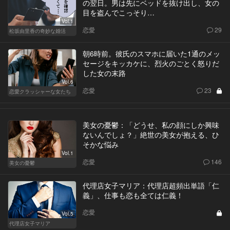
の翌日。男は先にベッドを抜け出し、女の
目を盗んでこっそり…
Vol.1
恋愛
29
松坂由里香の奇妙な婚活
朝6時前。彼氏のスマホに届いた1通のメッ
セージをキッカケに、烈火のごとく怒りだ
した女の末路
Vol.6
恋愛
23
恋愛クラッシャーな女たち
美女の憂鬱：「どうせ、私の顔にしか興味
ないんでしょ？」絶世の美女が抱える、ひ
そかな悩み
Vol.1
恋愛
146
美女の憂鬱
代理店女子マリア：代理店超頻出単語「仁
義」、仕事も恋も全ては仁義！
恋愛
Vol.5
代理店女子マリア