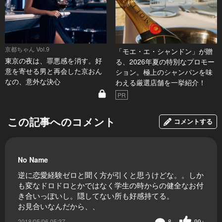
京都ちゃん Vol.9
「モエ・エ・シャンドン」が贈
東京の夜は、罪悪感を消す。好
る、2026年夏の特別なプロモー
意を寄せる男と再会した京おん
ション。極上のシャンパンを味
なの、意外な決心
わえる厳選店舗を一挙紹介！
PR
この記事へのコメント
コメントする
No Name
逆に恋愛経験ゼロと聞く方が引くと思うけどな。。しか
も変なドロドロとかではなく学生の時からの健全なお付
き合いっぽいし。隠してない所も好感持てる。
お見合いなんだから、、
2018/05/06 05:37
8
99+