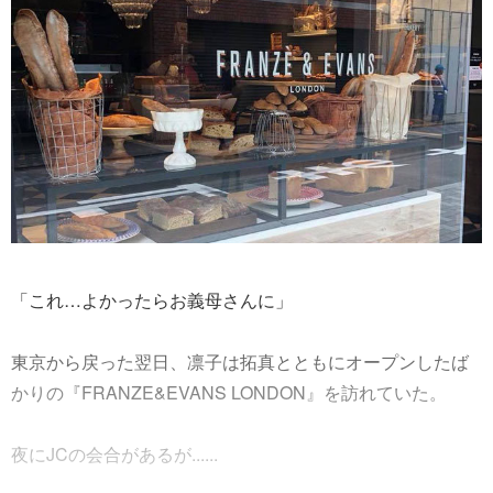
「これ…よかったらお義母さんに」
東京から戻った翌日、凛子は拓真とともにオープンしたば
かりの『FRANZE&EVANS LONDON』を訪れていた。
夜にJCの会合があるが......