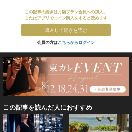
この記事の続きは月額プラン会員への加入、
またはアプリでコイン購入をすると読めます
購入して続きを読む
会員の方は
こちらからログイン
この記事を読んだ人におすすめ