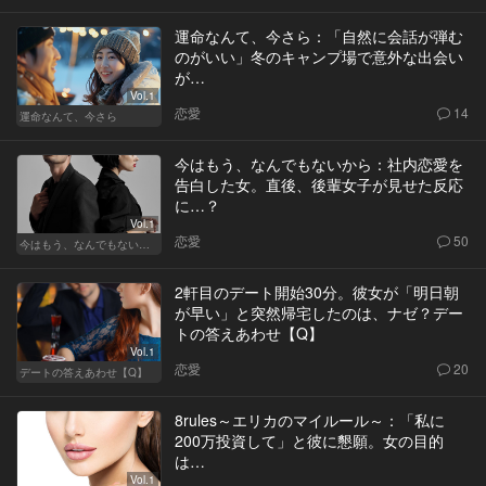
運命なんて、今さら：「自然に会話が弾む
のがいい」冬のキャンプ場で意外な出会い
が…
Vol.1
恋愛
14
運命なんて、今さら
今はもう、なんでもないから：社内恋愛を
告白した女。直後、後輩女子が見せた反応
に…？
Vol.1
恋愛
50
今はもう、なんでもないから
2軒目のデート開始30分。彼女が「明日朝
が早い」と突然帰宅したのは、ナゼ？デー
トの答えあわせ【Q】
Vol.1
恋愛
20
デートの答えあわせ【Q】
8rules～エリカのマイルール～：「私に
200万投資して」と彼に懇願。女の目的
は…
Vol.1