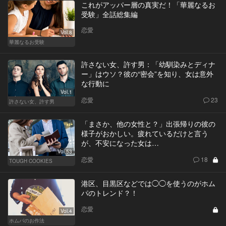
これがアッパー層の真実だ！「華麗なるお
受験」全話総集編
恋愛
Vol.8
華麗なるお受験
許さない女、許す男：「幼馴染みとディナ
ー」はウソ？彼の“密会”を知り、女は意外
な行動に
Vol.1
恋愛
23
許さない女、許す男
「まさか、他の女性と？」出張帰りの彼の
様子がおかしい。疲れているだけと言う
が、不安になった女は…
Vol.53
恋愛
18
TOUGH COOKIES
港区、目黒区などでは◯◯を使うのがホム
パのトレンド？！
恋愛
Vol.4
ホムパのお作法