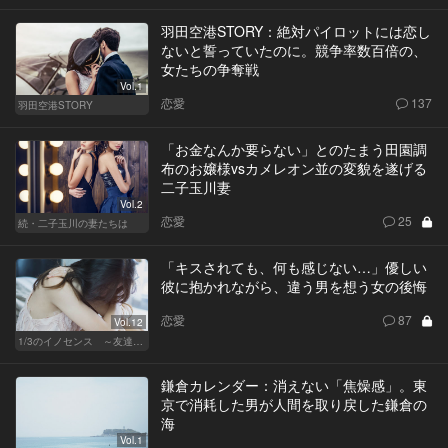
羽田空港STORY：絶対パイロットには恋し
ないと誓っていたのに。競争率数百倍の、
女たちの争奪戦
Vol.1
恋愛
137
羽田空港STORY
「お金なんか要らない」とのたまう田園調
布のお嬢様vsカメレオン並の変貌を遂げる
二子玉川妻
Vol.2
恋愛
25
続・二子玉川の妻たちは
「キスされても、何も感じない…」優しい
彼に抱かれながら、違う男を想う女の後悔
恋愛
87
Vol.12
1/3のイノセンス ～友達の恋人～
鎌倉カレンダー：消えない「焦燥感」。東
京で消耗した男が人間を取り戻した鎌倉の
海
Vol.1