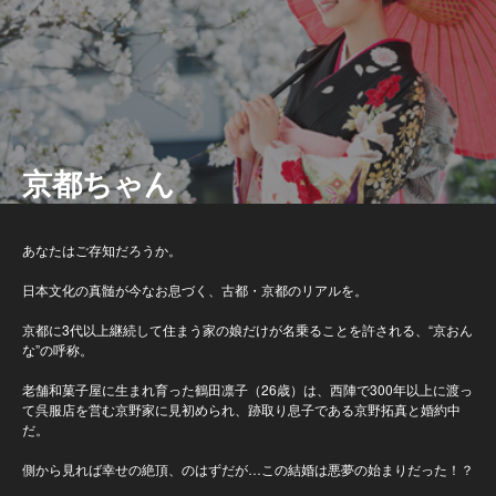
京都ちゃん
あなたはご存知だろうか。
日本文化の真髄が今なお息づく、古都・京都のリアルを。
京都に3代以上継続して住まう家の娘だけが名乗ることを許される、“京おん
な”の呼称。
老舗和菓子屋に生まれ育った鶴田凛子（26歳）は、西陣で300年以上に渡っ
て呉服店を営む京野家に見初められ、跡取り息子である京野拓真と婚約中
だ。
側から見れば幸せの絶頂、のはずだが…この結婚は悪夢の始まりだった！？