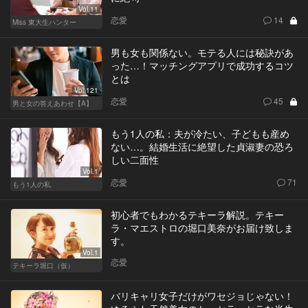
Vol.11
恋愛
14
Miss 東大生ハンター
男も女も関係ない。モテる人には秘訣があ
った…！マッチングアプリで成功するコツ
とは
Vol.121
恋愛
45
男と女の答えあわせ【A】
もう1人の私：夫が冷たい、子どもも産め
ない…。結婚生活に絶望した貞淑妻の恐ろ
しい二面性
Vol.1
恋愛
71
もう1人の私
初心者でもわかるテキーラ解説。テキー
ラ・マエストロの堀口美奈がお届け致しま
す。
Vol.1
恋愛
テキーラ堀口（仮）
バリキャリ女子だけがワセジョじゃない！