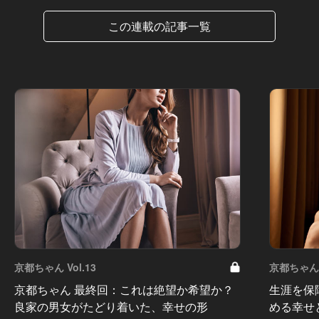
この連載の記事一覧
京都ちゃん Vol.13
京都ちゃん V
京都ちゃん 最終回：これは絶望か希望か？
生涯を保
良家の男女がたどり着いた、幸せの形
める幸せ