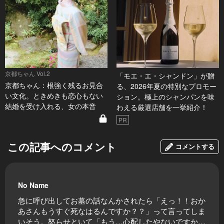
京都ちゃん Vol.2
「モエ・エ・シャンドン」が贈
京都ちゃん：根強く残るお見合
る、2026年夏の特別なプロモー
い文化。ときめきも恋心もない
ション。極上のシャンパンを味
結婚を受け入れる、女の本音
わえる厳選店舗を一挙紹介！
PR
この記事へのコメント
コメントする
No Name
急に呼び出してお墓の話なんかされたら「えっ！！おか
あさんもうすぐ死なはるんですか？？」って言ってしま
いそう。怒らせといて「もう…心配したやないですか…