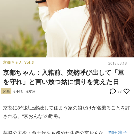
京都ちゃん Vol.3
2018.03.18
京都ちゃん：入籍前、突然呼び出して「墓
を守れ」と言い放つ姑に憤りを覚えた日
関西
#小説
#友達
93
京都に3代以上継続して住まう家の娘だけが名乗ることを許
される、“京おんな”の呼称。
葵祭の主役・斎王代をも務めた生粋の京おんな、
鶴田凛子