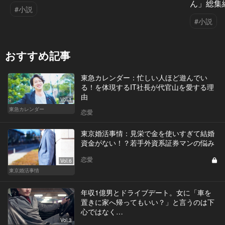
ん」総集
#小説
#小説
おすすめ記事
東急カレンダー：忙しい人ほど遊んでい
る！を体現するIT社長が代官山を愛する理
由
Vol.1
東急カレンダー
恋愛
東京婚活事情：見栄で金を使いすぎて結婚
資金がない！？若手外資系証券マンの悩み
恋愛
Vol.6
東京婚活事情
年収1億男とドライブデート。女に「車を
置きに家へ帰ってもいい？」と言うのは下
心ではなく…
Vol.3