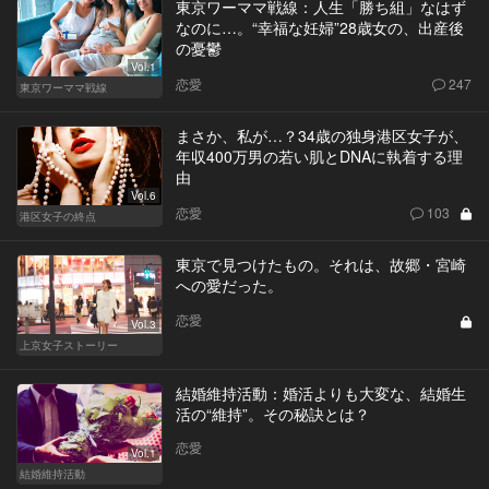
東京ワーママ戦線：人生「勝ち組」なはず
なのに…。“幸福な妊婦”28歳女の、出産後
の憂鬱
Vol.1
恋愛
247
東京ワーママ戦線
まさか、私が…？34歳の独身港区女子が、
年収400万男の若い肌とDNAに執着する理
由
Vol.6
恋愛
103
港区女子の終点
東京で見つけたもの。それは、故郷・宮崎
への愛だった。
恋愛
Vol.3
上京女子ストーリー
結婚維持活動：婚活よりも大変な、結婚生
活の“維持”。その秘訣とは？
恋愛
Vol.1
結婚維持活動