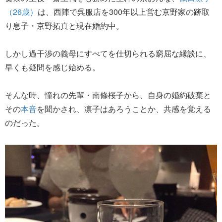
（26歳）
は、西陣で呉服店を300年以上営む京野家の跡取
り息子・京野拓真と現在婚約中。
しかし過干渉の義母にすべてを仕切られる窮屈な縁談に、
早くも疑問を感じ始める。
そんな時、憧れの先輩・南條桜子から、自身の婚約破棄と
その
本音
を聞かされ、凛子はあろうことか、共感を覚える
のだった。