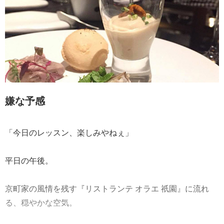
嫌な予感
「今日のレッスン、楽しみやねぇ」
平日の午後。
京町家の風情を残す『リストランテ オラエ 祇園』に流れ
る、穏やかな空気。