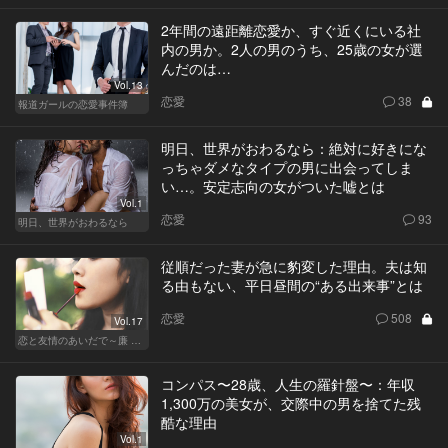
2年間の遠距離恋愛か、すぐ近くにいる社
内の男か。2人の男のうち、25歳の女が選
んだのは…
Vol.13
恋愛
38
報道ガールの恋愛事件簿
明日、世界がおわるなら：絶対に好きにな
っちゃダメなタイプの男に出会ってしま
い…。安定志向の女がついた嘘とは
Vol.1
恋愛
93
明日、世界がおわるなら
従順だった妻が急に豹変した理由。夫は知
る由もない、平日昼間の“ある出来事”とは
恋愛
508
Vol.17
恋と友情のあいだで～廉 Ver.～
コンパス〜28歳、人生の羅針盤〜：年収
1,300万の美女が、交際中の男を捨てた残
酷な理由
Vol.1