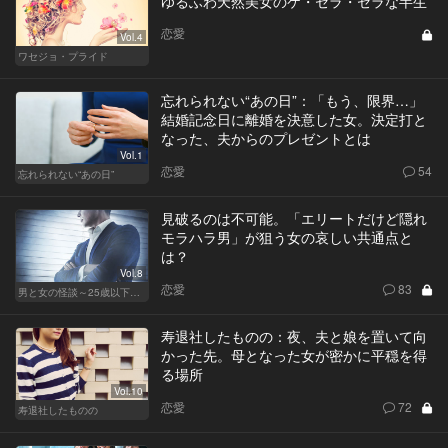
ゆるふわ天然美女のケ・セラ・セラな半生
恋愛
Vol.4
ワセジョ・プライド
忘れられない“あの日”：「もう、限界…」
結婚記念日に離婚を決意した女。決定打と
なった、夫からのプレゼントとは
Vol.1
恋愛
54
忘れられない“あの日”
見破るのは不可能。「エリートだけど隠れ
モラハラ男」が狙う女の哀しい共通点と
は？
Vol.8
恋愛
83
男と女の怪談～25歳以下閲覧禁止～
寿退社したものの：夜、夫と娘を置いて向
かった先。母となった女が密かに平穏を得
る場所
Vol.10
恋愛
72
寿退社したものの