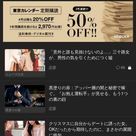
「意外と誰も見抜けないのよ…」三十路女
が、男性の気を引くためにつく嘘
恋愛
88
Vol.6
ニュースな女
黒塗りの扉：アッパー層の闇と秘密で稼
ぐ。『お抱え運転手』が見せる、もう1つ
の裏の顔
Vol.1
恋愛
黒塗りの扉
クリスマスに自分からデートに誘った女。
OKだったから期待したのに、まさかの展開
に絶句