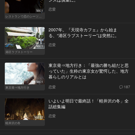
恋愛
Vol.1
レストランで恋のシーソーゲーム（WOMAN）
2007年。『天現寺カフェ』から始ま
る、“港区ラブストーリー”は突然に。
恋愛
Vol.1
港区ラブストーリー
東京発⇒地方行き：「最強の勝ち組だと思
っていた」生粋の東京女が驚愕した、地方
暮らしのリアルとは
Vol.1
恋愛
187
東京発⇒地方行き
いよいよ明日で最終話！「軽井沢の冬」全
話総集編
恋愛
Vol.12
軽井沢の冬