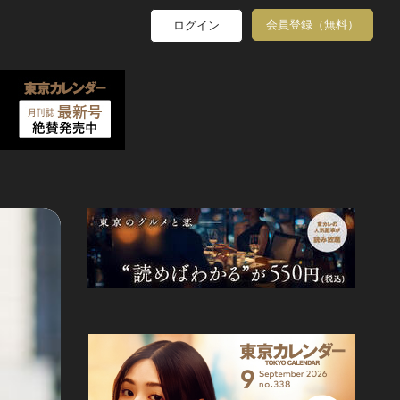
会員登録（無料）
ログイン