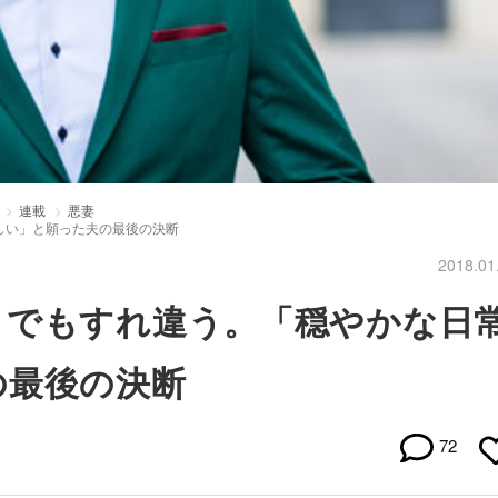
連載
悪妻
しい」と願った夫の最後の決断
2018.01
までもすれ違う。「穏やかな日
の最後の決断
72