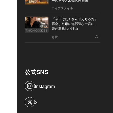
ーの不安と20歳の理想像
ライフスタイル
「今日はたくさん甘えちゃお」
再会した母の無邪気な一言に、
Vol.73
娘が激怒した理由
TOUGH COOKIES
恋愛
9
公式SNS
Instagram
X