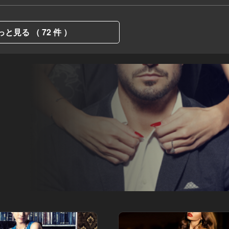
っと見る （ 72 件 ）