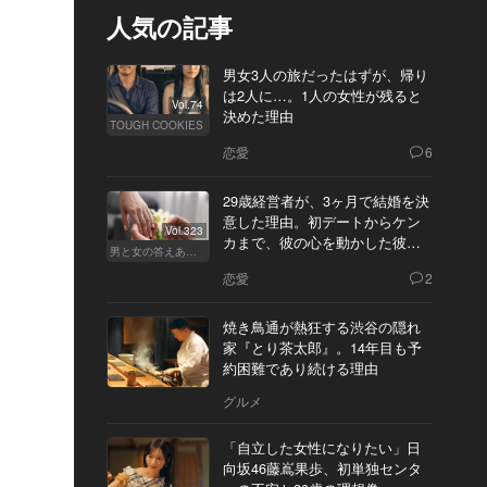
人気の記事
男女3人の旅だったはずが、帰り
は2人に…。1人の女性が残ると
Vol.74
決めた理由
TOUGH COOKIES
恋愛
6
29歳経営者が、3ヶ月で結婚を決
意した理由。初デートからケン
Vol.323
カまで、彼の心を動かした彼女
男と女の答えあわせ【Q】
の態度とは
恋愛
2
焼き鳥通が熱狂する渋谷の隠れ
家『とり茶太郎』。14年目も予
約困難であり続ける理由
グルメ
「自立した女性になりたい」日
向坂46藤嶌果歩、初単独センタ