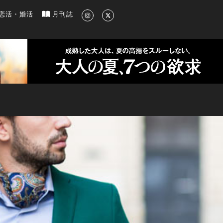
新のグルメ、洗練されたライフスタイル情報
恋活・婚活
月刊誌