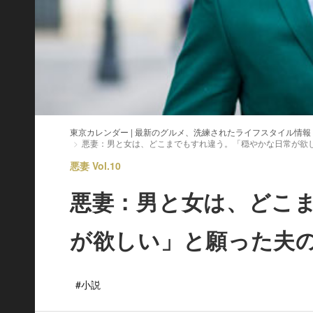
東京カレンダー | 最新のグルメ、洗練されたライフスタイル情報
悪妻：男と女は、どこまでもすれ違う。「穏やかな日常が欲
悪妻 Vol.10
悪妻：男と女は、どこ
が欲しい」と願った夫
#小説