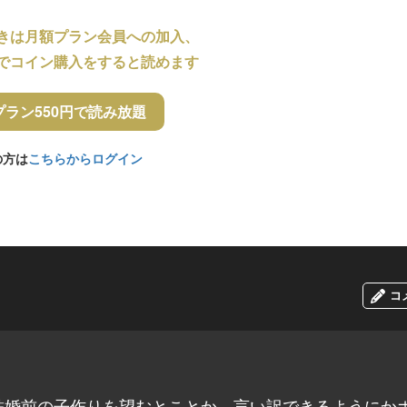
きは月額プラン会員への加入、
でコイン購入をすると読めます
プラン550円で読み放題
の方は
こちらからログイン
コ
結婚前の子作りを望むとことか、言い訳できるようにか