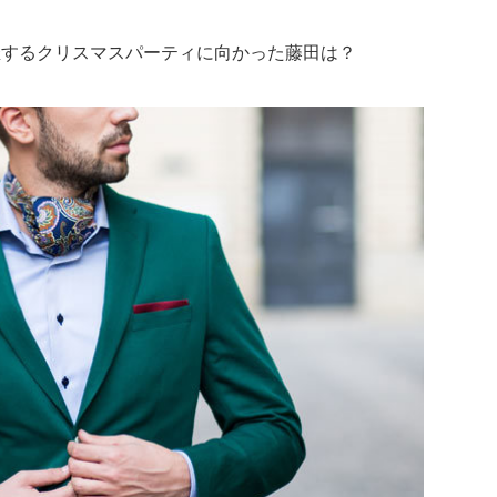
催するクリスマスパーティに向かった藤田は？