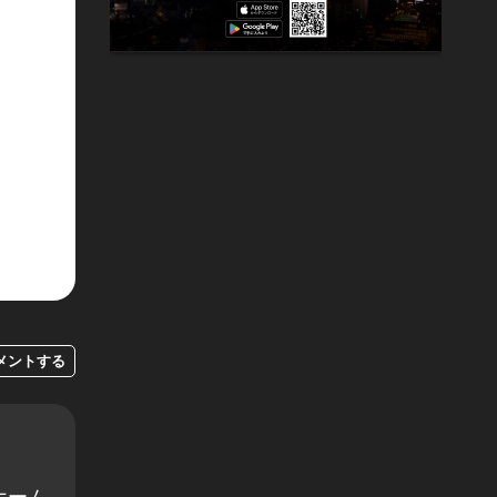
メントする
ホーム