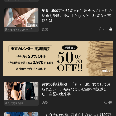
年収1,500万の35歳男が、出会って1ヶ月で
結婚を決断。決め手となった、34歳女の言
動とは
Vol.253
恋愛
43
男と女の答えあわせ【A】
男女の賞味期限：「もう一度、女として見
られたい…」裕福な妻が欲望を再認識し
た、白昼の出来事
Vol.1
恋愛
46
男女の賞味期限
「もう夫の要求に応えられない…」月20万