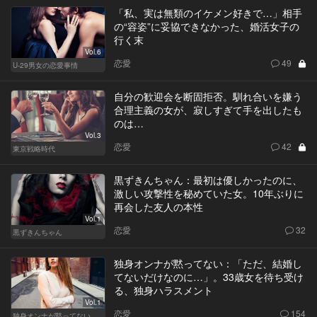
「私、実は無類のイケメン好きで…」相手
の“容姿”に妥協できなかった、婚活女子の
行く末
Vol.6
恋愛
49
U-29男女の恋愛事情
自分の歓迎会を断固拒否。馴れ合いを嫌う
合理主義の女が、寂しすぎて手を出したも
のは…
Vol.3
恋愛
42
東京戦略時代
黒ずきんちゃん：最初は優しかったのに、
激しい攻撃性を秘めていた女。10年ぶりに
再会した友人の本性
Vol.1
恋愛
32
黒ずきんちゃん
独身オンナが黙ってない：「ただ、結婚し
てないだけなのに…」。33歳女を待ち受け
る、独身ハラスメント
Vol.1
恋愛
154
独身オンナが黙ってない