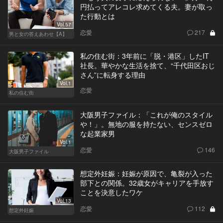
円払ってアレコレ求めてくる夫。妻が取っ
た行動とは
Vol.57
恋愛
217
男と女の答えあわせ【A】
私の住む街：3年前に「脱・港区」したIT
社長。華やかな生活を捨て、“千代田区おじ
さん”に転身する理由
Vol.1
恋愛
私の住む街
大阪男子ファイル：「これが俺のスタイル
や！」。無地の服を持たない、センスゼロ
な起業家男
Vol.1
恋愛
146
大阪男子ファイル
想定外妊娠：妊娠が原因で、亀裂が入った
部下との関係。32歳女がキャリアを手放す
ことを決意したワケ
Vol.13
恋愛
112
想定外妊娠