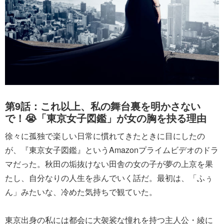
第9話：これ以上、私の舞台裏を明かさない
で！😭「東京女子図鑑」が女の胸を抉る理由
徐々に孤独で楽しい日常に慣れてきたときに目にしたの
が、『東京女子図鑑』というAmazonプライムビデオのドラ
マだった。秋田の垢抜けない田舎の女の子が夢の上京を果
たし、自分なりの人生を歩んでいく話だ。最初は、「ふぅ
ん」みたいな、冷めた気持ちで観ていた。
東京出身の私には都会に大袈裟な憧れを持つ主人公・綾に