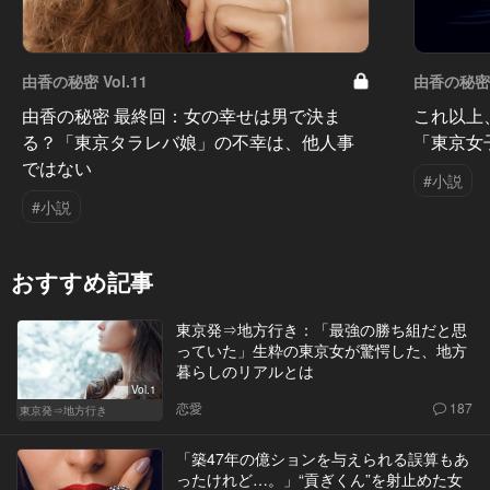
由香の秘密 Vol.11
由香の秘密 V
由香の秘密 最終回：女の幸せは男で決ま
これ以上
る？「東京タラレバ娘」の不幸は、他人事
「東京女
ではない
#小説
#小説
おすすめ記事
東京発⇒地方行き：「最強の勝ち組だと思
っていた」生粋の東京女が驚愕した、地方
暮らしのリアルとは
Vol.1
恋愛
187
東京発⇒地方行き
「築47年の億ションを与えられる誤算もあ
ったけれど…。」“貢ぎくん”を射止めた女