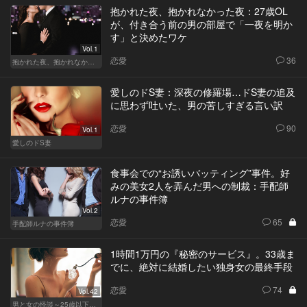
抱かれた夜、抱かれなかった夜：27歳OL
が、付き合う前の男の部屋で「一夜を明か
す」と決めたワケ
Vol.1
恋愛
36
抱かれた夜、抱かれなかった夜
愛しのドS妻：深夜の修羅場…ドS妻の追及
に思わず吐いた、男の苦しすぎる言い訳
恋愛
90
Vol.1
愛しのドS妻
食事会での“お誘いバッティング”事件。好
みの美女2人を弄んだ男への制裁：手配師
ルナの事件簿
Vol.2
恋愛
65
手配師ルナの事件簿
1時間1万円の『秘密のサービス』。33歳ま
でに、絶対に結婚したい独身女の最終手段
恋愛
74
Vol.42
男と女の怪談～25歳以下閲覧禁止～