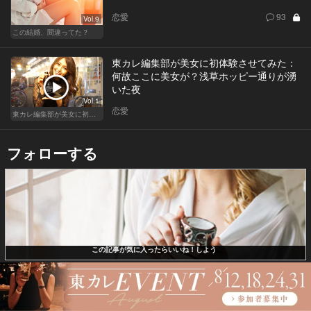
恋愛
93
Vol.9
この結婚、間違ってた？
東カレ編集部が美女に初体験させてみた：
何故ここに美女が？浅草ホッピー通りが湧
いた夜
Vol.1
恋愛
東カレ編集部が美女に初体験させてみた
フォローする
この記事が気に入ったらいいね！しよう
X（旧Twitter）で東京カレンダーを