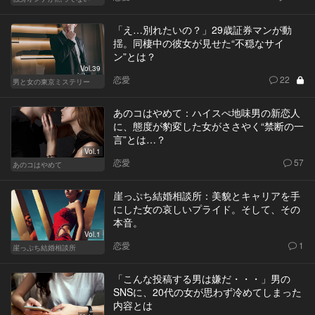
「え…別れたいの？」29歳証券マンが動
揺。同棲中の彼女が見せた“不穏なサイ
ン”とは？
Vol.39
恋愛
22
男と女の東京ミステリー
あのコはやめて：ハイスぺ地味男の新恋人
に、態度が豹変した女がささやく“禁断の一
言”とは…？
Vol.1
恋愛
57
あのコはやめて
崖っぷち結婚相談所：美貌とキャリアを手
にした女の哀しいプライド。そして、その
本音。
Vol.1
恋愛
1
崖っぷち結婚相談所
「こんな投稿する男は嫌だ・・・」男の
SNSに、20代の女が思わず冷めてしまった
内容とは