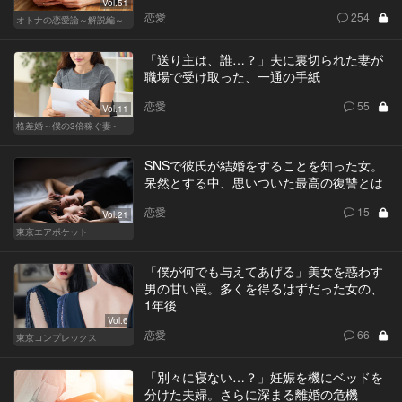
Vol.51
恋愛
254
オトナの恋愛論～解説編～
「送り主は、誰…？」夫に裏切られた妻が
職場で受け取った、一通の手紙
恋愛
55
Vol.11
格差婚～僕の3倍稼ぐ妻～
SNSで彼氏が結婚をすることを知った女。
呆然とする中、思いついた最高の復讐とは
恋愛
15
Vol.21
東京エアポケット
「僕が何でも与えてあげる」美女を惑わす
男の甘い罠。多くを得るはずだった女の、
1年後
Vol.6
恋愛
66
東京コンプレックス
「別々に寝ない…？」妊娠を機にベッドを
分けた夫婦。さらに深まる離婚の危機