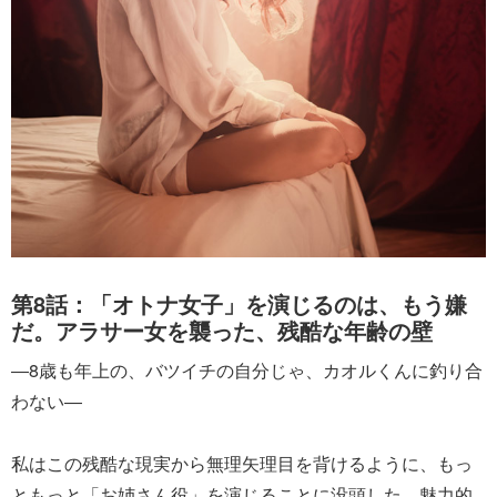
第8話：「オトナ女子」を演じるのは、もう嫌
だ。アラサー女を襲った、残酷な年齢の壁
―8歳も年上の、バツイチの自分じゃ、カオルくんに釣り合
わない―
私はこの残酷な現実から無理矢理目を背けるように、もっ
ともっと「お姉さん役」を演じることに没頭した。魅力的