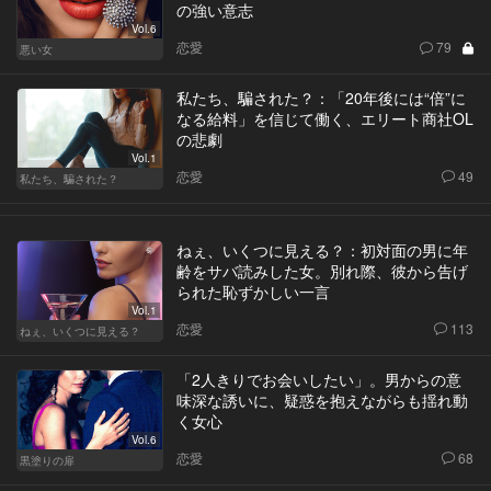
の強い意志
Vol.6
恋愛
79
悪い女
私たち、騙された？：「20年後には“倍”に
なる給料」を信じて働く、エリート商社OL
の悲劇
Vol.1
恋愛
49
私たち、騙された？
ねぇ、いくつに見える？：初対面の男に年
齢をサバ読みした女。別れ際、彼から告げ
られた恥ずかしい一言
Vol.1
恋愛
113
ねぇ、いくつに見える？
「2人きりでお会いしたい」。男からの意
味深な誘いに、疑惑を抱えながらも揺れ動
く女心
Vol.6
恋愛
68
黒塗りの扉