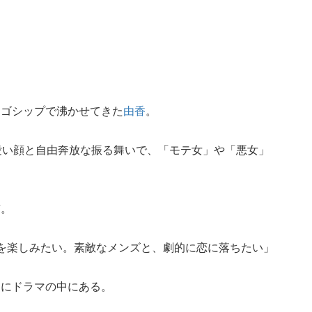
。
をゴシップで沸かせてきた
由香
。
愛い顔と自由奔放な振る舞いで、「モテ女」や「悪女」
前。
事を楽しみたい。素敵なメンズと、劇的に恋に落ちたい」
常にドラマの中にある。