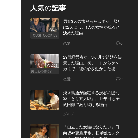
人気の記事
男女3人の旅だったはずが、帰り
は2人に…。1人の女性が残ると
Vol.74
決めた理由
TOUGH COOKIES
恋愛
6
29歳経営者が、3ヶ月で結婚を決
意した理由。初デートからケン
Vol.323
カまで、彼の心を動かした彼女
男と女の答えあわせ【Q】
の態度とは
恋愛
2
焼き鳥通が熱狂する渋谷の隠れ
家『とり茶太郎』。14年目も予
約困難であり続ける理由
グルメ
「自立した女性になりたい」日
向坂46藤嶌果歩、初単独センタ