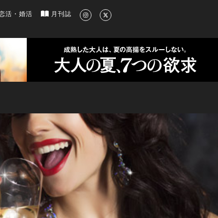
新のグルメ、洗練されたライフスタイル情報
恋活・婚活
月刊誌