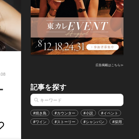
広告掲載はこちら≫
.08
記事を探す
ー
#焼き鳥
#カウンター
#小説
#イベント
#港区
#ワイン
#ストーリー
#シャンパン
#採用
#恋