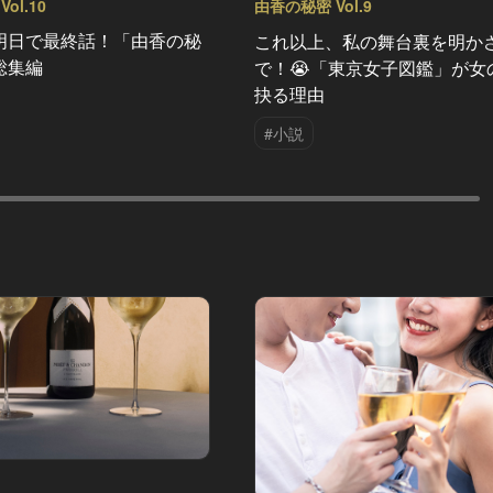
ol.10
由香の秘密 Vol.9
明日で最終話！「由香の秘
これ以上、私の舞台裏を明か
総集編
で！😭「東京女子図鑑」が女
抉る理由
#小説