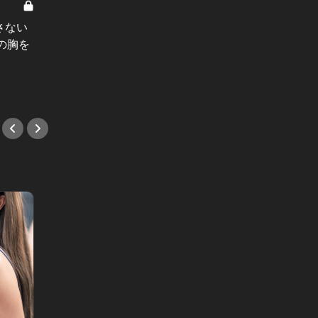
由香の秘密 Vol.8
由香の秘密
さない
「オトナ女子」を演じるのは、もう
年下の
の胸を
嫌だ。アラサー女を襲った、残酷な
快感。
年齢の壁
女なの
#小説
#小説