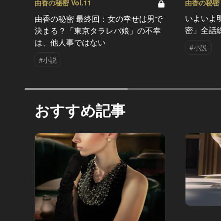
由香の秘密 V
由香の秘密 Vol.11
いよいよ
由香の秘密 最終回：女の幸せは男で
密」全話
決まる？「東京タラレバ娘」の不幸
は、他人事ではない
#小説
#小説
おすすめ記事