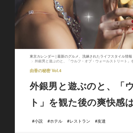
東京カレンダー | 最新のグルメ、洗練されたライフスタイル情報
外銀男と遊ぶのと、「ウルフ・オブ・ウォールストリート」
由香の秘密 Vol.4
外銀男と遊ぶのと、「
ト」を観た後の爽快感
#小説
#ホテル
#レストラン
#友達