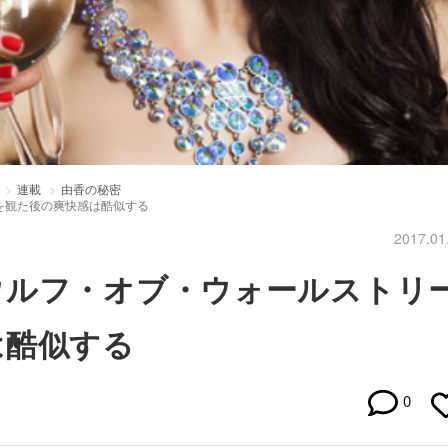
連載
由香の秘密
を観た後の爽快感は酷似する
2017.01
ウルフ・オブ・ウォールストリ
は酷似する
0