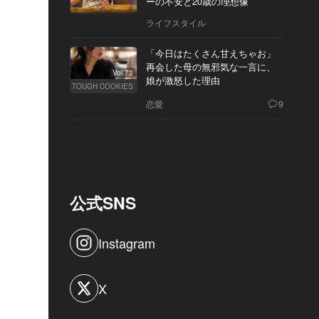
ーの不安と20歳の理想像
ライフスタイル
「今日はたくさん甘えちゃお」
再会した母の無邪気な一言に、
Vol.73
娘が激怒した理由
TOUGH COOKIES
恋愛
9
公式SNS
Instagram
X