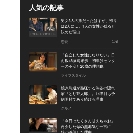
人気の記事
男女3人の旅だったはずが、帰り
は2人に…。1人の女性が残ると
Vol.74
決めた理由
TOUGH COOKIES
恋愛
6
「自立した女性になりたい」日
向坂46藤嶌果歩、初単独センタ
ーの不安と20歳の理想像
ライフスタイル
焼き鳥通が熱狂する渋谷の隠れ
家『とり茶太郎』。14年目も予
約困難であり続ける理由
グルメ
「今日はたくさん甘えちゃお」
再会した母の無邪気な一言に、
Vol.73
娘が激怒した理由