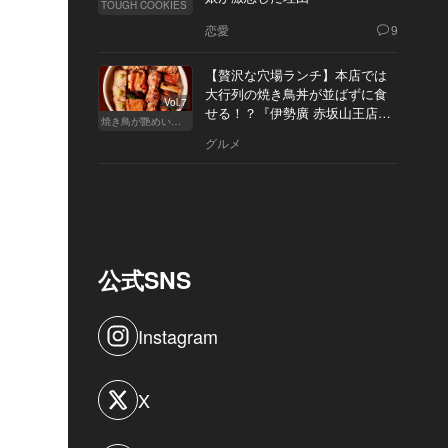
TOUGH COOKIES
恋愛
9
【贅沢な穴場ランチ】本店では
大行列の焼き鳥丼が並ばずに食
Vol.7
せる！？『伊勢廣 赤坂山王店』
焼き鳥が艶めいてきた
へ
グルメ
公式SNS
Instagram
X