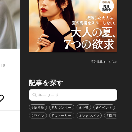
広告掲載はこちら≫
.18
記事を探す
#焼き鳥
#カウンター
#小説
#イベント
#港区
#ワイン
#ストーリー
#シャンパン
#採用
#恋