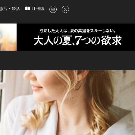
新のグルメ、洗練されたライフスタイル情報
恋活・婚活
月刊誌