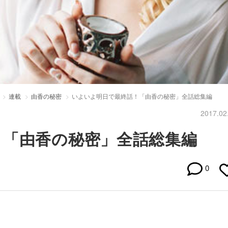
連載
由香の秘密
いよいよ明日で最終話！「由香の秘密」全話総集編
2017.02
！「由香の秘密」全話総集編
0