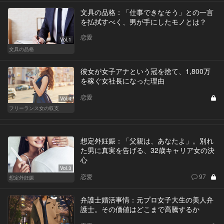
文具の品格：「仕事できなそう」との一言
を払拭すべく、男が手にしたモノとは？
恋愛
Vol.1
文具の品格
彼女が女子アナという冠を捨て、1,800万
を稼ぐ女社長になった理由
恋愛
Vol.4
フリーランス女の収支
想定外妊娠：「父親は、あなたよ」。別れ
た男に真実を告げる、32歳キャリア女の決
心
Vol.3
恋愛
97
想定外妊娠
弁護士婚活事情：元プロ女子大生の美人弁
護士。その価値はどこまで高騰するか