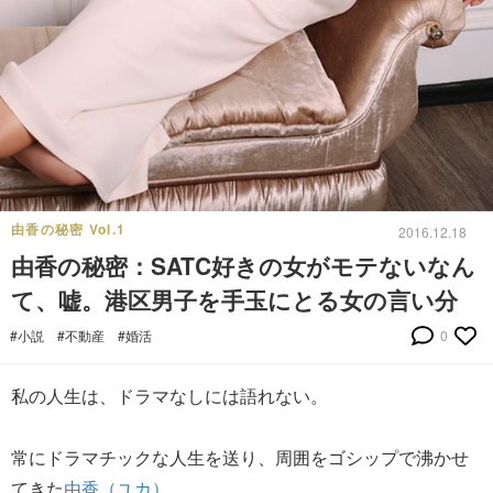
由香の秘密 Vol.1
2016.12.18
由香の秘密：SATC好きの女がモテないなん
て、嘘。港区男子を手玉にとる女の言い分
#小説
#不動産
#婚活
0
私の人生は、ドラマなしには語れない。
常にドラマチックな人生を送り、周囲をゴシップで沸かせ
てきた
由香（ユカ）
。