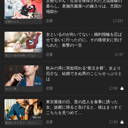
京都ちゃん：生涯を保障された上流階級の
暮らし。老舗呉服屋への嫁入りは、天国か
地獄か
Vol.1
恋愛
221
京都ちゃん
女といるのが向いてない：婚約指輪を忍ば
せて会いに行ったのに。その後彼女に告げ
られた、衝撃の一言
Vol.1
恋愛
57
女といるのが向いてない
飲みの席に突如現れる“夜泣き爺”。女より
厄介な、結婚できぬ男のこじらせっぷりと
は
Vol.8
恋愛
52
ネブミ男
東京最後の日、昔の恋人を食事に誘った
女。故郷に帰ると告げると、彼はまっすぐ
こちらを見つめて…
Vol.14
恋愛
20
東京レストラン・ストーリー