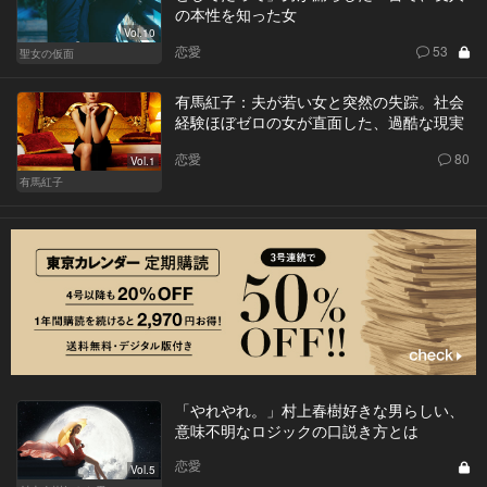
の本性を知った女
Vol.10
恋愛
53
聖女の仮面
有馬紅子：夫が若い女と突然の失踪。社会
経験ほぼゼロの女が直面した、過酷な現実
恋愛
80
Vol.1
有馬紅子
「やれやれ。」村上春樹好きな男らしい、
意味不明なロジックの口説き方とは
恋愛
Vol.5