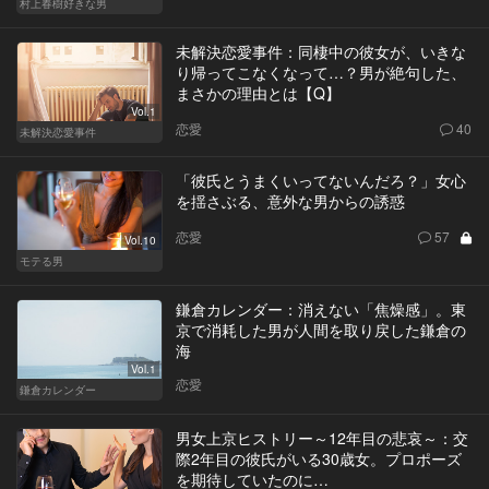
村上春樹好きな男
未解決恋愛事件：同棲中の彼女が、いきな
り帰ってこなくなって…？男が絶句した、
まさかの理由とは【Q】
Vol.1
恋愛
40
未解決恋愛事件
「彼氏とうまくいってないんだろ？」女心
を揺さぶる、意外な男からの誘惑
恋愛
57
Vol.10
モテる男
鎌倉カレンダー：消えない「焦燥感」。東
京で消耗した男が人間を取り戻した鎌倉の
海
Vol.1
恋愛
鎌倉カレンダー
男女上京ヒストリー～12年目の悲哀～：交
際2年目の彼氏がいる30歳女。プロポーズ
を期待していたのに…