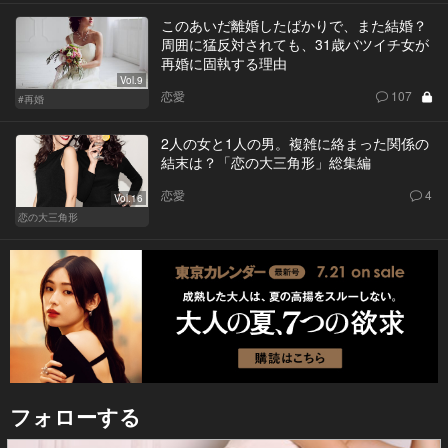
このあいだ離婚したばかりで、また結婚？
周囲に猛反対されても、31歳バツイチ女が
再婚に固執する理由
Vol.9
恋愛
107
#再婚
2人の女と1人の男。複雑に絡まった関係の
結末は？「恋の大三角形」総集編
恋愛
4
Vol.16
恋の大三角形
フォローする