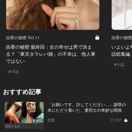
由香の秘密 Vol.11
由香の秘密 V
由香の秘密 最終回：女の幸せは男で決ま
いよいよ
る？「東京タラレバ娘」の不幸は、他人事
話総集編
ではない
#小説
#小説
おすすめ記事
「お願いです、許してください…」謝罪の
末にたどり着いた、妻同士の奇妙な関係
恋愛
157
Vol.8
家族ぐるみ