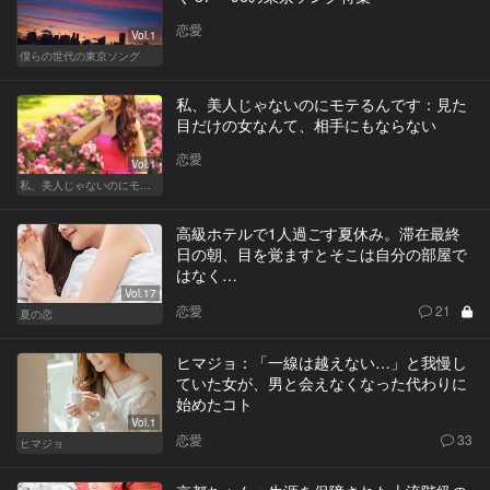
恋愛
Vol.1
僕らの世代の東京ソング
私、美人じゃないのにモテるんです：見た
目だけの女なんて、相手にもならない
恋愛
Vol.1
私、美人じゃないのにモテるんです。
高級ホテルで1人過ごす夏休み。滞在最終
日の朝、目を覚ますとそこは自分の部屋で
はなく…
Vol.17
恋愛
21
夏の恋
ヒマジョ：「一線は越えない…」と我慢し
ていた女が、男と会えなくなった代わりに
始めたコト
Vol.1
恋愛
33
ヒマジョ