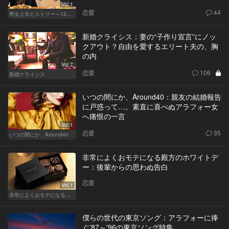
Vol.1
恋愛
44
男女上京ヒストリー～12年目の悲哀～
新婚クライシス：妻の“子作り宣言”にノッ
クアウト？自由を愛するエリート夫の、胸
の内
Vol.7
恋愛
106
新婚クライシス
いつの間にか、Around40：親友の結婚報告
に戸惑って…。素直に喜べぬアラフォー女
へ痛恨の一言
Vol.1
恋愛
35
いつの間にか、Around40
非常によくおモテになる殿方のホワイトデ
ー：後輩からの思わぬ告白
恋愛
Vol.1
非常によくおモテになる殿方のホワイトデー
僕らの世代の東京ソング：アラフォーに捧
ぐ'87～'96の東京ソング特集