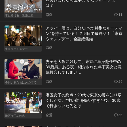
は？
Vol.1
恋愛
11
妻に捧げる、出張土産
アッパー層は、自分だけの”特別なルーティ
ン”を持っている！？明日で最終話！「東京
ウェンズデー」全話総集編
Vol.12
恋愛
東京ウェンズデー
妻子を大阪に残して、東京に単身赴任中の
39歳男。ある夜、紹介された年下美女と意
気投合してしまい…
Vol.5
恋愛
29
今日、私たちはあの街で
港区女子の終点：20代で東京の贅を知り尽
くした女。“甘い蜜”を吸いすぎた後、30歳
で行きついた先とは
Vol.1
恋愛
56
港区女子の終点