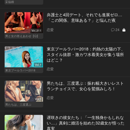
妥協婚
弁護士と4回デート、それでも進展ゼロ…
「この関係、意味ある？」と悩んだ夜
恋愛
24
Vol.311
男と女の答えあわせ【Q】
東京プールラバー2018：灼熱の太陽の下、
スタイル抜群・激カワ水着美女が集う場所
はどこ？
Vol.1
恋愛
東京プールラバー2018
男たちは、三度選ぶ：振れ幅大きいレスト
ランチョイスで、女心を鷲掴みしろ！
恋愛
Vol.1
男たちは、三度選ぶ
遅咲きの彼女たち：「一生独身かもしれな
い…」真剣に婚活を始めた32歳女が悟った
真実