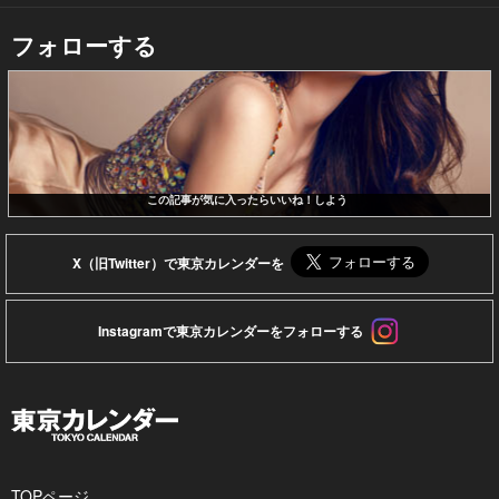
フォローする
この記事が気に入ったらいいね！しよう
X（旧Twitter）で東京カレンダーを
Instagramで東京カレンダーをフォローする
TOPページ