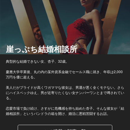
崖っぷち結婚相談所
典型的な結婚できない女、杏子、32歳。
慶應大学卒業後、丸の内の某外資系金融でセールス職に就き、年収は2,000
万円を優に超える。
美人だがプライドが高くワガママな彼女は、男運が悪く全くモテない。さら
にハイスペックゆえ、男が近寄りたくない女ナンバーワンとまで噂されてい
る。
恋愛市場で負け続け、さすがに危機感を持ち始めた杏子。そんな彼女が「結
婚相談所」というパンドラの箱を開け、婚活に悪戦苦闘するお話。