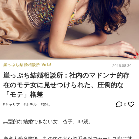
崖っぷち結婚相談所 Vol.5
2016.08.30
崖っぷち結婚相談所：社内のマドンナ的存
在のモテ女に見せつけられた、圧倒的な
「モテ」格差
#キャリア
#ホテル
#婚活
0
典型的な結婚できない女、杏子、32歳。
慶應大学卒業後、丸の内の某外資系金融でセールス職に就