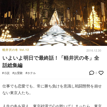
軽井沢の冬 Vol.12
2016.12.30
いよいよ明日で最終話！「軽井沢の冬」全
話総集編
#小説
#お受験
#ホテル
0
仕事でも恋愛でも、常に勝ち負けを意識し戦闘態勢を崩せ
ない東京人たち。
人生の冬を迎え、東京砂漠で心が乾いてしまったら、東京