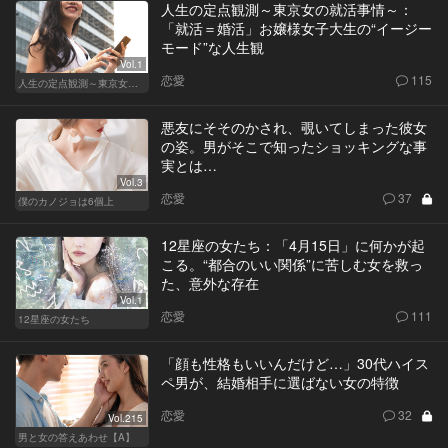
人生の定点観測～東京女の就活事情～：
「就活＝婚活」お嬢様女子大生の“イージー
モード”な人生観
Vol.1
恋愛
115
人生の定点観測～東京女の就活事情～
悪友にそそのかされ、覗いてしまった彼女
の姿。男がそこで知ったショッキングな事
実とは…
Vol.3
恋愛
37
僕のカノジョは6個上
12星座の女たち：「4月15日」に何かが起
こる。“都合のいい関係”に苦しむ女を救っ
た、意外な存在
Vol.1
恋愛
111
12星座の女たち
「顔も性格もいいんだけど…」30代ハイス
ペ男が、結婚相手に選ばない女の特徴
恋愛
32
Vol.215
男と女の答えあわせ【A】