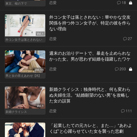
恋愛
18
東京、桜の下で
外コン女子は落とされない：華やかな交友
関係を持つ外コン女子が、特定の彼を作ら
ない理由
Vol.1
恋愛
27
外コン女子は落とされない
週末のお泊りデートで、暴走を止められな
かった女。男が思わず結婚を躊躇したワケ
恋愛
203
Vol.13
男と女の答えあわせ【A】
新婚クライシス：独身時代と、何も変わら
ぬ夫婦生活。“結婚願望のない男”を攻略し
た女の誤算
Vol.1
恋愛
111
新婚クライシス
「起業したての元カレと、また…」“あわよ
くば”と心躍らせていた女を襲った悲劇