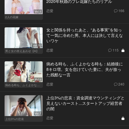
2020年秋婚のプレ花嫁たちのリアル
恋愛
166
Vol.1
2人の花嫁
女と関係を持ったあと、“ある事実”を知っ
て一気に冷めた男。本人には決して言えな
いワケ
Vol.70
恋愛
115
男と女の答えあわせ【A】
病める時も、ふくよかなる時も：結婚後に
8キロ増。女を怠けていた妻に、夫が放っ
た残酷な一言
Vol.1
恋愛
240
病める時も、ふくよかなる時も
上位3%の悲哀：資金調達マウンティングと
見えないカースト...スタートアップ経営者
の闇
Vol.7
恋愛
上位3%の悲哀