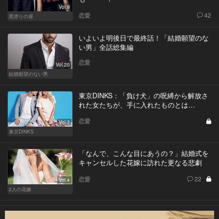
Vol.9
恋愛
42
黒塗りの扉
いよいよ明後日で最終話！「結婚願望のな
い男」全話総集編
恋愛
Vol.20
結婚願望のない男
東京DINKS：「負け犬」の呪縛から解放さ
れた女たちが、手に入れたものとは…
恋愛
Vol.7
東京DINKS
「なんで、こんな目にあうの？」結婚式を
キャンセルした花嫁に訪れた更なる悲劇
恋愛
22
Vol.4
2人の花嫁