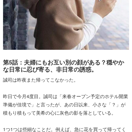
第5話：夫婦にもお互い別の顔がある？穏やか
な日常に忍び寄る、非日常の誘惑。
誠司は昨夜また帰ってこなかった。
昨日で今月4度目。誠司は「来春オープン予定のホテル開業
準備が佳境で」と言ったが、あの日以来、小さな「？」が
積もり積もって美希の心に灰色の影を落としている。
1つ1つは些細なことだ。例えば、急に花を買って帰ってく