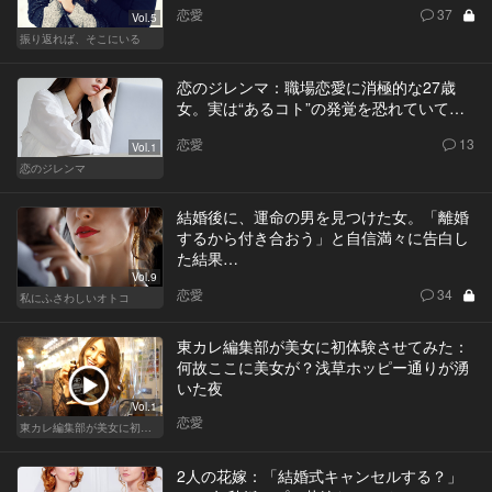
恋愛
37
Vol.5
振り返れば、そこにいる
恋のジレンマ：職場恋愛に消極的な27歳
女。実は“あるコト”の発覚を恐れていて…
恋愛
13
Vol.1
恋のジレンマ
結婚後に、運命の男を見つけた女。「離婚
するから付き合おう」と自信満々に告白し
た結果…
Vol.9
恋愛
34
私にふさわしいオトコ
東カレ編集部が美女に初体験させてみた：
何故ここに美女が？浅草ホッピー通りが湧
いた夜
Vol.1
恋愛
東カレ編集部が美女に初体験させてみた
2人の花嫁：「結婚式キャンセルする？」