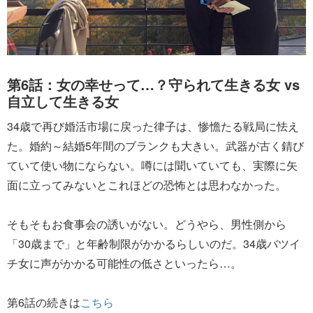
第6話：女の幸せって…？守られて生きる女 vs
自立して生きる女
34歳で再び婚活市場に戻った律子は、惨憺たる戦局に怯え
た。婚約～結婚5年間のブランクも大きい。武器が古く錆び
ていて使い物にならない。噂には聞いていても、実際に矢
面に立ってみないとこれほどの恐怖とは思わなかった。
そもそもお食事会の誘いがない。どうやら、男性側から
「30歳まで」と年齢制限がかかるらしいのだ。34歳バツイ
チ女に声がかかる可能性の低さといったら…。
第6話の続きは
こちら