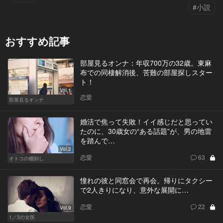
#小説
おすすめ記事
部屋見るオンナ：年収700万の32歳。東麻
布での同棲解消後、苦難の部屋探しスター
ト！
Vol.1
恋愛
部屋見るオンナ
婚活で焦って失敗！イイ感じだと思ってい
たのに、30歳女の“ある話題”が、男の地雷
を踏んで…
Vol.2
恋愛
63
オトコの棚卸し
憧れの彼と同窓会で再会。帰りにタクシー
で2人きりになり、意外な展開に…
恋愛
22
Vol.9
1／3の女医