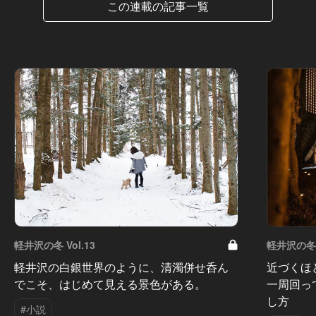
この連載の記事一覧
軽井沢の冬 Vol.13
軽井沢の冬 V
軽井沢の白銀世界のように、清濁併せ呑ん
近づくほ
でこそ、はじめて見える景色がある。
一周回っ
し方
#小説