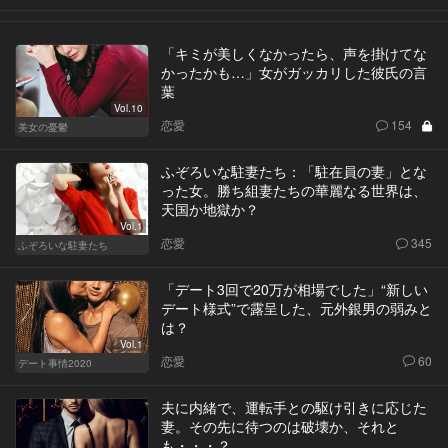
「キミが美しくなかったら、声を掛けてな
かったかも…」女がガッカリした彼氏の言
葉
Vol.10
恋愛
154
美女の憂鬱
ふぞろいな駐妻たち：「駐在員の妻」とな
った女。勝ち組妻たちの華麗なる世界は、
天国か地獄か？
Vol.1
恋愛
345
ふぞろいな駐妻たち
「デート3回で20万が相場でした」“新しい
デート様式”で露呈した、元外銀男の弱みと
は？
Vol.1
恋愛
60
デート事情2020
夫に内緒で、運転手との駆け引きに応じた
妻。その先に待つのは破壊か、それと
も・・・？