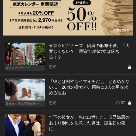
東京☆ビギナーズ：因縁の麻布十番。「大
変じゃない？」理論で8割の女は落ち
る！？
Vol.13
恋愛
東京☆ビギナーズ
「彼とは相性もイマイチだし、ときめかな
い…」26歳の美女が、同時に3人の男を求
める理由
Vol.2
恋愛
57
天秤女～恋は同時進行で～
年下の彼女が、先に出世した。自己嫌悪の
あまり別れを決意した男は、誕生日の夜
に…
Vol.4