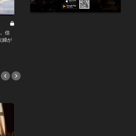
軽井沢の冬 Vol.9
軽井沢の冬
い。信
軽井沢の冬：逃げるは恥？田舎出身
軽井沢
夫婦が
の真面目ママ、お受験戦争で港区女
荘を」
子に完敗。
色とは
#小説
#小説