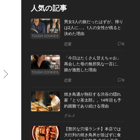
人気の記事
男女3人の旅だったはずが、帰り
は2人に…。1人の女性が残ると
Vol.74
決めた理由
TOUGH COOKIES
恋愛
6
「今日はたくさん甘えちゃお」
再会した母の無邪気な一言に、
Vol.73
娘が激怒した理由
すすむ
TOUGH COOKIES
恋愛
9
焼き鳥通が熱狂する渋谷の隠れ
家『とり茶太郎』。14年目も予
約困難であり続ける理由
グルメ
【贅沢な穴場ランチ】本店では
大行列の焼き鳥丼が並ばずに食