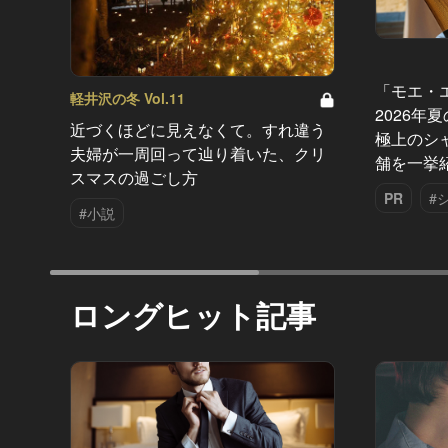
「モエ・
軽井沢の冬 Vol.11
2026年
近づくほどに見えなくて。すれ違う
極上のシ
夫婦が一周回って辿り着いた、クリ
舗を一挙
スマスの過ごし方
PR
#
#小説
ロングヒット記事