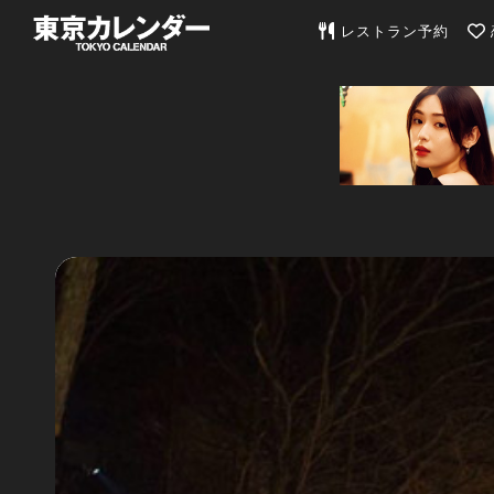
東京カレンダー | 最
レストラン予約