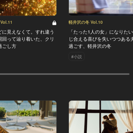
ol.11
軽井沢の冬 Vol.10
どに見えなくて。すれ違う
「たった1人の女」になりた
周回って辿り着いた、クリ
じ合える喜びを失いつつある
過ごし方
過ごす、軽井沢の冬
#小説