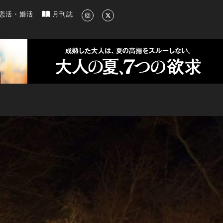
新のグルメ、洗練されたライフスタイル情報
恋活・婚活
月刊誌