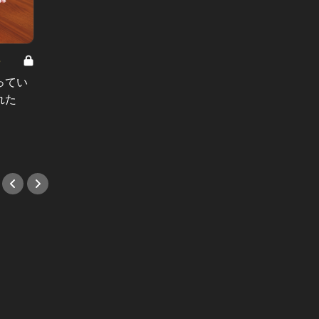
8
男と女の答えあわせ【A】 Vol.308
ってい
結婚願望ゼロだった27歳男性が、交
れた
際2年で突然プロポーズ。彼の心が
変わった“理由”とは
#小説