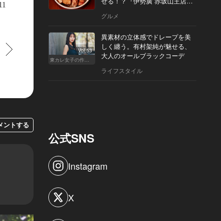
せる！？『伊勢廣 赤坂山王店』
11
へ
グルメ
異素材の立体感でドレープを美
しく纏う。有村架純が魅せる、
すすむ
Vol.53
大人のオールブラックコーデ
東カレ女子の作り方
ライフスタイル
メントする
公式SNS
Instagram
X