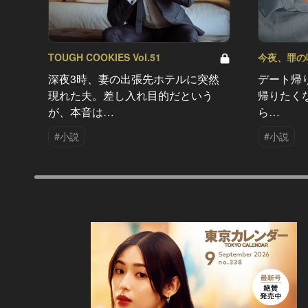
TOUGH COOKIES Vol.51
今夜、罪の味を
深夜3時、妻の出張先ホテルに突然
デート帰
現れた夫。差し入れ目的だという
帰りたく
が、本音は…
ら…
#小説
#小説