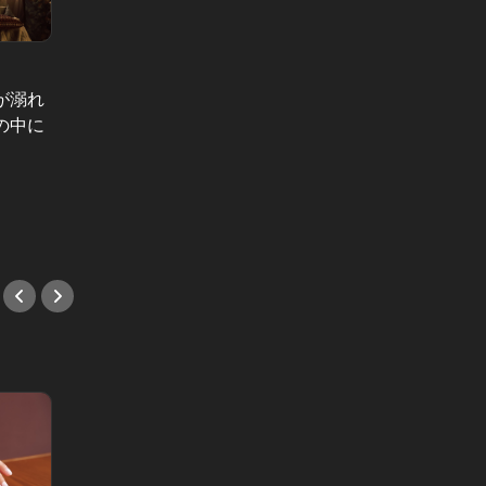
が溺れ
港区おじさ
東京イノセントワールド Vol.5
の中に
港区お
東京イノセントワールド：東京を背
子適性
に抱き合ったあの日。禁断の果実の
まる？
罠にハマる
#港区
#小説