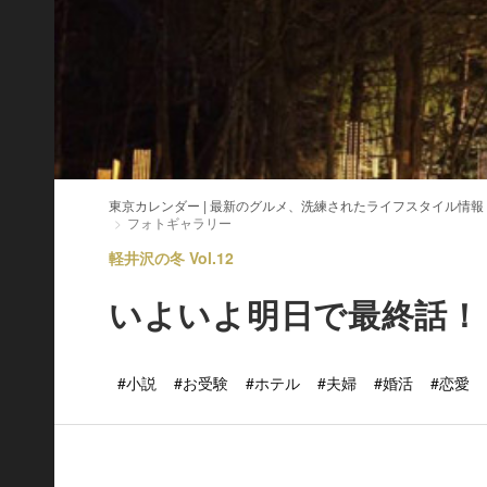
東京カレンダー | 最新のグルメ、洗練されたライフスタイル情報
フォトギャラリー
軽井沢の冬 Vol.12
いよいよ明日で最終話！
#小説
#お受験
#ホテル
#夫婦
#婚活
#恋愛