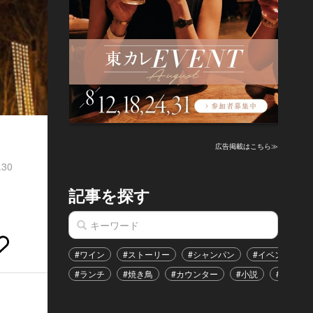
広告掲載はこちら≫
.30
記事を探す
#ワイン
#ストーリー
#シャンパン
#イベント
#ランチ
#焼き鳥
#カウンター
#小説
#恋愛