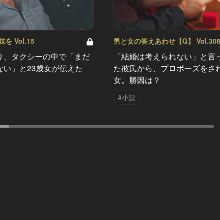
 Vol.15
男と女の答えあわせ【Q】 Vol.30
り、タクシーの中で「まだ
「結婚は考えられない」と言
ない」と23歳女が伝えた
た彼氏から、プロポーズをさ
女。勝因は？
#小説