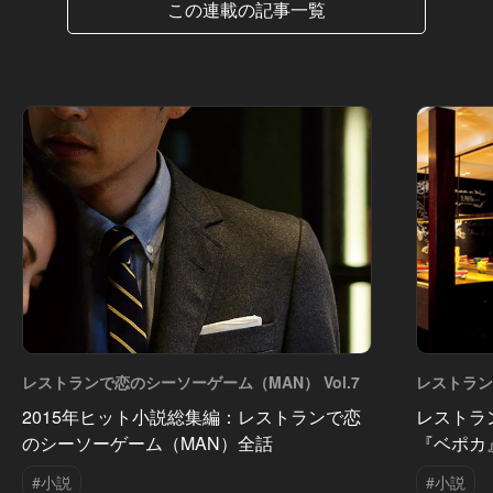
この連載の記事一覧
レストランで恋のシーソーゲーム（MAN） Vol.7
レストラン
Vol.6
2015年ヒット小説総集編：レストランで恋
レストラ
のシーソーゲーム（MAN）全話
『ベポカ
#小説
#小説