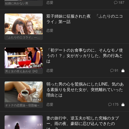
恋愛
187
結婚に向かない男
双子姉妹に征服された夜 「ふたりのニコ
ライ」第一話
恋愛
Vol.1
「ふたりのニコライ」―作家・柴崎竜人の恋愛ストーリー
「初デートのお食事なのに、そんなモノ使
うの！？」女がガッカリした、男の行為と
は
Vol.35
恋愛
91
男と女の答えあわせ【A】
弱った男の心を鷲掴みにしたLINE。気のあ
る素振りを見せた女が、突然離れていった
理由とは
Vol.42
恋愛
175
オトナの恋愛論～宿題編～
妻の旅行中、逆玉夫が犯した究極のタブ
ー。雨の夜、豪邸に忍び込んできたの
は…？