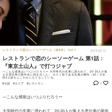
レストランで恋のシーソーゲーム（MAN） Vol.1
2015.02.12
レストランで恋のシーソーゲーム 第1話：
『東京土山人』で打つジャブ
—こんな感覚はいつぶりだろうー 大学時代の先輩に誘われて、20-30人が集
まる恵比寿の新年会に顔を出した。 ホスト役である先輩の柳内（32）が女
性3人組をにこやかにもてなしている。
#小説
#エリア
#レストラン
0
—こんな感覚はいつぶりだろうー
大学時代の先輩に誘われて、20-30人が集まる恵比寿の新年