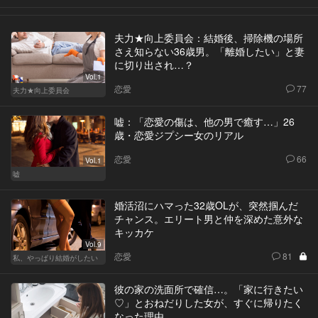
夫力★向上委員会：結婚後、掃除機の場所
さえ知らない36歳男。「離婚したい」と妻
に切り出され…？
Vol.1
恋愛
77
夫力★向上委員会
嘘：「恋愛の傷は、他の男で癒す…」26
歳・恋愛ジプシー女のリアル
恋愛
66
Vol.1
嘘
婚活沼にハマった32歳OLが、突然掴んだ
チャンス。エリート男と仲を深めた意外な
キッカケ
Vol.9
恋愛
81
私、やっぱり結婚がしたい
彼の家の洗面所で確信…。「家に行きたい
♡」とおねだりした女が、すぐに帰りたく
なった理由