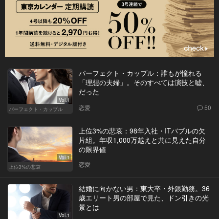
パーフェクト・カップル：誰もが憧れる
「理想の夫婦」。そのすべては演技と嘘、
だった
Vol.1
恋愛
50
パーフェクト・カップル
上位3%の悲哀：98年入社・ITバブルの欠
片組。年収1,000万越えと共に見えた自分
の限界値
Vol.1
恋愛
上位3%の悲哀
結婚に向かない男：東大卒・外銀勤務。36
歳エリート男の部屋で見た、ドン引きの光
景とは
Vol.1