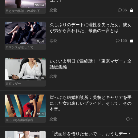
Vol.54
恋愛
36
男と女の怪談～25歳以下閲覧禁止～
久しぶりのデートに理性を失った女。彼女
が男から言われた、最低の一言とは
恋愛
155
Vol.4
ロマンスが恋しくて
いよいよ明日で最終話！「東京マザー」全
話総集編
恋愛
Vol.15
東京マザー
崖っぷち結婚相談所：美貌とキャリアを手
にした女の哀しいプライド。そして、その
本音。
Vol.1
恋愛
1
崖っぷち結婚相談所
「洗面所を借りたせいで…」おうちデート