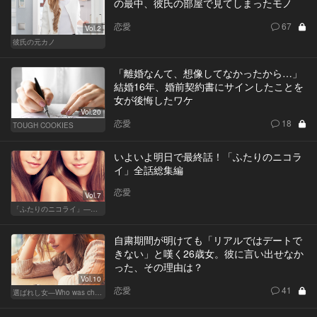
の最中、彼氏の部屋で見てしまったモノ
恋愛
67
Vol.2
彼氏の元カノ
「離婚なんて、想像してなかったから…」
結婚16年、婚前契約書にサインしたことを
女が後悔したワケ
Vol.20
恋愛
18
TOUGH COOKIES
いよいよ明日で最終話！「ふたりのニコラ
イ」全話総集編
恋愛
Vol.7
「ふたりのニコライ」―作家・柴崎竜人の恋愛ストーリー
自粛期間が明けても「リアルではデートで
きない」と嘆く26歳女。彼に言い出せなか
った、その理由は？
Vol.10
恋愛
41
選ばれし女―Who was chosen？―