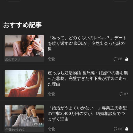
おすすめ記事
「私って、どのくらいのレベル？」デート
を繰り返す27歳OLが、突然出会った謎の
男
Vol.2
恋愛
26
恋のアプリ
崖っぷち妊活物語 番外編：妊娠中の妻を襲
った悲劇。完璧すぎた年下夫が浮気に走っ
た理由
恋愛
37
「婚活がうまくいかない…」専業主夫希望
の年収2,400万円の女が、結婚相談所でつ
まずく理由
Vol.11
恋愛
23
年収8ケタの女