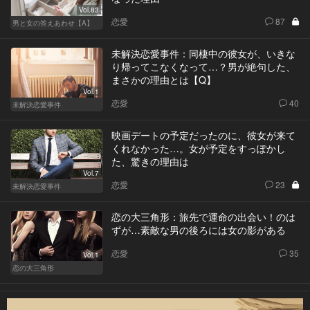
Vol.83
恋愛
87
男と女の答えあわせ【A】
未解決恋愛事件：同棲中の彼女が、いきな
り帰ってこなくなって…？男が絶句した、
まさかの理由とは【Q】
Vol.1
恋愛
40
未解決恋愛事件
映画デートの予定だったのに、彼女が来て
くれなかった…。女が予定をすっぽかし
た、驚きの理由は
Vol.7
恋愛
23
未解決恋愛事件
恋の大三角形：旅先で運命の出会い！のは
ずが…素敵な男の後ろには女の影がある
恋愛
35
Vol.1
恋の大三角形