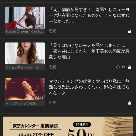
「え、物価が高すぎ！」寿退社しニューヨ
ーク駐在妻になったものの、こんなはずじ
ゃなかった…
Vol.6
恋愛
Beef or Chicken～空の上の恋愛模様～
「見てはいけないモノを見てしまった…」
一夜を共にしてから、年下美女の態度が急
変した理由
Vol.95
恋愛
99
男と女の答えあわせ【A】
マウンティングの虚像：やっぱり私に、無
難な彼氏はふさわしくない。野心を捨てら
れない女
Vol.16
恋愛
マウンティングの虚像