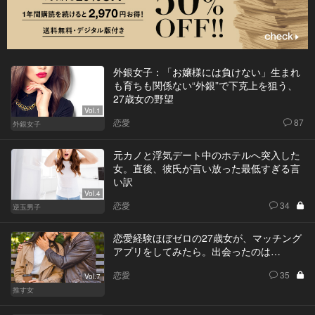
外銀女子：「お嬢様には負けない」生まれ
も育ちも関係ない“外銀”で下克上を狙う、
27歳女の野望
Vol.1
恋愛
87
外銀女子
元カノと浮気デート中のホテルへ突入した
女。直後、彼氏が言い放った最低すぎる言
い訳
Vol.4
恋愛
34
逆玉男子
恋愛経験ほぼゼロの27歳女が、マッチング
アプリをしてみたら。出会ったのは…
恋愛
35
Vol.7
推す女