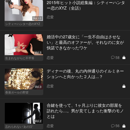
2015年ヒット小説総集編：シティーハンタ
ー恋のXYZ（全話）
恋愛
Vol.11
シティーハンター恋のXYZ
婚活中の27歳女に「一生不自由はさせな
い」と最高のオファーが。それなのに女が
快諾できなかったワケ
Vol.5
恋愛
58
生まれながらに不平等
ディナーの後、丸の内仲通りのイルミネー
ションへと向かった２人は...？
恋愛
Vol.3
香港ガールの野望
合鍵を使って、1ヶ月ぶりに彼女の部屋を
訪れたら…。男が見てしまった衝撃のモノ
とは
Vol.2
恋愛
56
忘れられない“あの日”