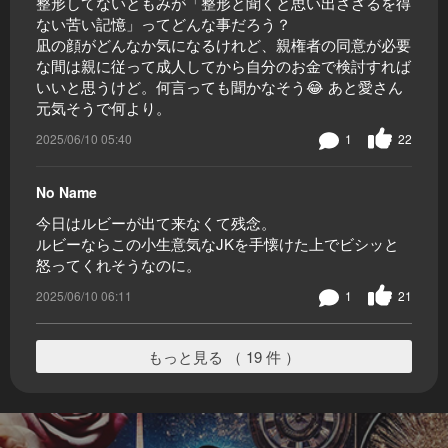
整形してないともみが「整形と聞くと思い出さざるを得
ない苦い記憶」ってどんな事だろう？
凪の顔がどんなか気になるけれど、親権者の同意が必要
な間は親に従って成人してから自分のお金で検討すれば
いいと思うけど。何言っても聞かなそう😂 あと愛さん
元気そうで何より。
2025/06/10 05:40
1
22
No Name
今日はルビーが出て来なくて残念。
ルビーならこの小生意気なJKを手懐けた上でビシッと
怒ってくれそうなのに。
2025/06/10 06:11
1
21
もっと見る （ 19 件 ）