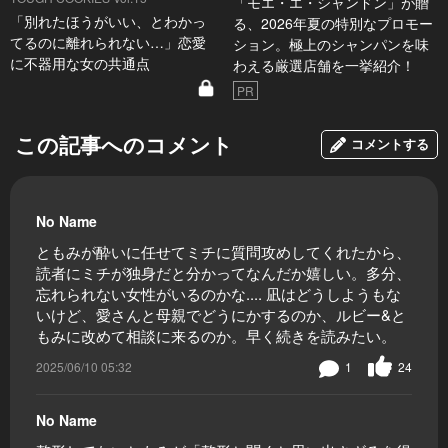
「モエ・エ・シャンドン」が贈
「別れたほうがいい、とわかっ
る、2026年夏の特別なプロモー
てるのに離れられない…」恋愛
ション。極上のシャンパンを味
に不器用な女の共通点
わえる厳選店舗を一挙紹介！
PR
この記事へのコメント
コメントする
No Name
ともみが酔いに任せてミチに質問攻めしてくれたから、
読者にミチが独身だと分かってなんだか嬉しい。多分、
忘れられない女性がいるのかな.... 凪はどうしようもな
いけど、愛さんと母親でどうにかするのか、ルビー&と
もみに改めて相談に来るのか。早く続きを読みたい。
2025/06/10 05:32
1
24
No Name