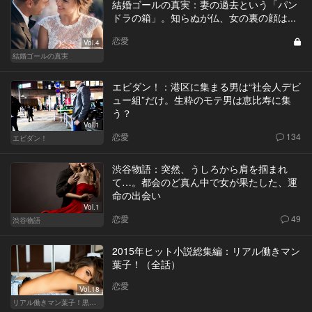
結婚ゴールの真実：妻の過去という「パン
ドラの箱」。知らぬが仏、女の裏の顔は...
恋愛
Vol.4
結婚ゴールの真実
エビダン！：港区に集まる男は“社会人デビ
ュー組”だけ。生粋のモテ男は恵比寿に集
う？
Vol.1
恋愛
134
エビダン！
渋谷物語：突然、うしろから肩を掴まれ
て…。都会のど真ん中で女が果たした、運
命の出会い
Vol.1
恋愛
49
渋谷物語
2015年ヒット小説総集編：リアル働きマン
葉子！（全話）
恋愛
Vol.18
リアル働きマン葉子！黒革の編集手帳 written by 内埜さくら