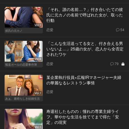
「それ、誰の名前…？」付き合いたての彼
氏に元カノの名前で呼ばれた女が、取った
行動
Vol.1
恋愛
54
彼氏の元カノ
「こんな生活送ってる女と、付き合える男
いないよ…」25歳の女が、恋人から全否定
されたワケ
Vol.6
恋愛
79
報道ガールの恋愛事件簿
某企業執行役員×広報IRマネージャー夫婦
の華麗なるレストラン事情
恋愛
Vol.1
あぁ、素晴らしき結婚生活
寿退社したものの：憧れの専業主婦ライ
フ。華やかな生活を捨ててまで得た「安
定」の現実
Vol.1