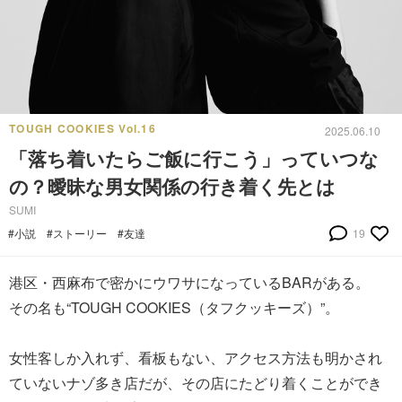
TOUGH COOKIES Vol.16
2025.06.10
「落ち着いたらご飯に行こう」っていつな
の？曖昧な男女関係の行き着く先とは
SUMI
#小説
#ストーリー
#友達
19
港区・西麻布で密かにウワサになっているBARがある。
その名も“TOUGH COOKIES（タフクッキーズ）”。
女性客しか入れず、看板もない、アクセス方法も明かされ
ていないナゾ多き店だが、その店にたどり着くことができ