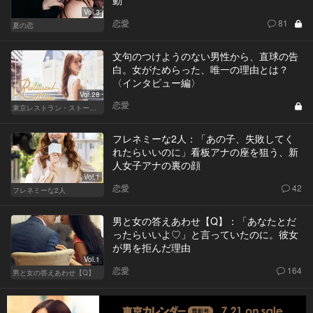
Vol.3
恋愛
81
夏の恋
文句のつけようのない男性から、直球の告
白。女がためらった、唯一の理由とは？
〈インタビュー編〉
Vol.28
恋愛
東京レストラン・ストーリー
フレネミーな2人：「あの子、失敗してく
れたらいいのに」看板アナの座を狙う、新
人女子アナの裏の顔
Vol.1
恋愛
42
フレネミーな2人
男と女の答えあわせ【Q】：「あなたとだ
ったらいいよ♡」と言っていたのに。彼女
が男を拒んだ理由
Vol.1
恋愛
164
男と女の答えあわせ【Q】