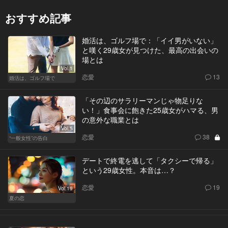
おすすめ記事
婚活は、ゴルフ場で：「イイ男がいない」
と嘆く29歳女が見つけた、最高の出会いの
場とは
Vol.1
恋愛
13
婚活は、ゴルフ場で
「その辺のサラリーマンじゃ物足りな
い！」食事会に飽きた25歳女がハマる、男
の意外な職業とは
Vol.5
恋愛
38
“一般女性”の告白
デートで終電を逃して「タクシーで帰る」
という29歳女性。本音は…？
恋愛
19
Vol.19
夏の恋