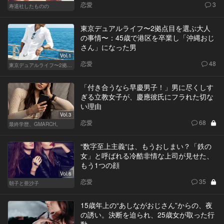
恋愛
3
寿退社したものの
東京デュアルライフ〜2拠点目を選ぶ大人
の事情〜：45歳で港区を卒業し「沖縄おじ
さん」になった男
Vol.1
恋愛
48
東京デュアルライフ〜2拠点目を選ぶ大人の事情〜
「付き合うなら早慶男子！」男に尽くしす
ぎる立教女子が、慶應彼氏にフラれた切な
い理由
Vol.3
恋愛
68
最終学歴、GMARCH。
“数字至上主義“は、もうおしまい？「鉄の
女」と呼ばれる冷酷非情な上司が見せた、
もう1つの顔
Vol.6
恋愛
35
朝子と亜沙子
15歳年上の“あしながおじさん”からの、夜
の誘い。決断を迫られ、25歳女が取った行
動