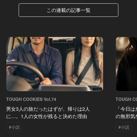
この連載の記事一覧
TOUGH COOKIES Vol.74
TOUGH CO
男女3人の旅だったはずが、帰りは2人
「今日は
に…。1人の女性が残ると決めた理由
の無邪気
#小説
#小説