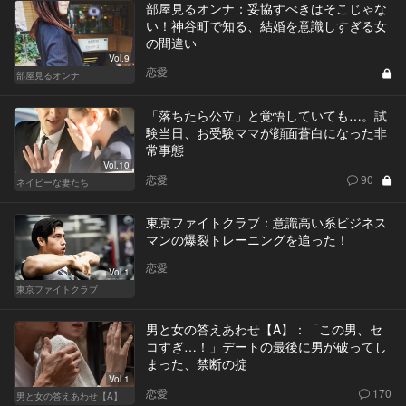
部屋見るオンナ：妥協すべきはそこじゃな
い！神谷町で知る、結婚を意識しすぎる女
の間違い
Vol.9
恋愛
部屋見るオンナ
「落ちたら公立」と覚悟していても…。試
験当日、お受験ママが顔面蒼白になった非
常事態
Vol.10
恋愛
90
ネイビーな妻たち
東京ファイトクラブ：意識高い系ビジネス
マンの爆裂トレーニングを追った！
恋愛
Vol.1
東京ファイトクラブ
男と女の答えあわせ【A】：「この男、セ
コすぎ…！」デートの最後に男が破ってし
まった、禁断の掟
Vol.1
恋愛
170
男と女の答えあわせ【A】