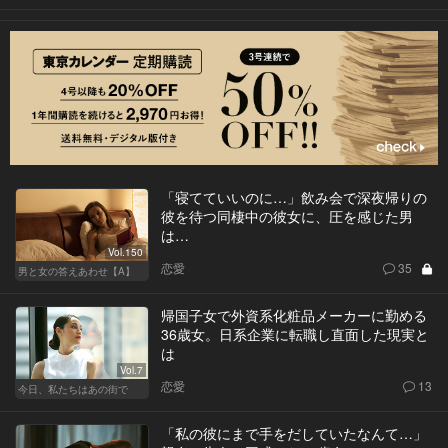
「寝てていいのに…」飲み会で深夜帰りの
彼を待つ同棲中の彼女に、圧を感じた男
は…
Vol.150
恋愛
35
男と女の答えあわせ【A】
帰国子女で外資系化粧品メーカーに勤める
36歳女。日系企業に転職し直面した現実と
は
Vol.7
恋愛
13
今日、私たちはあの街で
「私の彼にまで手をだしていたなんて…」