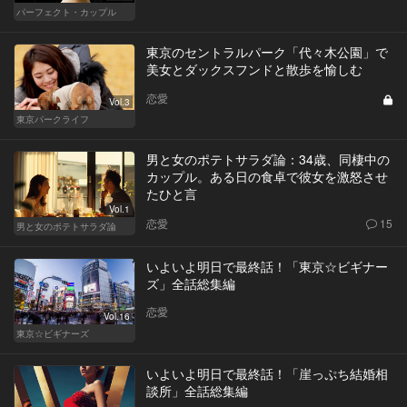
パーフェクト・カップル
東京のセントラルパーク「代々木公園」で
美女とダックスフンドと散歩を愉しむ
恋愛
Vol.3
東京パークライフ
男と女のポテトサラダ論：34歳、同棲中の
カップル。ある日の食卓で彼女を激怒させ
たひと言
Vol.1
恋愛
15
男と女のポテトサラダ論
いよいよ明日で最終話！「東京☆ビギナー
ズ」全話総集編
恋愛
Vol.16
東京☆ビギナーズ
いよいよ明日で最終話！「崖っぷち結婚相
談所」全話総集編