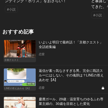
ンティング・ポリス」をおさらい！
と暴露し
てきた、
#小説
#小説
おすすめ記事
いよいよ明日で最終話！「京都クエスト」
全話総集編
恋愛
Vol.11
京都クエスト
返信が素っ気なさすぎる男。完全に既読ス
ルーにはしない、その魂胆は？LINEの答え
あわせ【A】
Vol.16
恋愛
LINEの答えあわせ【A】
慶應ガール、29歳：温室育ちのゆるふわ専
業主婦の、30歳を目前とした変化