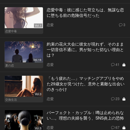
恋愛中毒：彼に感じた苛立ちは、無謀な恋
に堕ちる前の危険信号だった
恋愛
3
Vol.1
恋愛中毒
約束の花火大会に彼女が現れず、そのまま
一切音信不通に。男が知った切ない理由と
は？
Vol.16
恋愛
41
夏の恋
「もう疲れた…」マッチングアプリをやめ
た29歳女が見つけた、意外と素敵な出会い
のきっかけ
Vol.3
恋愛
23
交換生活
パーフェクト・カップル：噂は止められな
い…。理想の夫婦を襲う、SNS炎上の恐怖
恋愛
67
Vol.5