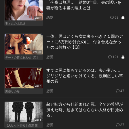
「今夜は無理…」結婚3年目、夫の誘いを
妻が断る本当の理由とは
恋愛
63
Vol.2
妻と女の境界線
一体、男はいくら女に奢るべき？１回のデ
ートに6万円かけたのに、付き合えなかっ
たのは何故か【Q】
Vol.26
恋愛
121
デートの答えあわせ【Q】
すでに罠に堕ちているのは、夫か妻か…。
ジリジリと追いかけてくる、規則正しい革
靴の音
Vol.7
恋愛
47
黒塗りの扉
敵と味方から仕組まれた罠。全ての希望が
潰えた時、起きてはならない人格が目覚め
る。
Vol.4
恋愛
87
【大ヒット御礼】煮沸 第二章