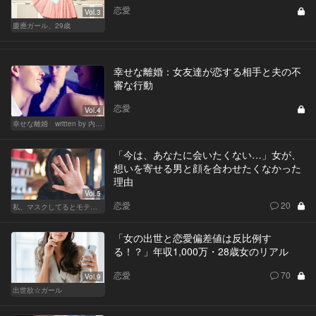
恋愛
Vol.3
慶應ガール、29歳
幸せな離婚：女友達が恋する相手と夫の不
審な行動
恋愛
Vol.4
幸せな離婚 written by 内埜さくら
「今は、あなたに会いたくない…」女が、
想いを寄せる男と顔を合わせたくなかった
理由
Vol.5
恋愛
20
私、マスクしてるとモテるんです
「女の出世と恋愛偏差値は反比例す
る！？」年収1,000万・28歳女のリアル
恋愛
70
Vol.9
出世欲☆ガール