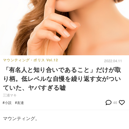
マウンティング・ポリス Vol.12
2022.04.11
「有名人と知り合いであること」だけが取
り柄。低レベルな自慢を繰り返す女がつい
ていた、ヤバすぎる嘘
三浦マキ
#小説
#友達
46
マウンティング。