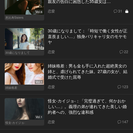
親友の告白に困惑した35歳女は…
恋愛
31
Vol.6
恵比寿Sisters
30歳になりまして：「時短で働く女性が正
直羨ましい…」独身バリキャリ女のモヤモ
ヤ
Vol.1
恋愛
22
30歳になりまして
姉妹格差：男も金も手に入れた超絶美女の
姉と、虐げられてきた妹。27歳の女が、結
婚式で受けた屈辱
Vol.1
恋愛
123
姉妹格差
怪女-カイジョ-：「完璧過ぎて、何かおか
しい…」。義理の弟が連れてきた美しい婚
約者への、強烈な違和感
Vol.1
恋愛
147
怪女-カイジョ-