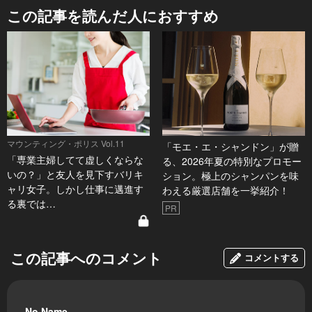
この記事を読んだ人におすすめ
マウンティング・ポリス Vol.11
「モエ・エ・シャンドン」が贈
「専業主婦してて虚しくならな
る、2026年夏の特別なプロモー
いの？」と友人を見下すバリキ
ション。極上のシャンパンを味
ャリ女子。しかし仕事に邁進す
わえる厳選店舗を一挙紹介！
る裏では…
PR
この記事へのコメント
コメントする
No Name