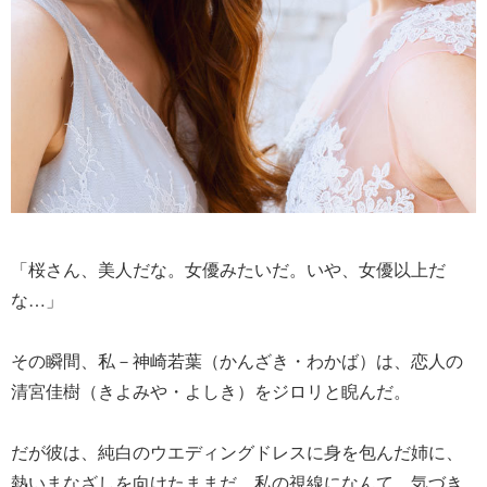
「桜さん、美人だな。女優みたいだ。いや、女優以上だ
な…」
その瞬間、私－神崎若葉（かんざき・わかば）は、恋人の
清宮佳樹（きよみや・よしき）をジロリと睨んだ。
だが彼は、純白のウエディングドレスに身を包んだ姉に、
熱いまなざしを向けたままだ。私の視線になんて、気づき