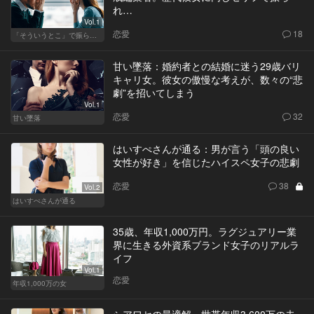
れ…
Vol.1
恋愛
18
「そういうとこ」で振られる男
甘い墜落：婚約者との結婚に迷う29歳バリ
キャリ女。彼女の傲慢な考えが、数々の“悲
劇”を招いてしまう
Vol.1
恋愛
32
甘い墜落
はいすぺさんが通る：男が言う「頭の良い
女性が好き」を信じたハイスペ女子の悲劇
恋愛
38
Vol.2
はいすぺさんが通る
35歳、年収1,000万円。ラグジュアリー業
界に生きる外資系ブランド女子のリアルラ
イフ
Vol.1
恋愛
年収1,000万の女