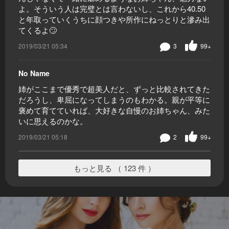
よ。そういう人は完璧とは言わないし、これから40.50
と年取っていくうちに顔つきや所作にねっとりと滲み出
てくるよ🙄
2019/03/21 05:34
3
99+
No Name
姉がここまで優秀で超美人だと、ずっと比較されてきた
だろうし、卑屈になってしまうのもわかる。親が平等に
褒めて育てていれば、大好きな自慢のお姉ちゃん、みた
いに思えるのかな。
2019/03/21 05:18
2
99+
もっと見る （ 123 件 ）