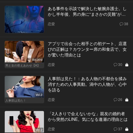
ある事件を示談で解決した敏腕弁護士。し
かし半年後、男の身に“まさかの災難”が…
恋愛
38
アプリで出会った相手との初デート、店選
びの正解は？カウンター席の和食店で、女
が驚いた理由とは
Vol.309
恋愛
30
男と女の答えあわせ【A】
人事部は見た！：ある人物の不都合を揉み
消すための人事異動。渦中の人物が、心中
を語る
Vol.2
恋愛
26
人事部は見た！
「2人きりで会えないかな」親友の婚約者
から突然のLINE。気になる逢瀬の理由とは
恋愛
37
Vol.2