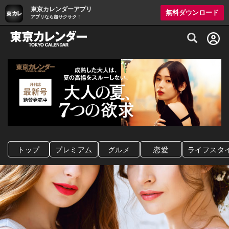
東京カレンダーアプリ
無料ダウンロード
アプリなら超サクサク！
グルメ情報・プレミアムレストラン予約サイト
トップ
プレミアム
グルメ
恋愛
ライフスタ