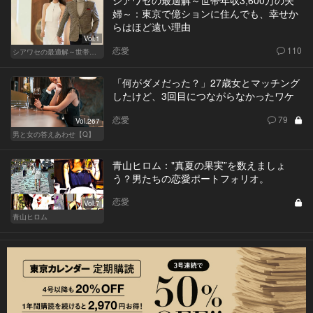
シアワセの最適解～世帯年収3,600万の夫
婦～：東京で億ションに住んでも、幸せか
らはほど遠い理由
Vol.1
恋愛
110
シアワセの最適解～世帯年収3,600万の夫婦～
「何がダメだった？」27歳女とマッチング
したけど、3回目につながらなかったワケ
恋愛
79
Vol.267
男と女の答えあわせ【Q】
青山ヒロム："真夏の果実”を数えましょ
う？男たちの恋愛ポートフォリオ。
恋愛
Vol.7
青山ヒロム