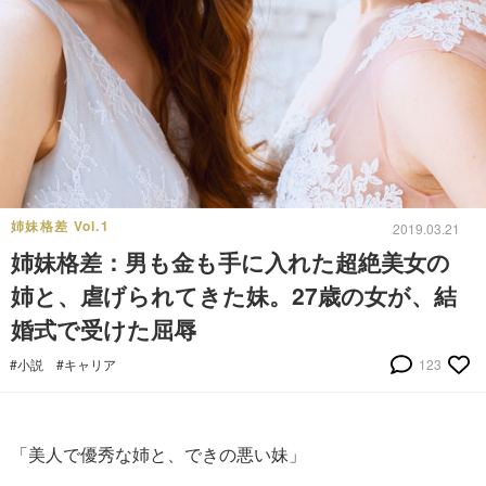
姉妹格差 Vol.1
2019.03.21
姉妹格差：男も金も手に入れた超絶美女の
姉と、虐げられてきた妹。27歳の女が、結
婚式で受けた屈辱
#小説
#キャリア
123
「美人で優秀な姉と、できの悪い妹」