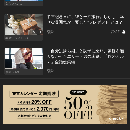
女もつらいよ
半年記念日に、彼と一泊旅行。しかし、幸
せな雰囲気が一変した“プレゼント”とは？
恋愛
37
Vol.12
30歳になりまして
「自分は勝ち組」と調子に乗り、家庭を顧
みなかったエリート男の末路。「僕のカル
マ」全話総集編
Vol.12
恋愛
僕のカルマ