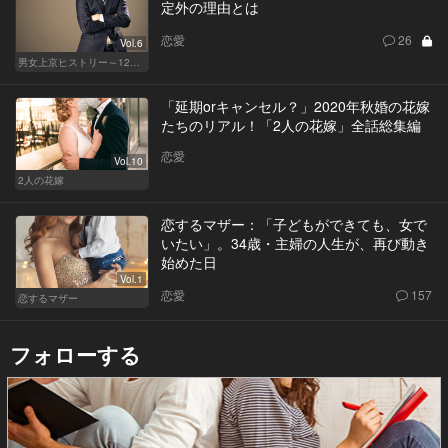
定外の理由とは
恋愛
26
Vol.6
男女上京ヒストリー～12年目の悲哀～
「延期orキャンセル？」2020年秋婚の花嫁
たちのリアル！「2人の花嫁」全話総集編
恋愛
Vol.10
2人の花嫁
恋するマザー：「子どもができても、女で
いたい」。34歳・主婦の人生が、再び動き
始めた日
Vol.1
恋愛
157
恋するマザー
フォローする