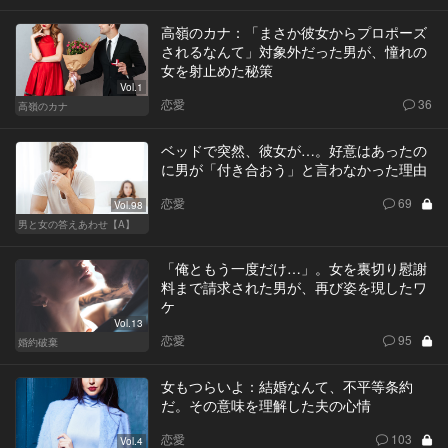
高嶺のカナ：「まさか彼女からプロポーズ
されるなんて」対象外だった男が、憧れの
女を射止めた秘策
Vol.1
恋愛
36
高嶺のカナ
ベッドで突然、彼女が…。好意はあったの
に男が「付き合おう」と言わなかった理由
恋愛
69
Vol.98
男と女の答えあわせ【A】
「俺ともう一度だけ…」。女を裏切り慰謝
料まで請求された男が、再び姿を現したワ
ケ
Vol.13
恋愛
95
婚約破棄
女もつらいよ：結婚なんて、不平等条約
だ。その意味を理解した夫の心情
恋愛
103
Vol.4