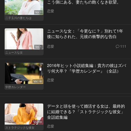
こう側にある、妻たちの飽くなき欲望。
恋愛
Vol.1
二子玉川の妻たちは
ニュースな女：「今更なに？」別れて1年
後に知らされた、元彼の衝撃的な告白
恋愛
111
Vol.1
ニュースな女
2016年ヒット小説総集編：貴方の彼はズバ
リ何大卒？『学歴カレンダー』（全話）
恋愛
Vol.18
学歴カレンダー
データと頭を使って婚活する女は、最終的
に結婚できる？「ストラテジックな彼女」
全話総集編
Vol.10
恋愛
ストラテジックな彼女