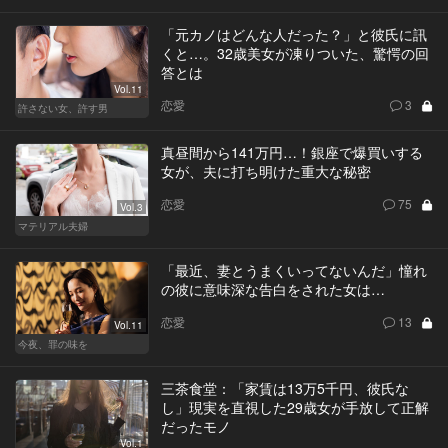
「元カノはどんな人だった？」と彼氏に訊
くと…。32歳美女が凍りついた、驚愕の回
答とは
Vol.11
恋愛
3
許さない女、許す男
真昼間から141万円…！銀座で爆買いする
女が、夫に打ち明けた重大な秘密
恋愛
75
Vol.3
マテリアル夫婦
「最近、妻とうまくいってないんだ」憧れ
の彼に意味深な告白をされた女は…
恋愛
13
Vol.11
今夜、罪の味を
三茶食堂：「家賃は13万5千円、彼氏な
し」現実を直視した29歳女が手放して正解
だったモノ
Vol.1