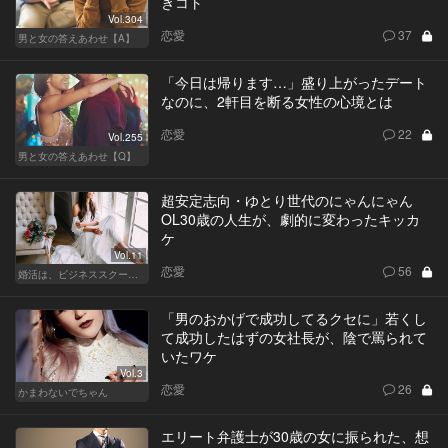
きコト
Vol.304
恋愛
37
男と女の答えあわせ【A】
「今日は帰ります…」盛り上がったデート
なのに、2軒目を断る女性の心境とは
恋愛
22
Vol.255
男と女の答えあわせ【Q】
超安定志向・ゆとり世代のにゃんにゃん
OL30歳の人生が、劇的に変わったキッカ
ケ
Vol.11
恋愛
56
婚活は、ビジネススクールで！？
「男のおかげで成功してるクセに」若くし
て成功したはずの女社長が、陰で罵られて
いたワケ
Vol.3
恋愛
26
かまわないでちゃん
エリート弁護士が30歳の女に振られた、想