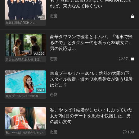
れば、東大なんて怖くない
恋愛
Vol.9
無難戦隊MARCHマン
豪華タワマンで医者とホムパ。「電車で帰
るので」とタクシー代を断った28歳女に、
男の反応は…
Vol.200
恋愛
37
男と女の答えあわせ【Q】
東京プールラバー2018：灼熱の太陽の下、
スタイル抜群・激カワ水着美女が集う場所
はどこ？
Vol.1
恋愛
東京プールラバー2018
私、やっぱり結婚がしたい：しぶっていた
女が2回目のデートを思わず快諾した、男
の誘い文句
Vol.1
恋愛
100
私、やっぱり結婚がしたい