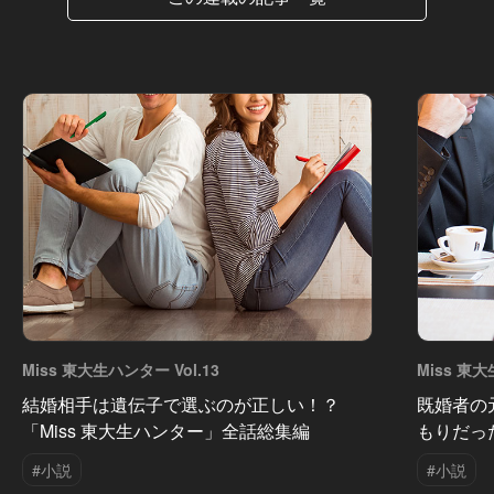
Miss 東大生ハンター Vol.13
Miss 東大
結婚相手は遺伝子で選ぶのが正しい！？
既婚者の
「Miss 東大生ハンター」全話総集編
もりだっ
#小説
#小説