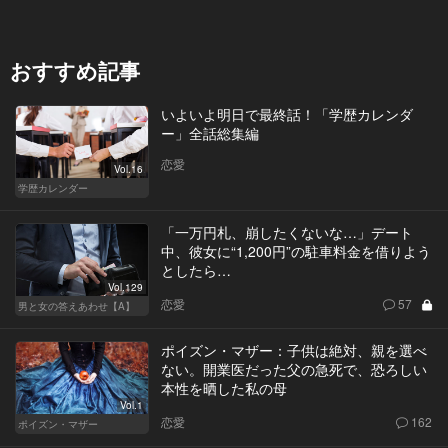
おすすめ記事
いよいよ明日で最終話！「学歴カレンダ
ー」全話総集編
恋愛
Vol.16
学歴カレンダー
「一万円札、崩したくないな…」デート
中、彼女に“1,200円”の駐車料金を借りよう
としたら…
Vol.129
恋愛
57
男と女の答えあわせ【A】
ポイズン・マザー：子供は絶対、親を選べ
ない。開業医だった父の急死で、恐ろしい
本性を晒した私の母
Vol.1
恋愛
162
ポイズン・マザー