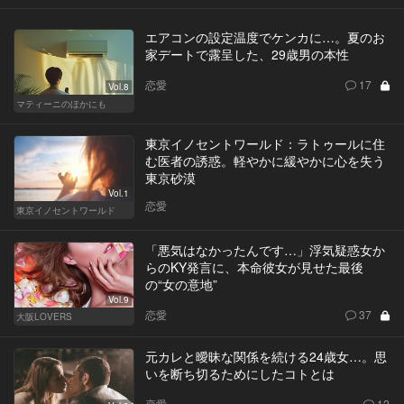
エアコンの設定温度でケンカに…。夏のお
家デートで露呈した、29歳男の本性
恋愛
17
Vol.8
マティーニのほかにも
東京イノセントワールド：ラトゥールに住
む医者の誘惑。軽やかに緩やかに心を失う
東京砂漠
Vol.1
恋愛
東京イノセントワールド
「悪気はなかったんです…」浮気疑惑女か
らのKY発言に、本命彼女が見せた最後
の“女の意地”
Vol.9
恋愛
37
大阪LOVERS
元カレと曖昧な関係を続ける24歳女…。思
いを断ち切るためにしたコトとは
恋愛
12