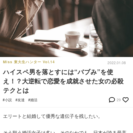
Miss 東大生ハンター Vol.14
2022.01.08
ハイスペ男を落とすには“バブみ”を使
え！？大逆転で恋愛を成就させた女の必殺
テクとは
#小説
#友達
#婚活
29
エリートと結婚して優秀な遺伝子を残したい。
そう願う婚活女子は多い。そのなかでも、日本が誇る最高