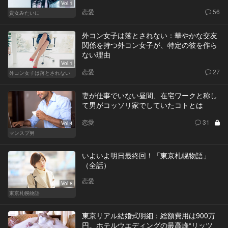
Vol.1
恋愛
56
貴女みたいに
外コン女子は落とされない：華やかな交友
関係を持つ外コン女子が、特定の彼を作ら
ない理由
Vol.1
恋愛
27
外コン女子は落とされない
妻が仕事でいない昼間、在宅ワークと称し
て男がコッソリ家でしていたコトとは
恋愛
31
Vol.4
マンスプ男
いよいよ明日最終回！「東京札幌物語」
（全話）
恋愛
Vol.8
東京札幌物語
東京リアル結婚式明細：総額費用は900万
円。ホテルウエディングの最高峰“リッツ