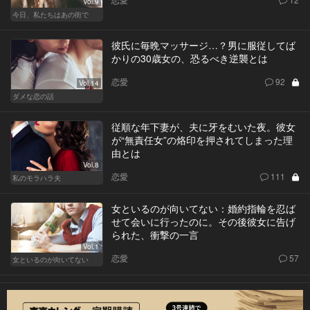
Vol.9
今日、私たちはあの街で
彼氏に毎晩マッサージ…？男に服従してば
かりの30歳女の、恐るべき逆襲とは
恋愛
92
Vol.14
ダメな恋の話
従順な年下妻が、夫に牙をむいた夜。彼女
が“無責任女”の烙印を押されてしまった理
由とは
Vol.8
恋愛
111
私のモラハラ夫
女といるのが向いてない：婚約指輪を忍ば
せて会いに行ったのに。その後彼女に告げ
られた、衝撃の一言
Vol.1
恋愛
57
女といるのが向いてない