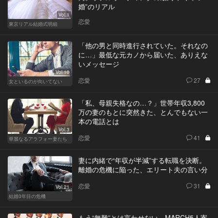
婚”のリアル
Vol.1
恋愛
東京リアル結婚式明細
「他の男と同時進行されていた。それなの
に…」最低な元カノから届いた、ありえな
いメッセージ
Vol.10
恋愛
27
女といるのが向いてない
「私、母親失格なの…？」世帯年収3,800
万の妻のもとに突然きた、とんでもない一
本の電話とは
Vol.3
恋愛
41
華麗なるアラフォー妻たち
妻に内緒で“年収が半減”する転職を決断。
離婚の危機に陥った、エリート夫の言い分
恋愛
31
Vol.21
結婚3年目の危機
もう“無難”とは言わせない。MARCH5人寄