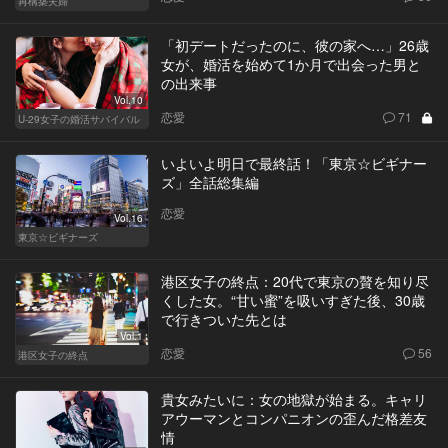
再構築夫婦
「初デートだったのに、彼の家へ…」26歳
女が、婚活を始めて1か月で出会った男と
の出来事
Vol.10
恋愛
71
U-29女子の婚活サバイバル
いよいよ明日で最終話！「東京☆ビギナー
ズ」全話総集編
恋愛
Vol.16
東京☆ビギナーズ
港区女子の終点：20代で東京の贅を知り尽
くした女。“甘い蜜”を吸いすぎた後、30歳
で行きついた先とは
Vol.1
恋愛
56
港区女子の終点
貴女みたいに：女の地獄が始まる。キャリ
アウーマンとコンパニオンの歪んだ格差友
情