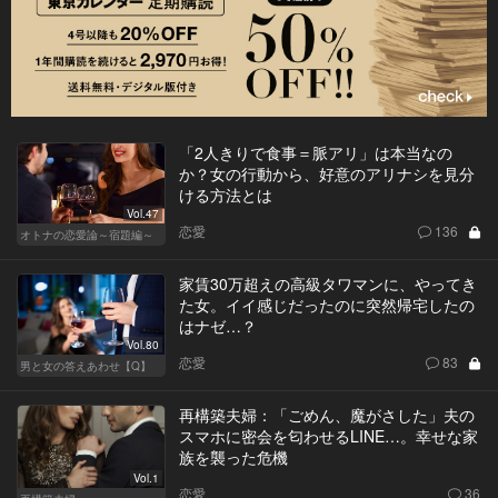
「2人きりで食事＝脈アリ」は本当なの
か？女の行動から、好意のアリナシを見分
ける方法とは
Vol.47
恋愛
136
オトナの恋愛論～宿題編～
家賃30万超えの高級タワマンに、やってき
た女。イイ感じだったのに突然帰宅したの
はナゼ…？
Vol.80
恋愛
83
男と女の答えあわせ【Q】
再構築夫婦：「ごめん、魔がさした」夫の
スマホに密会を匂わせるLINE…。幸せな家
族を襲った危機
Vol.1
恋愛
36