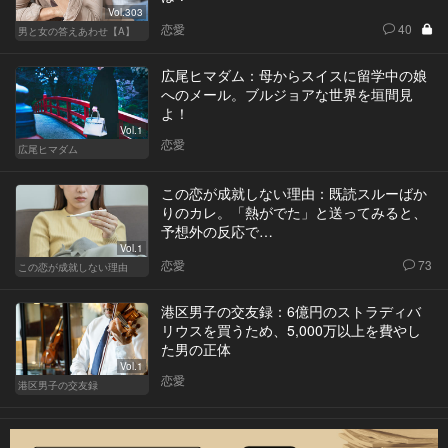
Vol.303
恋愛
40
男と女の答えあわせ【A】
広尾ヒマダム：母からスイスに留学中の娘
へのメール。ブルジョアな世界を垣間見
よ！
Vol.1
恋愛
広尾ヒマダム
この恋が成就しない理由：既読スルーばか
りのカレ。「熱がでた」と送ってみると、
予想外の反応で…
Vol.1
恋愛
73
この恋が成就しない理由
港区男子の交友録：6億円のストラディバ
リウスを買うため、5,000万以上を費やし
た男の正体
Vol.1
恋愛
港区男子の交友録