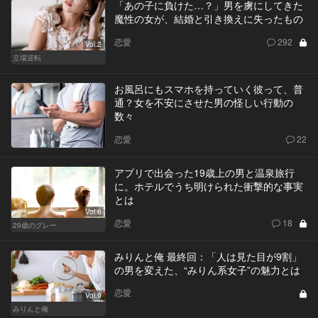
「あの子に負けた…？」男を虜にしてきた
魔性の女が、結婚と引き換えに失ったもの
恋愛
292
Vol.2
立場逆転
お風呂にもスマホを持っていく彼って、普
通？女を不安にさせた男の怪しい行動の
数々
恋愛
22
アプリで出会った19歳上の男と温泉旅行
に。ホテルでうち明けられた衝撃的な事実
とは
Vol.6
恋愛
18
29歳のグレー
みりんと俺 最終回：「人は見た目が9割」
の男を変えた、“みりん系女子”の魅力とは
恋愛
Vol.9
みりんと俺