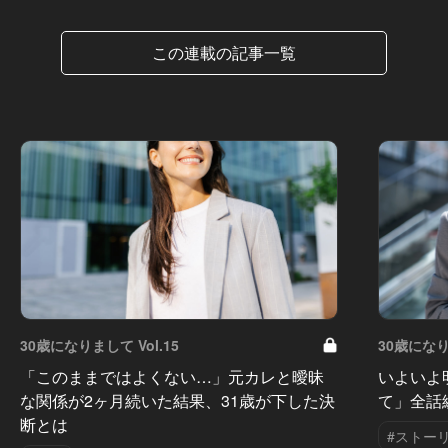
この連載の記事一覧
30歳になりまして Vol.15
30歳になりま
「このままではよくない…」元カレと曖昧
いよいよ
な関係が2ヶ月続いた結果、31歳が下した決
て」全話
断とは
#ストー