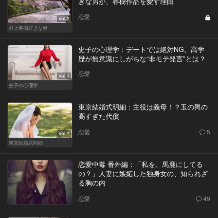
きな男が、春樹作品を愛す理由
恋愛
Vol.3
村上春樹好きな男
史子の心理学：デートでは絶対NG。高学
歴が無意識にしがちな“非モテ発言”とは？
恋愛
Vol.1
史子の心理学
東京結婚式明細：主役は義母！？玉の輿の
高すぎた代償
恋愛
5
Vol.1
東京結婚式明細
恋愛中毒 番外編：「私を、馬鹿にしてる
の？」人妻に嫉妬した独身女の、知られざ
る胸の内
恋愛
49