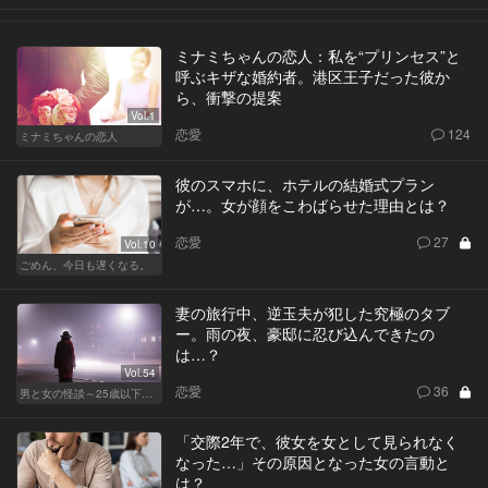
ミナミちゃんの恋人：私を“プリンセス”と
呼ぶキザな婚約者。港区王子だった彼か
ら、衝撃の提案
Vol.1
恋愛
124
ミナミちゃんの恋人
彼のスマホに、ホテルの結婚式プラン
が…。女が顔をこわばらせた理由とは？
恋愛
27
Vol.10
ごめん、今日も遅くなる。
妻の旅行中、逆玉夫が犯した究極のタブ
ー。雨の夜、豪邸に忍び込んできたの
は…？
Vol.54
恋愛
36
男と女の怪談～25歳以下閲覧禁止～
「交際2年で、彼女を女として見られなく
なった…」その原因となった女の言動と
は？