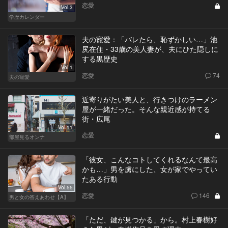
恋愛
Vol.3
学歴カレンダー
夫の寵愛：「バレたら、恥ずかしい…」池
尻在住・33歳の美人妻が、夫にひた隠しに
する黒歴史
Vol.1
恋愛
74
夫の寵愛
近寄りがたい美人と、行きつけのラーメン
屋が一緒だった。そんな親近感が持てる
街・広尾
Vol.11
恋愛
部屋見るオンナ
「彼女、こんなコトしてくれるなんて最高
かも…」男を虜にした、女が家でやってい
たある行動
Vol.55
恋愛
146
男と女の答えあわせ【A】
「ただ、鍵が見つかる」から。村上春樹好