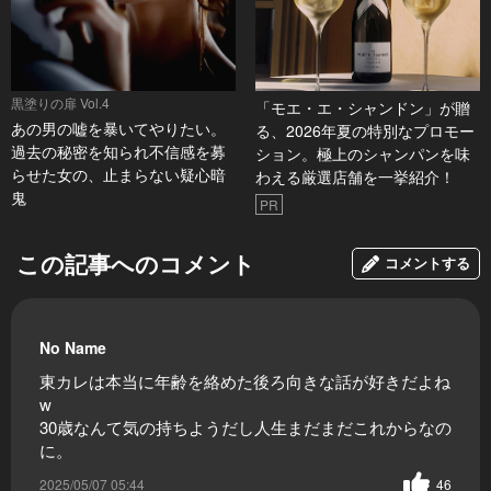
黒塗りの扉 Vol.4
「モエ・エ・シャンドン」が贈
あの男の嘘を暴いてやりたい。
る、2026年夏の特別なプロモー
過去の秘密を知られ不信感を募
ション。極上のシャンパンを味
らせた女の、止まらない疑心暗
わえる厳選店舗を一挙紹介！
鬼
PR
この記事へのコメント
コメントする
No Name
東カレは本当に年齢を絡めた後ろ向きな話が好きだよね
w
30歳なんて気の持ちようだし人生まだまだこれからなの
に。
2025/05/07 05:44
46