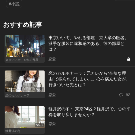
#小説
おすすめ記事
東京いい街、やれる部屋：京大卒の医者。
派手な服装に違和感のある、彼の部屋と
は？
Vol.2
恋愛
東京いい街、やれる部屋
恋のカルボナーラ：元カレから“辛辣な理
由”で振られてしまい…。心を病んだ女が、
行きついた先とは？
Vol.1
恋愛
192
恋のカルボナーラ
軽井沢の冬： 東京24区？軽井沢で、心の平
穏を取り戻しませんか？
恋愛
Vol.1
軽井沢の冬