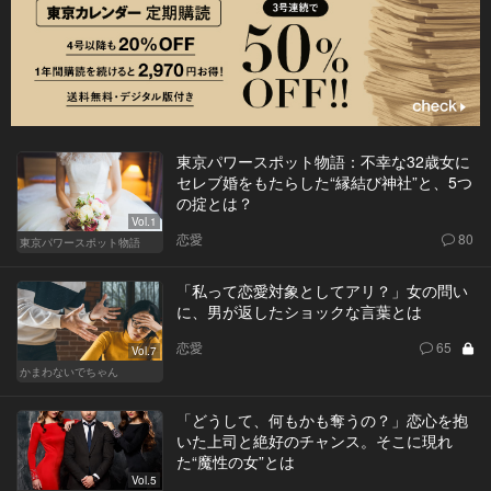
東京パワースポット物語：不幸な32歳女に
セレブ婚をもたらした“縁結び神社”と、5つ
の掟とは？
Vol.1
恋愛
80
東京パワースポット物語
「私って恋愛対象としてアリ？」女の問い
に、男が返したショックな言葉とは
恋愛
65
Vol.7
かまわないでちゃん
「どうして、何もかも奪うの？」恋心を抱
いた上司と絶好のチャンス。そこに現れ
た“魔性の女”とは
Vol.5