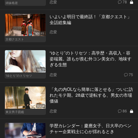
恋愛
78
姉妹格差
いよいよ明日で最終話！「京都クエスト」
全話総集編
恋愛
Vol.11
京都クエスト
“ゆとり”のトリセツ：高学歴・高収入・容
姿端麗。誰もが羨む外コン美女の、地味す
ぎる生態
Vol.1
恋愛
75
“ゆとり”のトリセツ
「丸の内OLなら簡単に落とせる」ついに訪
れたモテ期。28歳で逆転する、男女の市場
価値
Vol.4
恋愛
86
東京男子図鑑
学歴カレンダー：慶應女子、日大卒のベン
チャー企業戦士に心が揺れるとき