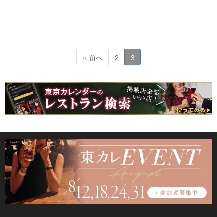
‹‹ 前へ
2
3