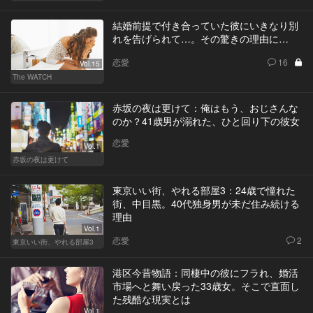
結婚前提で付き合っていた彼にいきなり別
れを告げられて…。その驚きの理由に…
恋愛
16
Vol.15
The WATCH
赤坂の夜は更けて：俺はもう、おじさんな
のか？41歳男が溺れた、ひと回り下の彼女
恋愛
Vol.1
赤坂の夜は更けて
東京いい街、やれる部屋3：24歳で憧れた
街、中目黒。40代独身男が未だ住み続ける
理由
Vol.1
恋愛
2
東京いい街、やれる部屋3
港区今昔物語：同棲中の彼にフラれ、婚活
市場へと舞い戻った33歳女。そこで直面し
た残酷な現実とは
Vol.1