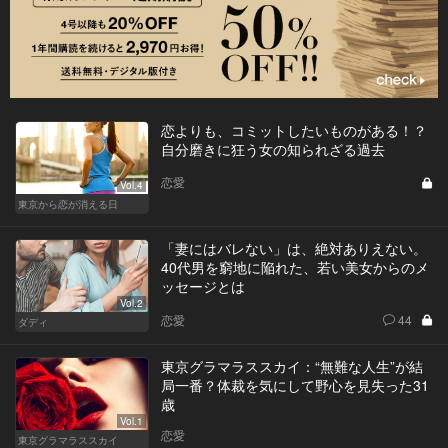
恋よりも、コミットしたいものがある！？
自分磨きに狂う女の知られざる過去
恋愛
Vol.4
東京から恋が消える日
「妻にはバレない」は、絶対ありえない。
40代男を窮地に陥れた、若い美女からのメ
ッセージとは
Vol.2
恋愛
44
ダディ
東京グラマラススカイ：“無難な人生”が結
局一番？体裁を気にして野心を見失った31
歳
Vol.1
恋愛
東京グラマラススカイ