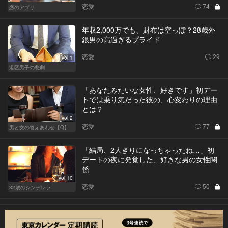
恋愛
74
恋のアプリ
年収2,000万でも、財布は空っぽ？28歳外
銀男の高過ぎるプライド
恋愛
29
Vol.1
港区男子の悲劇
「あなたみたいな女性、好きです」初デー
トでは乗り気だった彼の、心変わりの理由
とは？
Vol.2
恋愛
77
男と女の答えあわせ【Q】
「結局、2人きりになっちゃったね…」初
デートの夜に発覚した、好きな男の女性関
係
Vol.10
恋愛
50
32歳のシンデレラ