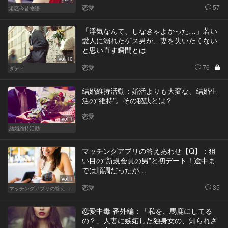
恋愛
57
港区今昔物語
「浮気なんて、しなきゃよかった…」若い
愛人に溺れたゲス男が、妻を失いたくない
と思い直す瞬間とは
Vol.10
恋愛
76
ダディ
結婚維持活動：婚活よりも大変な、結婚生
活の“維持”。その秘訣とは？
恋愛
Vol.1
結婚維持活動
マッチングアプリの答えあわせ【Q】：狙
い目の“新規会員の男”と初デート！途中ま
では順調だったが…
Vol.1
恋愛
35
マッチングアプリの答えあわせ【Q】～SEASON2～
恋愛中毒 番外編：「私を、馬鹿にしてる
の？」人妻に嫉妬した独身女の、知られざ