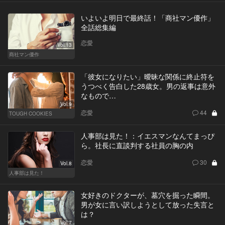
いよいよ明日で最終話！「商社マン優作」
全話総集編
恋愛
Vol.13
商社マン優作
「彼女になりたい」曖昧な関係に終止符を
うつべく告白した28歳女。男の返事は意外
なもので…
Vol.9
恋愛
44
TOUGH COOKIES
人事部は見た！：イエスマンなんてまっぴ
ら。社長に直談判する社員の胸の内
恋愛
30
Vol.8
人事部は見た！
女好きのドクターが、墓穴を掘った瞬間。
男が女に言い訳しようとして放った失言と
は？
Vol.7