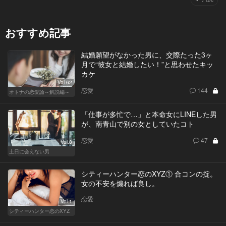
おすすめ記事
結婚願望がなかった男に、交際たった3ヶ
月で“彼女と結婚したい！”と思わせたキッ
カケ
Vol.62
恋愛
144
オトナの恋愛論～解説編～
「仕事が多忙で…」と本命女にLINEした男
が、南青山で別の女としていたコト
恋愛
47
Vol.8
土日に会えない男
シティーハンター恋のXYZ① 合コンの掟。
女の不安を煽れば良し。
恋愛
Vol.1
シティーハンター恋のXYZ