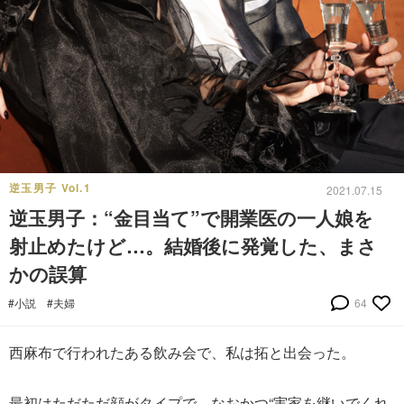
逆玉男子 Vol.1
2021.07.15
逆玉男子：“金目当て”で開業医の一人娘を
射止めたけど…。結婚後に発覚した、まさ
かの誤算
#小説
#夫婦
64
西麻布で行われたある飲み会で、私は拓と出会った。
最初はただただ顔がタイプで、なおかつ“実家を継いでくれ