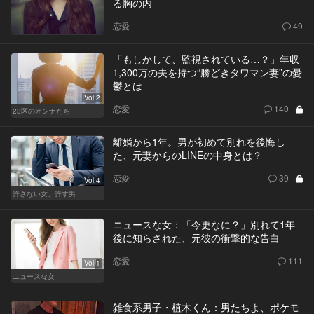
る胸の内
恋愛
49
「もしかして、監視されている…？」年収
1,300万の夫を持つ“勝どきタワマン妻”の憂
鬱とは
Vol.2
恋愛
140
23区のオンナたち
離婚から1年。男が初めて別れを後悔し
た、元妻からのLINEの中身とは？
恋愛
39
Vol.4
許さない女、許す男
ニュースな女：「今更なに？」別れて1年
後に知らされた、元彼の衝撃的な告白
恋愛
111
Vol.1
ニュースな女
雑食系男子・植木くん：男たちよ、ポケモ