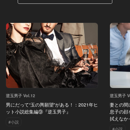
逆玉男子 Vol.12
逆玉男子 Vo
男にだって“玉の輿願望”がある！：2021年ヒ
妻との間
ット小説総集編⑨『逆玉男子』
息子の顔
拭えなか
#小説
#小説