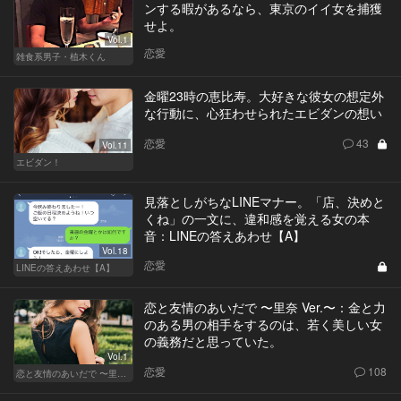
ンする暇があるなら、東京のイイ女を捕獲
せよ。
Vol.1
恋愛
雑食系男子・植木くん
金曜23時の恵比寿。大好きな彼女の想定外
な行動に、心狂わせられたエビダンの想い
恋愛
43
Vol.11
エビダン！
見落としがちなLINEマナー。「店、決めと
くね」の一文に、違和感を覚える女の本
音：LINEの答えあわせ【A】
Vol.18
恋愛
LINEの答えあわせ【A】
恋と友情のあいだで 〜里奈 Ver.〜：金と力
のある男の相手をするのは、若く美しい女
の義務だと思っていた。
Vol.1
恋愛
108
恋と友情のあいだで 〜里奈 Ver.〜