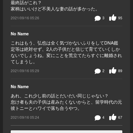
最終話がこれ？
家柄はいいけど不美人な妻の話が多かった。
2021/09/16 05:26
3
95
No Name
これはもう、弘也は全く気づかないふりをしてDNA鑑
定等は絶対せず、2人の子供だと信じて育てていくしか
ないでしょうね。変にことを荒立てたらすぐに離婚され
てしまうし。
2021/09/16 05:29
2
89
No Name
あれ、これ少し前の話とだいだい同じじゃない？
怠け者も夫の子供は産みたくないからと、留学時代の元
彼トニーとハワイで落ち合うやつ。
2021/09/16 05:24
4
67