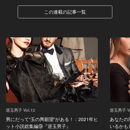
この連載の記事一覧
逆玉男子 Vol.12
逆玉男子 Vo
男にだって“玉の輿願望”がある！：2021年ヒ
あなたの
ット小説総集編⑨『逆玉男子』
いるかも