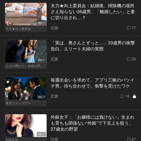
夫力★向上委員会：結婚後、掃除機の場所
さえ知らない36歳男。「離婚したい」と妻
に切り出され…？
Vol.1
恋愛
77
夫力★向上委員会
「実は、奥さんとずっと…」33歳男の衝撃
告白。エリート夫婦の実態
恋愛
26
Vol.1
三人の男たち～夫婦の問題～
毎週出会いを求めて、アプリ三昧のバツイ
チ男。待ち合わせで、衝撃を受けたワケ
恋愛
18
Vol.7
東京ウェンズデー
外銀女子：「お嬢様には負けない」生まれ
も育ちも関係ない“外銀”で下克上を狙う、
27歳女の野望
Vol.1
恋愛
87
外銀女子