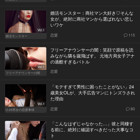
婚活モンスター：商社マン大好き♡そんな
女が、絶対に商社マンから選ばれない悲し
いワケ
Vol.1
恋愛
115
婚活モンスター
フリーアナウンサーの闇：笑顔で原稿を読
みながら隣を蹴飛ばす。 元地方局女子アナ
の過酷すぎるバトル
Vol.1
恋愛
フリーアナウンサーの闇
「モテすぎて男性に困ったことがない」24
歳美女OLが、大手広告マンにトンズラされ
た理由
Vol.1
恋愛
80
U-29男女の恋愛事情
「こんなはずじゃなかった…」彼と同棲す
る前に、絶対に確認すべきだった大事なコ
ト