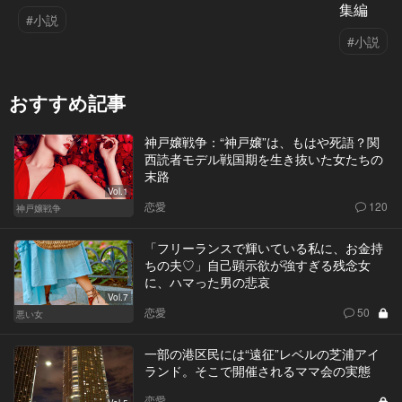
集編
#小説
#小説
おすすめ記事
神戸嬢戦争：“神戸嬢”は、もはや死語？関
西読者モデル戦国期を生き抜いた女たちの
末路
Vol.1
恋愛
120
神戸嬢戦争
「フリーランスで輝いている私に、お金持
ちの夫♡」自己顕示欲が強すぎる残念女
に、ハマった男の悲哀
Vol.7
恋愛
50
悪い女
一部の港区民には“遠征”レベルの芝浦アイ
ランド。そこで開催されるママ会の実態
恋愛