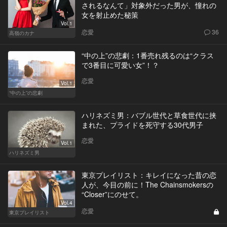
されるなんて」対象外だった男が、憧れの
女を射止めた秘策
Vol.1
恋愛
36
高嶺のカナ
“中の上”の悲劇：1番売れ残るのは“クラス
で3番目に可愛い女”！？
恋愛
Vol.1
“中の上”の悲劇
ハリネズミ男：バブル世代と草食世代に挟
まれた、プライドを死守する30代男子
恋愛
Vol.1
ハリネズミ男
東京プレイリスト：キレイになった昔の恋
人が、今目の前に！The Chainsmokersの
“Closer”にのせて。
Vol.4
恋愛
東京プレイリスト