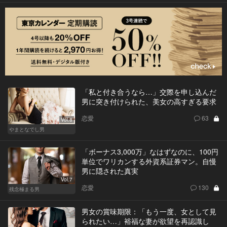
「私と付き合うなら…」交際を申し込んだ
男に突き付けられた、美女の高すぎる要求
恋愛
63
Vol.8
やまとなでし男
「ボーナス3,000万」なはずなのに、100円
単位でワリカンする外資系証券マン。自慢
男に隠された真実
Vol.7
恋愛
130
残念極まる男
男女の賞味期限：「もう一度、女として見
られたい…」裕福な妻が欲望を再認識し