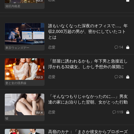
Vol.5
港区内格差
誰もいなくなった深夜のオフィスで…。年
収2,000万超の男が、密かにしていたコト
とは
Vol.10
恋愛
14
東京ウェンズデー
「部屋に誘われるかも」年下男と急接近し
浮かれる32歳女。しかし予想外の展開に
恋愛
26
Vol.3
妻と女の境界線
「そんなつもりじゃなかったのに…」男友
達の家にお泊りした翌朝、女がとった行動
恋愛
119
Vol.4
嘘
高嶺のカナ：「まさか彼女からプロポーズ