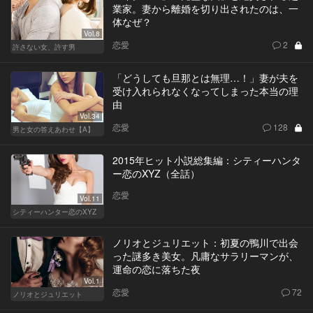
業家。妻から離婚を切り出されたのは、一
体なぜ？
Vol.8
恋愛
2
許さない女、許す男
「どうしても旦那とは無理…！」妻が夫を
受け入れられなくなってしまった本当の理
由
Vol.34
恋愛
128
男と女の答えあわせ【A】
2015年ヒット小説総集編：シティーハンタ
ー恋のXYZ（全話）
恋愛
Vol.11
シティーハンター恋のXYZ
ノリオとジュリエット：初夏の鴨川で出会
った謎多き美女。凡庸なサラリーマンが、
運命の恋に落ちた夜
Vol.1
恋愛
72
ノリオとジュリエット