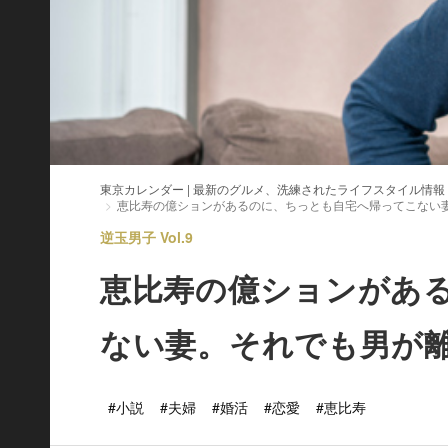
東京カレンダー | 最新のグルメ、洗練されたライフスタイル情報
恵比寿の億ションがあるのに、ちっとも自宅へ帰ってこない
逆玉男子 Vol.9
恵比寿の億ションがあ
ない妻。それでも男が
#小説
#夫婦
#婚活
#恋愛
#恵比寿