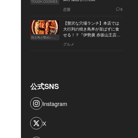
TOUGH COOKIES
恋愛
9
【贅沢な穴場ランチ】本店では
大行列の焼き鳥丼が並ばずに食
Vol.7
せる！？『伊勢廣 赤坂山王店』
焼き鳥が艶めいてきた
へ
グルメ
公式SNS
Instagram
X