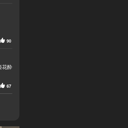
90
姫花酔
67