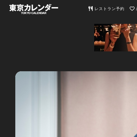
東京カレンダー | 最
レストラン予約