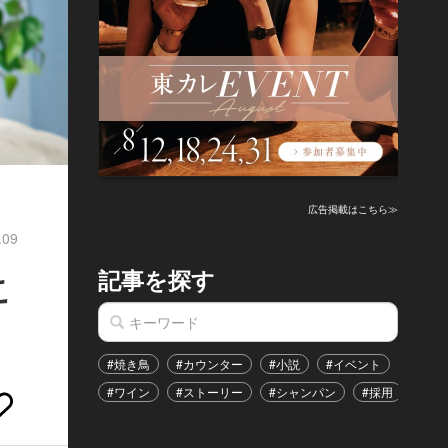
広告掲載はこちら≫
.09
記事を探す
こ
#焼き鳥
#カウンター
#小説
#イベント
#港区
#ワイン
#ストーリー
#シャンパン
#採用
#恋