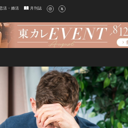
新のグルメ、洗練されたライフスタイル情報
恋活・婚活
月刊誌