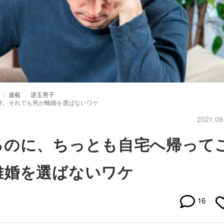
連載
逆玉男子
妻。それでも男が離婚を選ばないワケ
2021.09
るのに、ちっとも自宅へ帰って
離婚を選ばないワケ
16