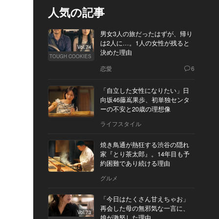
人気の記事
男女3人の旅だったはずが、帰り
は2人に…。1人の女性が残ると
Vol.74
決めた理由
TOUGH COOKIES
恋愛
6
「自立した女性になりたい」日
向坂46藤嶌果歩、初単独センタ
ーの不安と20歳の理想像
ライフスタイル
焼き鳥通が熱狂する渋谷の隠れ
家『とり茶太郎』。14年目も予
約困難であり続ける理由
グルメ
「今日はたくさん甘えちゃお」
再会した母の無邪気な一言に、
Vol.73
娘が激怒した理由