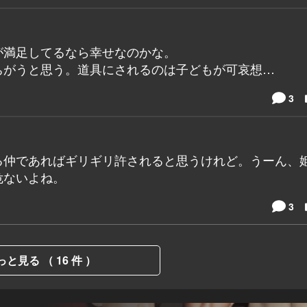
が満足してるなら幸せなのかな。
ちがうと思う。道具にされるのは子どもが可哀想…
3
る仲であればギリギリ許されると思うけれど。うーん、
危ないよね。
3
っと見る （ 16 件 ）