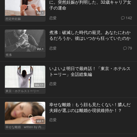
に。突然妊娠が判明した、32歳キャリア女
子の運命
Vol.1
恋愛
142
想定外妊娠
煮沸：破滅した時代の寵児。あなたにわか
るだろうか。彼はいつから狂っていたのか
恋愛
79
Vol.1
煮沸
いよいよ明日で最終話！「東京・ホテルス
トーリー」全話総集編
恋愛
Vol.11
東京・ホテルストーリー
幸せな離婚：もう顔も見たくない！膿んだ
夫婦が選ぶのは離婚か現状維持か！？
恋愛
Vol.1
幸せな離婚 written by 内埜さくら