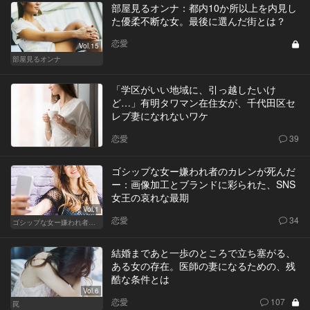
部屋見るオンナ：都内10か所以上を内見し
た優柔不断な女。最後に選んだ街とは？
恋愛
Vol.15
部屋見るオンナ
「学区がいい地域に、引っ越したいけ
ど…」有明タワマン在住女が、千代田区セ
レブ妻になれないワケ
恋愛
39
ゴシップな女ー嫌われ者のカレンが死んだ
ー：画像加工とブランドに彩られた、SNS
女王の哀れな最期
Vol.1
恋愛
34
ゴシップな女ー嫌われ者のカレンが死んだー
結婚まであと一歩のところで立ち塞がる、
ある女の存在。医師の妻になるための、残
酷な条件とは
Vol.6
恋愛
107
罠