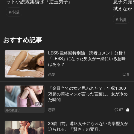
ット小説総集編⑨『逆玉男子』
息子の顔
拭えなか
#小説
#小説
おすすめ記事
LESS 最終回特別編：読者コメント分析！
「LESS」になった男女が一緒にいる意味
はある？
恋愛
9
「金目当ての女と思われた？」年収1,000
万超の商社マンが言った言葉に、女が冷め
た瞬間
Vol.5
恋愛
67
男の勘違い
30歳目前。港区女子になれない高学歴女が
迫られる、「賢さ」の変容。