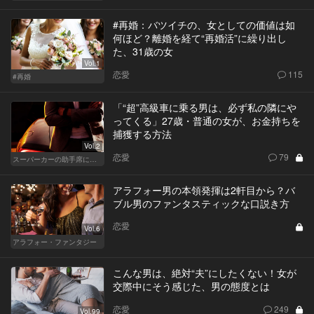
#再婚：バツイチの、女としての価値は如
何ほど？離婚を経て“再婚活”に繰り出し
た、31歳の女
Vol.1
恋愛
115
#再婚
「“超”高級車に乗る男は、必ず私の隣にや
ってくる」27歳・普通の女が、お金持ちを
捕獲する方法
Vol.2
恋愛
79
スーパーカーの助手席に乗る女
アラフォー男の本領発揮は2軒目から？バ
ブル男のファンタスティックな口説き方
恋愛
Vol.6
アラフォー・ファンタジー
こんな男は、絶対“夫”にしたくない！女が
交際中にそう感じた、男の態度とは
恋愛
249
Vol.99