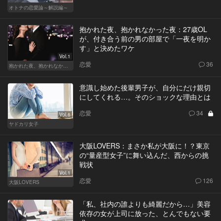
オトナの恋愛論～解説編～
抱かれた夜、抱かれなかった夜：27歳OL
が、付き合う前の男の部屋で「一夜を明か
す」と決めたワケ
Vol.1
恋愛
36
抱かれた夜、抱かれなかった夜
意識し始めた後輩男子が、自分にだけ親切
にしてくれる…。そのショックな理由とは
恋愛
34
Vol.6
ヤドカリ女子
大阪LOVERS：まさか私が大阪に！？東京
の“量産型女子”に舞い込んだ、西からの挑
戦状
Vol.1
恋愛
126
大阪LOVERS
「私、社内の誰よりも綺麗だから…」美容
依存の女が上司に放った、とんでもない要