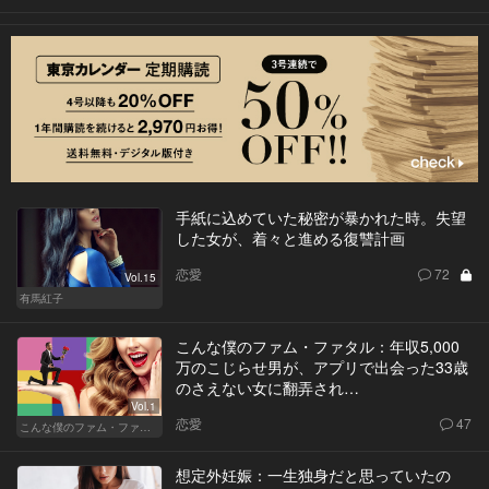
手紙に込めていた秘密が暴かれた時。失望
した女が、着々と進める復讐計画
恋愛
72
Vol.15
有馬紅子
こんな僕のファム・ファタル：年収5,000
万のこじらせ男が、アプリで出会った33歳
のさえない女に翻弄され…
Vol.1
恋愛
47
こんな僕のファム・ファタル
想定外妊娠：一生独身だと思っていたの