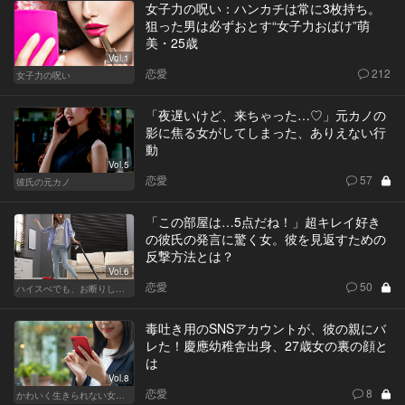
女子力の呪い：ハンカチは常に3枚持ち。
狙った男は必ずおとす“女子力おばけ”萌
美・25歳
Vol.1
恋愛
212
女子力の呪い
「夜遅いけど、来ちゃった…♡」元カノの
影に焦る女がしてしまった、ありえない行
動
Vol.5
恋愛
57
彼氏の元カノ
「この部屋は…5点だね！」超キレイ好き
の彼氏の発言に驚く女。彼を見返すための
反撃方法とは？
Vol.6
恋愛
50
ハイスぺでも、お断りします！
毒吐き用のSNSアカウントが、彼の親にバ
レた！慶應幼稚舎出身、27歳女の裏の顔と
は
Vol.8
恋愛
8
かわいく生きられない女たち