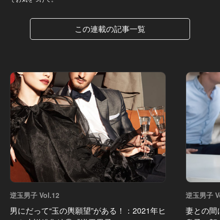
この連載の記事一覧
逆玉男子 Vol.12
逆玉男子 Vo
男にだって“玉の輿願望”がある！：2021年ヒ
妻との間