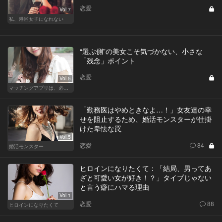
恋愛
Vol.7
私、港区女子になれない
“選ぶ側”の美女こそ気づかない、小さな
「残念」ポイント
恋愛
Vol.5
マッチングアプリは、必然に。
「勤務医はやめときなよ…！」女友達の幸
せを阻止するため、婚活モンスターが仕掛
けた卑怯な罠
Vol.5
恋愛
84
婚活モンスター
ヒロインになりたくて：「結局、男ってあ
ざと可愛い女が好き！？」タイプじゃない
と言う癖にハマる理由
Vol.1
恋愛
88
ヒロインになりたくて