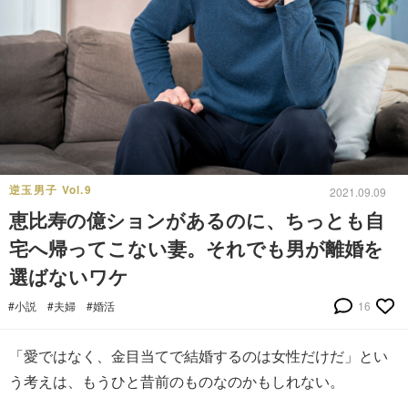
逆玉男子 Vol.9
2021.09.09
恵比寿の億ションがあるのに、ちっとも自
宅へ帰ってこない妻。それでも男が離婚を
選ばないワケ
#小説
#夫婦
#婚活
16
「愛ではなく、金目当てで結婚するのは女性だけだ」とい
う考えは、もうひと昔前のものなのかもしれない。