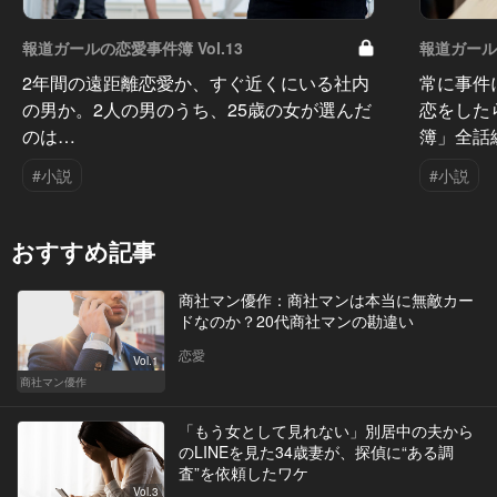
報道ガールの恋愛事件簿 Vol.13
報道ガールの
2年間の遠距離恋愛か、すぐ近くにいる社内
常に事件
の男か。2人の男のうち、25歳の女が選んだ
恋をした
のは…
簿」全話
#小説
#小説
おすすめ記事
商社マン優作：商社マンは本当に無敵カー
ドなのか？20代商社マンの勘違い
恋愛
Vol.1
商社マン優作
「もう女として見れない」別居中の夫から
のLINEを見た34歳妻が、探偵に“ある調
査”を依頼したワケ
Vol.3