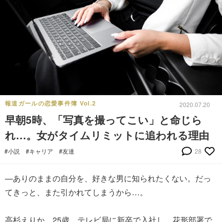
報道ガールの恋愛事件簿 Vol.2
2020.07.20
早朝5時、「写真を撮ってこい」と命じら
れ…。女がタイムリミットに追われる理由
#小説
#キャリア
#友達
28
—ありのままの自分を、好きな男に知られたくない。だっ
てきっと、また引かれてしまうから…。
高杉えりか、25歳。テレビ局に新卒で入社し、花形部署で