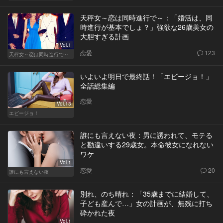
天秤女～恋は同時進行で～：「婚活は、同
時進行が基本でしょ？」強欲な26歳美女の
大胆すぎる計画
Vol.1
恋愛
123
天秤女～恋は同時進行で～
いよいよ明日で最終話！「エビージョ！」
全話総集編
恋愛
Vol.13
エビージョ！
誰にも言えない夜：男に誘われて、モテる
と勘違いする29歳女。本命彼女になれない
ワケ
Vol.1
恋愛
20
誰にも言えない夜
別れ、のち晴れ：「35歳までに結婚して、
子ども産んで…」女の計画が、無残に打ち
砕かれた夜
Vol.1