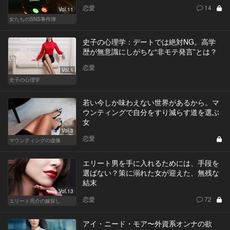
恋愛
14
Vol.11
女たちのSNS事件簿
史子の心理学：デートでは絶対NG。高学
歴が無意識にしがちな“非モテ発言”とは？
恋愛
Vol.1
史子の心理学
若い今しか味わえない世界があるから。マ
ウンティングで自分をすり減らす道を選ぶ
女
Vol.3
恋愛
マウンティングの虚像
エリート男を手に入れるためには、手段を
選ばない？策に溺れた女が迎えた、無残な
結末
Vol.13
恋愛
72
エリート亮介の嫁探し
アイ・ニード・モア〜外資系オンナの欲