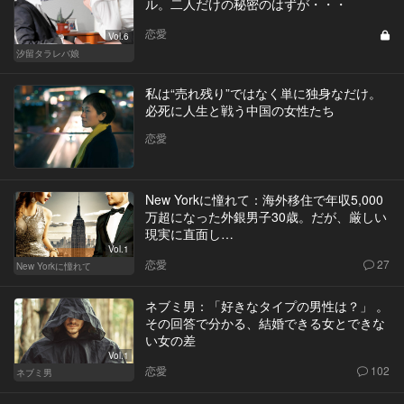
ル。二人だけの秘密のはずが・・・
恋愛
Vol.6
汐留タラレバ娘
私は“売れ残り”ではなく単に独身なだけ。
必死に人生と戦う中国の女性たち
恋愛
New Yorkに憧れて：海外移住で年収5,000
万超になった外銀男子30歳。だが、厳しい
現実に直面し…
Vol.1
恋愛
27
New Yorkに憧れて
ネブミ男：「好きなタイプの男性は？」 。
その回答で分かる、結婚できる女とできな
い女の差
Vol.1
恋愛
102
ネブミ男