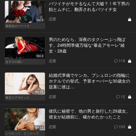
バツイチがモテるなんて大嘘？！年下男の
飴とムチに、翻弄されるバツイチ女
恋愛
Vol.5
薔薇色のバツイチ
男のためなら、深夜のタクシーぶっ飛ば
す。24時間準備万端な“暴走アモーレ”綾
女・28歳
Vol.3
恋愛
119
女子力の呪い
結婚式準備でケンカ。ブシュロンの指輪に
ホテルでの挙式、予算オーバーな30歳女の
提案に彼は…
Vol.26
恋愛
12
東京エアポケット
彼氏に秘密で、他の男と旅行した29歳女。
彼女が結婚前に、確かめたかったこと
恋愛
103
Vol.11
いつだって、どこだって