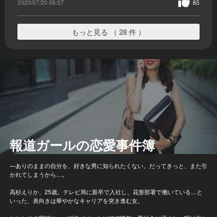
2020/07/20 06:07
85
もっと見る （ 28 件 ）
報道ガールの恋愛事件簿
—ありのままの自分を、好きな男に知られたくない。だってきっと、また引
かれてしまうから…。
高杉えりか、25歳。テレビ局に新卒で入社し、花形部署で働いている…と
いった、表向きは華やかなキャリアを突き進む女。