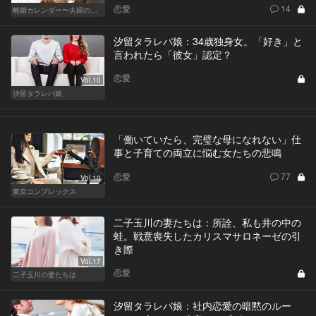
恋愛
14
離婚カレンダー〜夫婦の正しい終わり方〜
汐留タラレバ娘：34歳独身女。「好き」と
言われたら「彼女」認定？
恋愛
Vol.10
汐留タラレバ娘
「働いていたら、完璧な母になれない」仕
事と子育ての両立に悩む女たちの悲鳴
恋愛
77
Vol.10
東京コンプレックス
二子玉川の妻たちは：所詮、私も井の中の
蛙。戦意喪失したカリスマサロネーゼの引
き際
Vol.17
恋愛
二子玉川の妻たちは
汐留タラレバ娘：社内恋愛の暗黙のルー