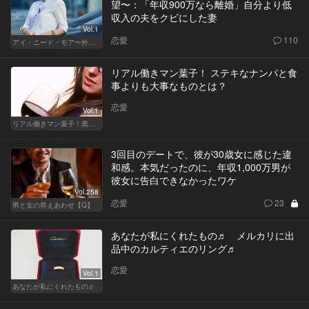
望〜：「年収900万なら離婚」自分より低
収入の夫をクビにした妻
Vol.1
恋愛
110
アイ・ニード・モア〜外資系オンナの欲望〜
リアル働きマン葉子！ ステキなナンパと食
事よりも大事なものとは？
恋愛
Vol.1
リアル働きマン葉子！黒革の編集手帳 written by 内埜さくら
3回目のデートで、彼が30歳女に感じた違
和感。本気だったのに、年収1,000万男が
彼女に告白できなかったワケ
Vol.258
恋愛
23
男と女の答えあわせ【Q】
あなたが私にくれたもの♬ メルカリに出
品中のカルティエのリング♬
恋愛
Vol.1
あなたが私にくれたもの♬