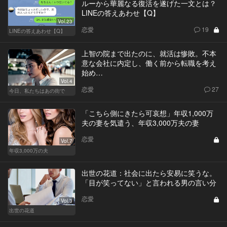
ルーから華麗なる復活を遂げた一文とは？
LINEの答えあわせ【Q】
Vol.23
恋愛
19
LINEの答えあわせ【Q】
上智の院まで出たのに、就活は惨敗。不本
意な会社に内定し、働く前から転職を考え
始め…
Vol.4
恋愛
27
今日、私たちはあの街で
「こちら側にきたら可哀想」年収1,000万
夫の妻を気遣う、年収3,000万夫の妻
恋愛
Vol.7
年収3,000万の夫
出世の花道：社会に出たら安易に笑うな。
「目が笑ってない」と言われる男の言い分
恋愛
Vol.3
出世の花道