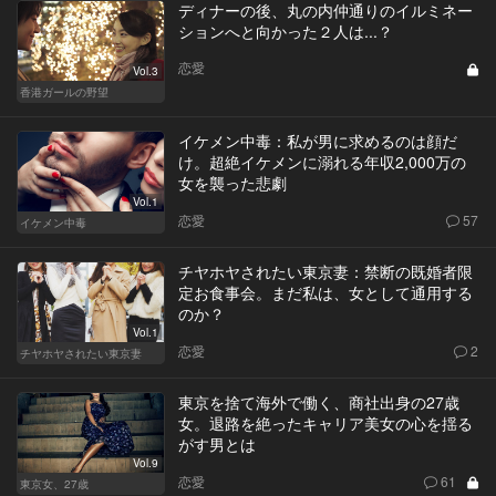
ディナーの後、丸の内仲通りのイルミネー
ションへと向かった２人は...？
恋愛
Vol.3
香港ガールの野望
イケメン中毒：私が男に求めるのは顔だ
け。超絶イケメンに溺れる年収2,000万の
女を襲った悲劇
Vol.1
恋愛
57
イケメン中毒
チヤホヤされたい東京妻：禁断の既婚者限
定お食事会。まだ私は、女として通用する
のか？
Vol.1
恋愛
2
チヤホヤされたい東京妻
東京を捨て海外で働く、商社出身の27歳
女。退路を絶ったキャリア美女の心を揺る
がす男とは
Vol.9
恋愛
61
東京女、27歳