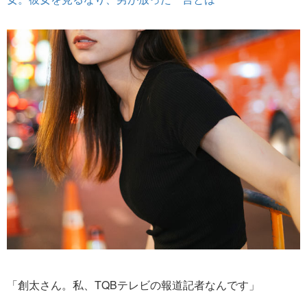
「創太さん。私、TQBテレビの報道記者なんです」