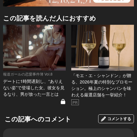
この記事を読んだ人におすすめ
報道ガールの恋愛事件簿 Vol.8
「モエ・エ・シャンドン」が贈
デートに1時間遅刻し、“ありえ
る、2026年夏の特別なプロモー
ない姿”で登場した女。彼女を見
ション。極上のシャンパンを味
るなり、男が放った一言とは
わえる厳選店舗を一挙紹介！
PR
この記事へのコメント
コメントする