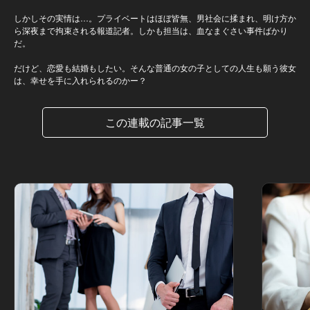
しかしその実情は…。プライベートはほぼ皆無、男社会に揉まれ、明け方か
ら深夜まで拘束される報道記者。しかも担当は、血なまぐさい事件ばかり
だ。
だけど、恋愛も結婚もしたい。そんな普通の女の子としての人生も願う彼女
は、幸せを手に入れられるのかー？
この連載の記事一覧