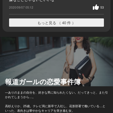
2020/09/07 05:12
53
もっと見る （ 40 件 ）
報道ガールの恋愛事件簿
—ありのままの自分を、好きな男に知られたくない。だってきっと、また引
かれてしまうから…。
高杉えりか、25歳。テレビ局に新卒で入社し、花形部署で働いている…と
いった、表向きは華やかなキャリアを突き進む女。