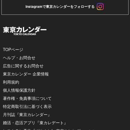
Instagramで東京カレンダーをフォローする
TOPページ
ヘルプ・お問合せ
広告に関するお問合せ
東京カレンダー 企業情報
利用規約
個人情報保護方針
著作権・免責事項について
特定商取引法に基づく表示
月刊誌『東京カレンダー』
婚活・恋活アプリ『東カレデート』