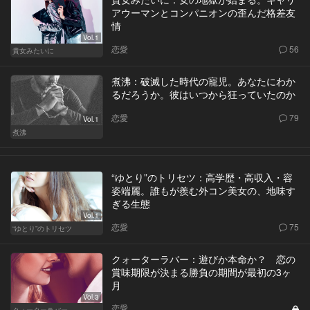
アウーマンとコンパニオンの歪んだ格差友
情
Vol.1
恋愛
56
貴女みたいに
煮沸：破滅した時代の寵児。あなたにわか
るだろうか。彼はいつから狂っていたのか
恋愛
79
Vol.1
煮沸
“ゆとり”のトリセツ：高学歴・高収入・容
姿端麗。誰もが羨む外コン美女の、地味す
ぎる生態
Vol.1
恋愛
75
“ゆとり”のトリセツ
クォーターラバー：遊びか本命か？ 恋の
賞味期限が決まる勝負の期間が最初の3ヶ
月
Vol.3
恋愛