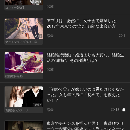
Vol.1
恋愛
コリドーDAYS
アプリは、必然に。女子会で露呈した、
2017年東京での“当たり前”な出会い方
恋愛
1
Vol.1
マッチングアプリは、必然に。
結婚維持活動：婚活よりも大変な、結婚生
活の“維持”。その秘訣とは？
恋愛
Vol.1
結婚維持活動
「初めて♡」が嬉しいのは男だけじゃなか
った。女も年下男に「初めて」を教えた
い！？
Vol.6
恋愛
13
青田買いのスゝメ
東京でチャンスを掴んだ男！ 夜遊びフリ
ーターが海外の高級レストランのマネージ