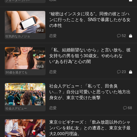
クォーターラバー
“秘密はインスタに現る”。同僚の彼とゴハ
ンに行ったことを、SNSで暴露したがる女
の本性
Vol.2
恋愛
52
狂気的なカノジョ
「私、結婚願望ないから」と言い放ち、彼
女持ちの男を狙う30歳女。やめられな
い“ある行為”と心の闇
Vol.3
恋愛
23
30歳を過ぎても
社会人デビュー：「私って、田舎臭
い…？」自分は可愛いと思っていた地方出
身女が、東京で受けた衝撃
Vol.1
恋愛
68
社会人デビュー
東京☆ビギナーズ：「飲み放題以外のシャ
ンパンを頼む女」との遭遇と、東京女子最
大2,000円理論。