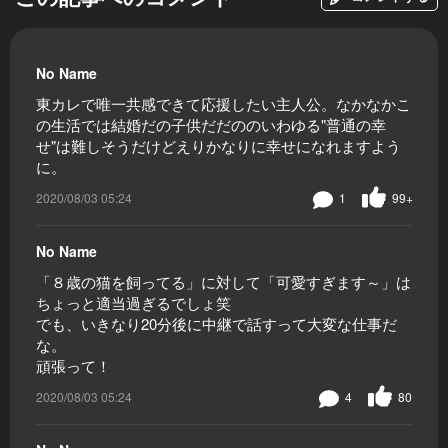
No Name
東カレで唯一共感できて応援したい主人公。なかなかこ
の生活では結婚だの子供だだののいわゆる"普通の幸
せ"は難しそうだけどえりかなりに幸せになれますよう
に。
2020/08/03 05:24
1
99+
No Name
「８歳の猫を飼ってる」に対して「可愛すぎます～」は
ちょっと適当過ぎるでしょ笑
でも、いきなり20分後に中継で話すって大変な仕事だ
な。
頑張って！
2020/08/03 05:24
4
80