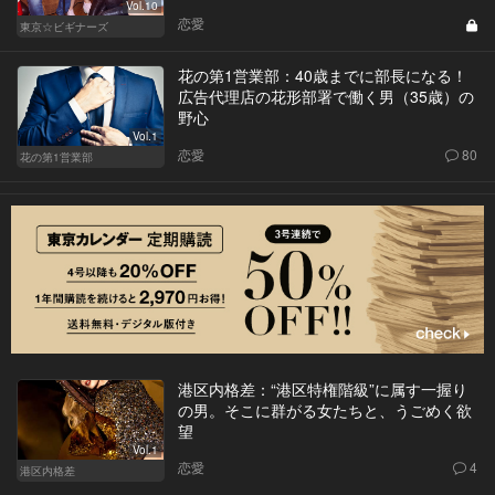
Vol.10
恋愛
東京☆ビギナーズ
花の第1営業部：40歳までに部長になる！
広告代理店の花形部署で働く男（35歳）の
野心
Vol.1
恋愛
80
花の第1営業部
港区内格差：“港区特権階級”に属す一握り
の男。そこに群がる女たちと、うごめく欲
望
Vol.1
恋愛
4
港区内格差