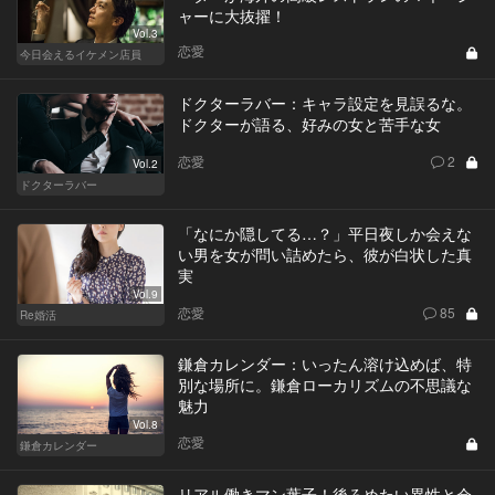
ャーに大抜擢！
Vol.3
恋愛
今日会えるイケメン店員
ドクターラバー：キャラ設定を見誤るな。
ドクターが語る、好みの女と苦手な女
恋愛
2
Vol.2
ドクターラバー
「なにか隠してる…？」平日夜しか会えな
い男を女が問い詰めたら、彼が白状した真
実
Vol.9
恋愛
85
Re婚活
鎌倉カレンダー：いったん溶け込めば、特
別な場所に。鎌倉ローカリズムの不思議な
魅力
Vol.8
恋愛
鎌倉カレンダー
リアル働きマン葉子！後ろめたい異性と会