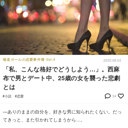
報道ガールの恋愛事件簿 Vol.4
2020.08.03
「私、こんな格好でどうしよう…」。西麻
布で男とデート中、25歳の女を襲った悲劇
とは
#小説
#恋愛
34
—ありのままの自分を、好きな男に知られたくない。だっ
てきっと、また引かれてしまうから…。