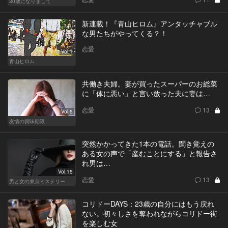
30歳になりまして
新連載！『青山ヒロム』アンタッチャブル
な男たちがやってくる？！
恋愛
Vol.1
青山ヒロム
共働き夫婦。妻が買ったスーパーのお総菜
に「体に悪い」と言い放った夫に妻は…
恋愛
13
Vol.5
友情の賞味期限
突然かかってきた1本の電話。聞き覚えの
ある女の声で「産むことにする」と報告さ
れ男は…
Vol.15
恋愛
13
男と女の東京ミステリー
コリドーDAYS：23歳の自分にはもう戻れ
ない。初々しさを奪われながらコリドー街
を楽しむ女