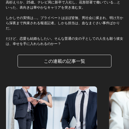
高杉えりか、25歳。テレビ局に新卒で入社し、花形部署で働いている…と
いった、表向きは華やかなキャリアを突き進む女。
しかしその実情は…。プライベートはほぼ皆無、男社会に揉まれ、明け方か
ら深夜まで拘束される報道記者。しかも担当は、血なまぐさい事件ばかり
だ。
だけど、恋愛も結婚もしたい。そんな普通の女の子としての人生も願う彼女
は、幸せを手に入れられるのかー？
この連載の記事一覧