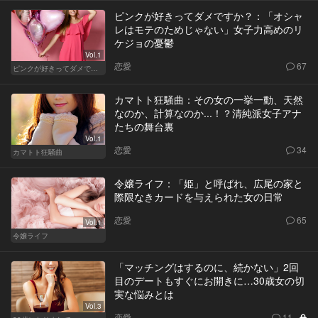
ピンクが好きってダメですか？：「オシャ
レはモテのためじゃない」女子力高めのリ
ケジョの憂鬱
Vol.1
恋愛
67
ピンクが好きってダメですか？
カマトト狂騒曲：その女の一挙一動、天然
なのか、計算なのか...！？清純派女子アナ
たちの舞台裏
Vol.1
恋愛
34
カマトト狂騒曲
令嬢ライフ：「姫」と呼ばれ、広尾の家と
際限なきカードを与えられた女の日常
恋愛
65
Vol.1
令嬢ライフ
「マッチングはするのに、続かない」2回
目のデートもすぐにお開きに…30歳女の切
実な悩みとは
Vol.3
恋愛
11