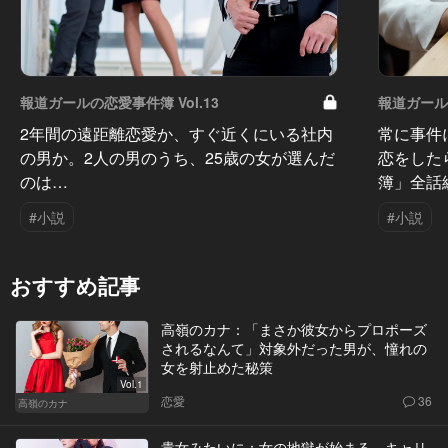
報道ガールの恋愛事件簿 Vol.13
報道ガールの
2年間の遠距離恋愛か、すぐ近くにいる社内
常に事件
の男か。2人の男のうち、25歳の女が選んだ
恋をした
のは…
簿」全話
#小説
#小説
おすすめ記事
高嶺のカナ：「まさか彼女からプロポーズ
されるなんて」対象外だった男が、憧れの
女を射止めた秘策
Vol.1
恋愛
36
高嶺のカナ
貴女みたいに：女の地獄が始まる。キャリ