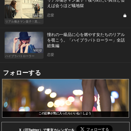
えば会うほど蟻地獄
恋愛
Vol.10
リアル働きマン葉子！黒革の編集手帳 written by 内埜さくら
憧れの一級品に心を燃やす女たちのリアル
を覗こう。「ハイブラパトローラー」全話
総集編
Vol.12
恋愛
ハイブラパトローラー
フォローする
この記事が気に入ったらいいね！しよう
X（旧Twitter）で東京カレンダーを