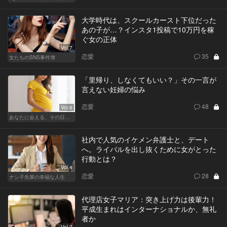
大学時代は、スクールカースト下位だった
あの子が…？インスタ1投稿で10万円を稼
ぐ女の正体
Vol.7
恋愛
35
女たちのSNS事件簿
「里帰り、しなくてもいい？」その一言が
言えない妊婦の悩み
恋愛
48
Vol.6
あなたに会える、その日まで
社内で人気のイケメン弁護士と、デート
へ。ライバルを出し抜くために女がとった
行動とは？
Vol.4
恋愛
28
ナシ子先輩の幸福な人生
代理店女子マリア：突き上げ力は後輩力！
平成生まれはインターナショナルか、無礼
者か