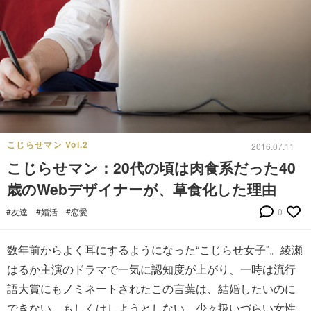
こじらせマン Vol.2
2016.07.11
こじらせマン：20代の頃は肉食系だった40
歳のWebデザイナーが、草食化した理由
#友達
#婚活
#恋愛
0
数年前からよく耳にするようになった“こじらせ女子”。綾瀬
はるか主演のドラマで一気に認知度が上がり、一時は流行
語大賞にもノミネートされたこの言葉は、結婚したいのに
できない、もしくはしようとしない、少々扱いづらい女性