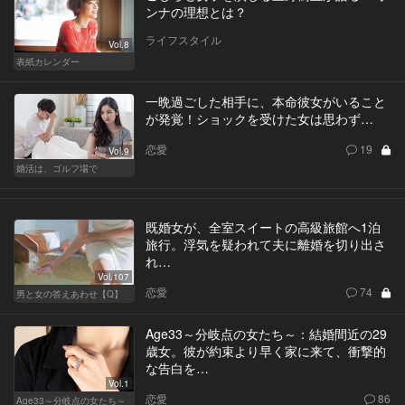
ンナの理想とは？
ライフスタイル
Vol.8
表紙カレンダー
一晩過ごした相手に、本命彼女がいること
が発覚！ショックを受けた女は思わず…
恋愛
19
Vol.9
婚活は、ゴルフ場で
既婚女が、全室スイートの高級旅館へ1泊
旅行。浮気を疑われて夫に離婚を切り出さ
れ…
Vol.107
恋愛
74
男と女の答えあわせ【Q】
Age33～分岐点の女たち～：結婚間近の29
歳女。彼が約束より早く家に来て、衝撃的
な告白を…
Vol.1
恋愛
86
Age33～分岐点の女たち～