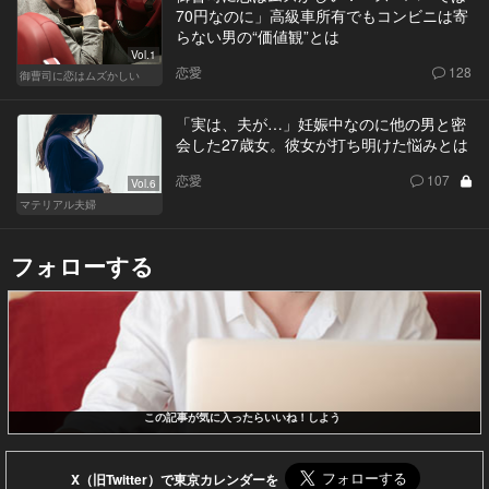
70円なのに」高級車所有でもコンビニは寄
らない男の“価値観”とは
Vol.1
恋愛
128
御曹司に恋はムズかしい
「実は、夫が…」妊娠中なのに他の男と密
会した27歳女。彼女が打ち明けた悩みとは
恋愛
107
Vol.6
マテリアル夫婦
フォローする
この記事が気に入ったらいいね！しよう
X（旧Twitter）で東京カレンダーを