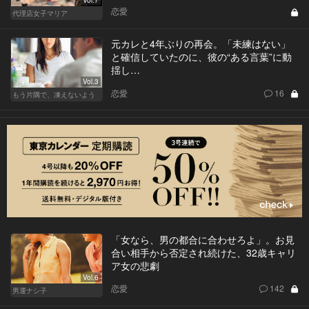
Vol.7
恋愛
代理店女子マリア
元カレと4年ぶりの再会。「未練はない」
と確信していたのに、彼の“ある言葉”に動
揺し…
Vol.3
恋愛
16
もう片隅で、凍えないよう
「女なら、男の都合に合わせろよ」。お見
合い相手から否定され続けた、32歳キャリ
ア女の悲劇
Vol.6
恋愛
142
男運ナシ子