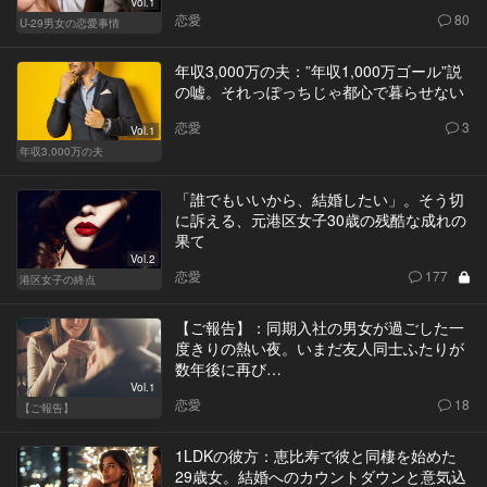
Vol.1
恋愛
80
U-29男女の恋愛事情
年収3,000万の夫：”年収1,000万ゴール”説
の嘘。それっぽっちじゃ都心で暮らせない
恋愛
3
Vol.1
年収3,000万の夫
「誰でもいいから、結婚したい」。そう切
に訴える、元港区女子30歳の残酷な成れの
果て
Vol.2
恋愛
177
港区女子の終点
【ご報告】：同期入社の男女が過ごした一
度きりの熱い夜。いまだ友人同士ふたりが
数年後に再び…
Vol.1
恋愛
18
【ご報告】
1LDKの彼方：恵比寿で彼と同棲を始めた
29歳女。結婚へのカウントダウンと意気込