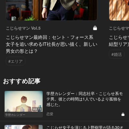
こじらせマン Vol.5
こじらせマン
こじらせマン最終回：セント・フォース系
こじらせ
女子を追い求めるIT社長が思い描く、新しい
結型リア
男女の形とは？
#婚活
#エリア
おすすめ記事
学歴カレンダー：同志社卒・こじらせ系モ
テ男。彼との時間は1人でいるより孤独を
感じた。
Vol.11
恋愛
学歴カレンダー
こじらせ女子を演じる上野樹里が語る30オ