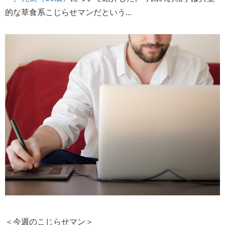
的な草食系こじらせマンだという...
＜今週のこじらせマン＞