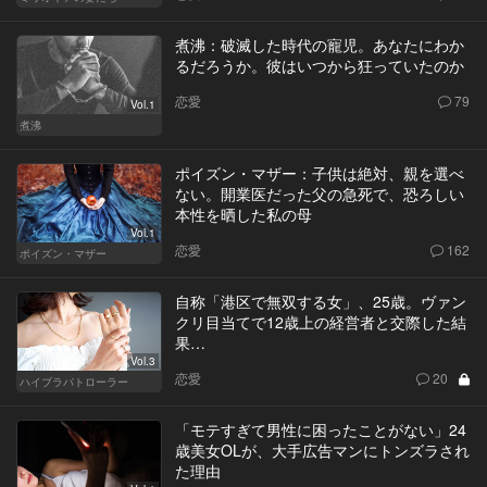
煮沸：破滅した時代の寵児。あなたにわか
るだろうか。彼はいつから狂っていたのか
恋愛
79
Vol.1
煮沸
ポイズン・マザー：子供は絶対、親を選べ
ない。開業医だった父の急死で、恐ろしい
本性を晒した私の母
Vol.1
恋愛
162
ポイズン・マザー
自称「港区で無双する女」、25歳。ヴァン
クリ目当てで12歳上の経営者と交際した結
果…
Vol.3
恋愛
20
ハイブラパトローラー
「モテすぎて男性に困ったことがない」24
歳美女OLが、大手広告マンにトンズラされ
た理由