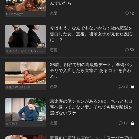
んでいたら
Vol.1
恋愛
12
1LDKの彼方
今はもう、なんでもないから：社内恋愛を
告白した女。直後、後輩女子が見せた反応
に…？
Vol.1
恋愛
50
今はもう、なんでもないから
26歳、四谷で初の高級鮨デート。準備バッ
チリで入店したら大将に“あるコト”を言わ
れ…
Vol.7
恋愛
23
未来のWISH LIST
恵比寿の億ションがあるのに、ちっとも自
宅へ帰ってこない妻。それでも男が離婚を
選ばないワケ
Vol.9
恋愛
17
逆玉男子
御曹司に恋はムズかしい：「スーパーでは