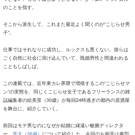
のことを指す。
そこから派生して、これまた最近よく聞くのが“こじらせ男
子”。
仕事ではそれなりに成功し、ルックスも悪くない。彼らは
ごく自然に社会に溶け込んでいて、既婚男性と間違われる
こともしばしば。
この連載では、近年東カレ界隈で増殖するこの“こじらせマ
ン”の実態を、同じくこじらせ女子であるフリーランスの雑
誌編集者の絵美里（30歳）が毎回24時過ぎの都内の居酒屋
を舞台に、紹介していく。
前回はモテ男なのになぜか結婚に縁遠い敏腕ディレクタ
ー、
亮太（36歳）
について紹介した。今回のお相手は典型