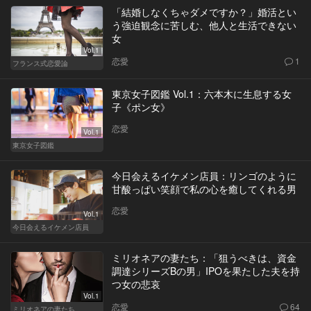
「結婚しなくちゃダメですか？」婚活とい
う強迫観念に苦しむ、他人と生活できない
女
Vol.1
恋愛
1
フランス式恋愛論
東京女子図鑑 Vol.1：六本木に生息する女
子《ポン女》
恋愛
Vol.1
東京女子図鑑
今日会えるイケメン店員：リンゴのように
甘酸っぱい笑顔で私の心を癒してくれる男
恋愛
Vol.1
今日会えるイケメン店員
ミリオネアの妻たち：「狙うべきは、資金
調達シリーズBの男」IPOを果たした夫を持
つ女の悲哀
Vol.1
恋愛
64
ミリオネアの妻たち