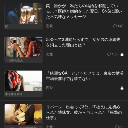
罠：誰かが、私たちの結婚を邪魔してい
る…？医師と婚約をした翌日、SNSに届い
た不気味なメッセージ
Vol.1
恋愛
143
罠
出会って2週間たらずで、女が男の連絡先
を消去した理由とは？
恋愛
105
Vol.11
14日間の恋人
「綺麗なCA」というだけでは、東京の婚活
市場最前線では勝てない
恋愛
Vol.3
東京婚活事情
リバーシ：出会って3分、IT社長に見初め
られた地味女。彼から与えられた「衝撃の
仕事」
Vol.1
恋愛
65
リバーシ～光と闇の攻防～