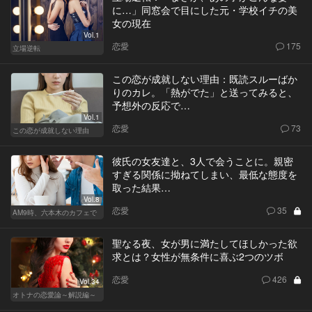
に…」同窓会で目にした元・学校イチの美
女の現在
Vol.1
恋愛
175
立場逆転
この恋が成就しない理由：既読スルーばか
りのカレ。「熱がでた」と送ってみると、
予想外の反応で…
Vol.1
恋愛
73
この恋が成就しない理由
彼氏の女友達と、3人で会うことに。親密
すぎる関係に拗ねてしまい、最低な態度を
取った結果…
Vol.8
恋愛
35
AM9時、六本木のカフェで
聖なる夜、女が男に満たしてほしかった欲
求とは？女性が無条件に喜ぶ2つのツボ
恋愛
426
Vol.34
オトナの恋愛論～解説編～