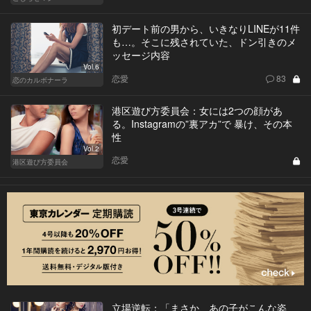
初デート前の男から、いきなりLINEが11件
も…。そこに残されていた、ドン引きのメ
ッセージ内容
Vol.6
恋愛
83
恋のカルボナーラ
港区遊び方委員会：女には2つの顔があ
る。Instagramの”裏アカ”で 暴け、その本
性
Vol.2
恋愛
港区遊び方委員会
立場逆転：「まさか、あの子がこんな姿