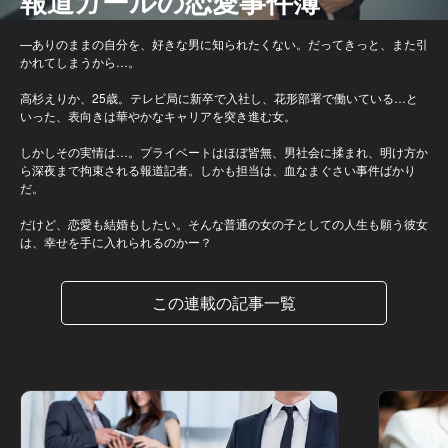
報道ガールの恋愛事件簿
—ありのままの自分を、好きな男に知られたくない。だってきっと、また引
かれてしまうから…。
高杉えりか、25歳。テレビ局に新卒で入社し、花形部署で働いている…と
いった、表向きは華やかなキャリアを突き進む女。
しかしその実情は…。プライベートはほぼ皆無、男社会に揉まれ、明け方か
ら深夜まで拘束される報道記者。しかも担当は、血なまぐさい事件ばかり
だ。
だけど、恋愛も結婚もしたい。そんな普通の女の子としての人生も願う彼女
は、幸せを手に入れられるのかー？
この連載の記事一覧