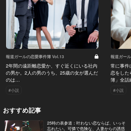
報道ガールの恋愛事件簿 Vol.13
報道ガールの
2年間の遠距離恋愛か、すぐ近くにいる社内
常に事件
の男か。2人の男のうち、25歳の女が選んだ
恋をした
のは…
簿」全話
#小説
#小説
おすすめ記事
25時の表参道：叶わない恋ならば、いっそ
忘れたい。可憐で危険な、人妻からの誘惑