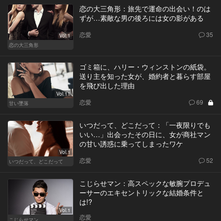
恋の大三角形：旅先で運命の出会い！のは
ずが…素敵な男の後ろには女の影がある
恋愛
35
Vol.1
恋の大三角形
ゴミ箱に、ハリー・ウィンストンの紙袋。
送り主を知った女が、婚約者と暮らす部屋
を飛び出した理由
Vol.11
恋愛
69
甘い墜落
いつだって、どこだって：「一夜限りでも
いい…」出会ったその日に、女が商社マン
の甘い誘惑に乗ってしまったワケ
Vol.1
恋愛
52
いつだって、どこだって
こじらせマン：高スペックな敏腕プロデュ
ーサーのエキセントリックな結婚条件と
は!?
Vol.1
恋愛
こじらせマン