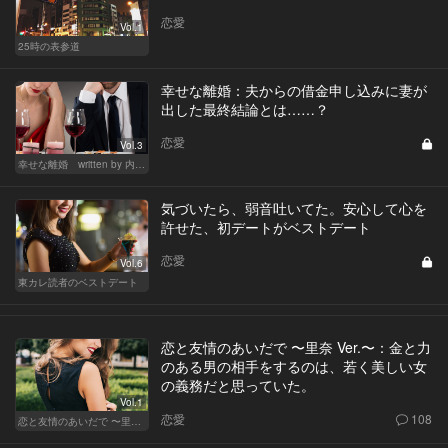
恋愛
Vol.1
25時の表参道
幸せな離婚：夫からの借金申し込みに妻が
出した最終結論とは……？
恋愛
Vol.3
幸せな離婚 written by 内埜さくら
気づいたら、弱音吐いてた。安心して心を
許せた、初デートがベストデート
恋愛
Vol.6
東カレ読者のベストデート
恋と友情のあいだで 〜里奈 Ver.〜：金と力
のある男の相手をするのは、若く美しい女
の義務だと思っていた。
Vol.1
恋愛
108
恋と友情のあいだで 〜里奈 Ver.〜