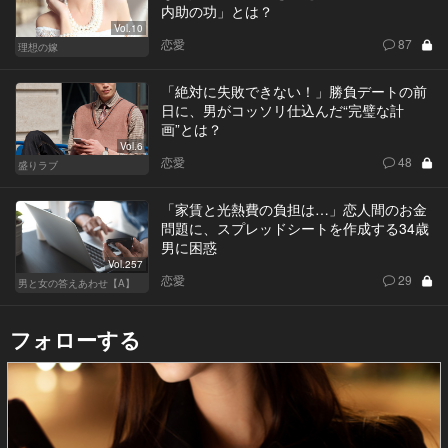
内助の功」とは？
Vol.10
恋愛
87
理想の嫁
「絶対に失敗できない！」勝負デートの前
日に、男がコッソリ仕込んだ“完璧な計
画”とは？
Vol.6
恋愛
48
盛りラブ
「家賃と光熱費の負担は…」恋人間のお金
問題に、スプレッドシートを作成する34歳
男に困惑
Vol.257
恋愛
29
男と女の答えあわせ【A】
フォローする