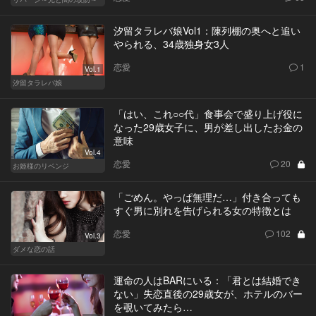
汐留タラレバ娘Vol1：陳列棚の奥へと追い
やられる、34歳独身女3人
恋愛
1
Vol.1
汐留タラレバ娘
「はい、これ○○代」食事会で盛り上げ役に
なった29歳女子に、男が差し出したお金の
意味
Vol.4
恋愛
20
お姫様のリベンジ
「ごめん。やっぱ無理だ…」付き合っても
すぐ男に別れを告げられる女の特徴とは
恋愛
102
Vol.3
ダメな恋の話
運命の人はBARにいる：「君とは結婚でき
ない」失恋直後の29歳女が、ホテルのバー
を覗いてみたら…