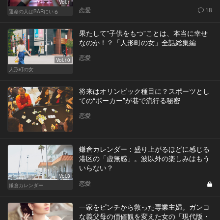
Vol.1
恋愛
18
運命の人はBARにいる
果たして”子供をもつ”ことは、本当に幸せ
なのか！？「人形町の女」全話総集編
恋愛
Vol.10
人形町の女
将来はオリンピック種目に？スポーツとし
ての“ポーカー”が巷で流行る秘密
恋愛
鎌倉カレンダー：盛り上がるほどに感じる
港区の「虚無感」。波以外の楽しみはもう
いらない？
Vol.3
恋愛
鎌倉カレンダー
一家をピンチから救った専業主婦。ガンコ
な義父母の価値観を変えた女の「現代版・