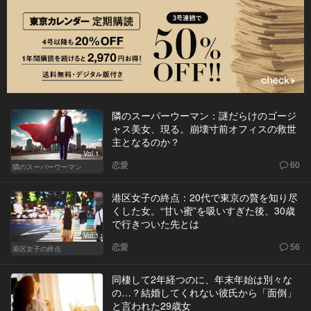
隣のスーパーウーマン：謎だらけのゴージ
ャス美女、現る。崩壊寸前オフィスの救世
主となるのか？
Vol.1
恋愛
60
隣のスーパーウーマン
港区女子の終点：20代で東京の贅を知り尽
くした女。“甘い蜜”を吸いすぎた後、30歳
で行きついた先とは
Vol.1
恋愛
56
港区女子の終点
同棲して2年経つのに、年末年始は別々な
の…？結婚してくれない彼氏から「面倒」
と言われた29歳女