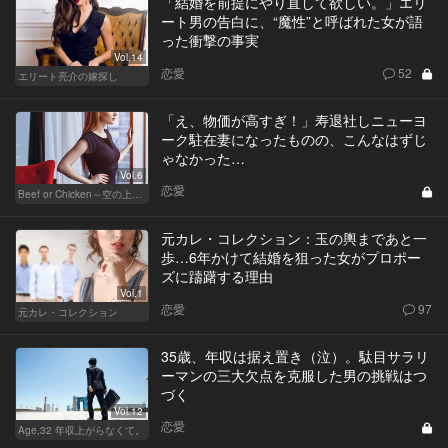
「結婚を前提にやり直して欲しい。」エリ
ート男の告白に、“魔性”と呼ばれた女が語
った衝撃の事実
Vol.14
恋愛
52
エリート亮介の嫁探し
「え、物価が高すぎ！」寿退社しニューヨ
ーク駐在妻になったものの、こんなはずじ
ゃなかった…
Vol.6
恋愛
Beef or Chicken～空の上の恋愛模様～
元カレ・コレクション：玉の輿まであと一
歩…6年かけて結婚を狙った女がプロポー
ズに躊躇する理由
Vol.1
恋愛
97
元カレ・コレクション
35歳、年収は据え置き（泣）。駄目サラリ
ーマンの三大欠点を克服した男の挑戦はつ
づく
Vol.12
恋愛
Age,32 年収上がらなくて。