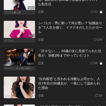
な私生活
Vol.2
恋愛
32
リスクを嫌う男
シバユカ：男に頼って何が悪い？“結婚あり
き”で人生を描く、イマドキのしたたかガー
ル
Vol.1
恋愛
376
シバユカ
「許さない…」24歳の女に見捨てられた社
長が、深夜2時までやっていたコト
恋愛
68
Vol.11
リバーシ～光と闇の攻防～
“社内最恐”と言われる冷酷な上司から、入
社1年目の30歳女が、一夜にして認められ
た理由
恋愛
29