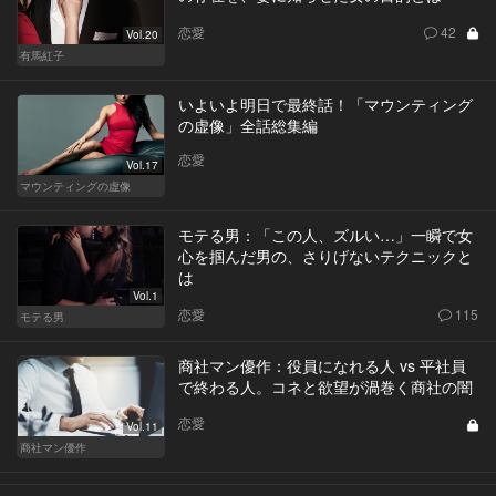
恋愛
42
Vol.20
有馬紅子
いよいよ明日で最終話！「マウンティング
の虚像」全話総集編
恋愛
Vol.17
マウンティングの虚像
モテる男：「この人、ズルい…」一瞬で女
心を掴んだ男の、さりげないテクニックと
は
Vol.1
恋愛
115
モテる男
商社マン優作：役員になれる人 vs 平社員
で終わる人。コネと欲望が渦巻く商社の闇
恋愛
Vol.11
商社マン優作