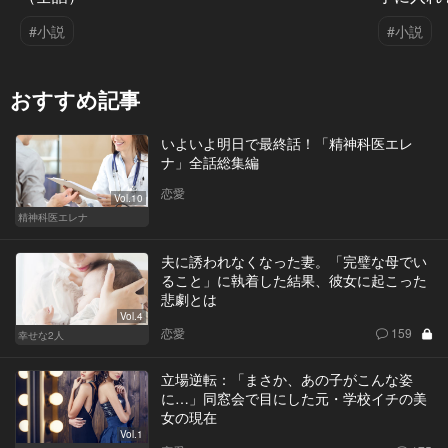
#小説
#小説
おすすめ記事
いよいよ明日で最終話！「精神科医エレ
ナ」全話総集編
恋愛
Vol.10
精神科医エレナ
夫に誘われなくなった妻。「完璧な母でい
ること」に執着した結果、彼女に起こった
悲劇とは
Vol.4
恋愛
159
幸せな2人
立場逆転：「まさか、あの子がこんな姿
に…」同窓会で目にした元・学校イチの美
女の現在
Vol.1