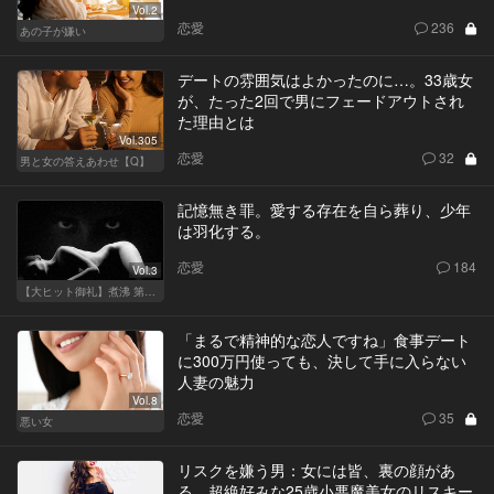
Vol.2
恋愛
236
あの子が嫌い
デートの雰囲気はよかったのに…。33歳女
が、たった2回で男にフェードアウトされ
た理由とは
Vol.305
恋愛
32
男と女の答えあわせ【Q】
記憶無き罪。愛する存在を自ら葬り、少年
は羽化する。
恋愛
184
Vol.3
【大ヒット御礼】煮沸 第二章
「まるで精神的な恋人ですね」食事デート
に300万円使っても、決して手に入らない
人妻の魅力
Vol.8
恋愛
35
悪い女
リスクを嫌う男：女には皆、裏の顔があ
る。超絶好みな25歳小悪魔美女のリスキー