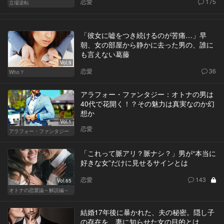
恋愛
175
立場逆転
「彼女に嘘をつき続けるのが苦痛…」早
朝、女の部屋から静かに去った男の、誰に
も言えない葛藤
Vol.9
恋愛
36
Who？
アラフォー・ファンタジー：オトナの男は
40代で花開く！？その魅力は真実なのか幻
想か
Vol.1
恋愛
アラフォー・ファンタジー
「これって脈アリ？脈ナシ？」男が“本当に
好きな女”だけに見せるサインとは
恋愛
143
Vol.65
オトナの恋愛論～解説編～
結婚17年後に暴かれた、夫の秘密。隠し子
の存在を、妻に知らせた女の目的とは