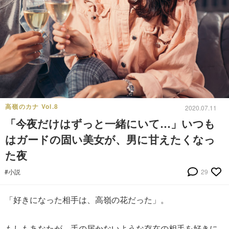
高嶺のカナ Vol.8
2020.07.11
「今夜だけはずっと一緒にいて…」いつも
はガードの固い美女が、男に甘えたくなっ
た夜
#小説
29
「好きになった相手は、高嶺の花だった」。
もしもあなたが、手の届かないような存在の相手を好きに