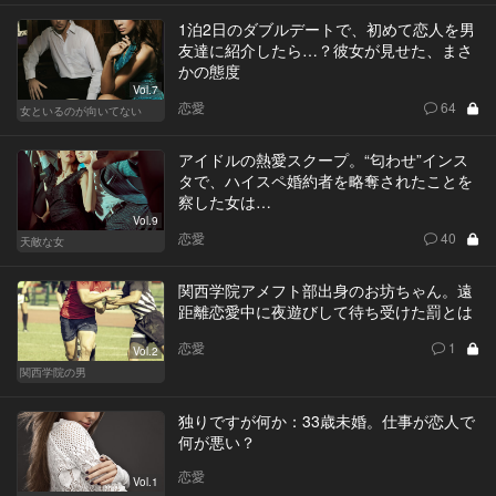
1泊2日のダブルデートで、初めて恋人を男
友達に紹介したら…？彼女が見せた、まさ
かの態度
Vol.7
恋愛
64
女といるのが向いてない
アイドルの熱愛スクープ。“匂わせ”インス
タで、ハイスペ婚約者を略奪されたことを
察した女は…
Vol.9
恋愛
40
天敵な女
関西学院アメフト部出身のお坊ちゃん。遠
距離恋愛中に夜遊びして待ち受けた罰とは
恋愛
1
Vol.2
関西学院の男
独りですが何か：33歳未婚。仕事が恋人で
何が悪い？
恋愛
Vol.1