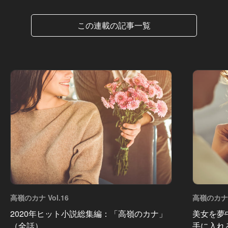
この連載の記事一覧
高嶺のカナ Vol.16
高嶺のカナ V
2020年ヒット小説総集編：「高嶺のカナ」
美女を夢
（全話）
手に入れ