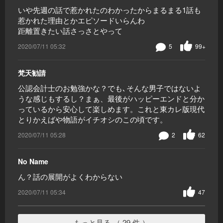
いや先週の話で惹かれたのわかったからまるまる1話も
惹かれた理由とかエピソードいらんわ
距離置きたい話さっさとやって
2020/07/11 05:32
5
99+
梵天勧請
公認会計士のお勉強かな？でも､そんな男子ではないよ
うな感じもするし？まぁ、最後がハッピーエンドと分か
っているから安心して楽しめます。これと東カレ版現代
とりかえばや物語がイチオシのこの頃です。
2020/07/11 05:28
2
62
No Name
ん？話の展開がよくわからない
2020/07/11 05:34
47
もっと見る （ 29 件 ）