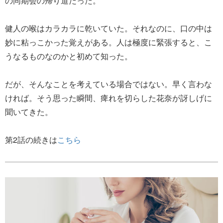
の同期会の帰り道だった。
健人の喉はカラカラに乾いていた。それなのに、口の中は
妙に粘っこかった覚えがある。人は極度に緊張すると、こ
うなるものなのかと初めて知った。
だが、そんなことを考えている場合ではない。早く言わな
ければ。そう思った瞬間、痺れを切らした花奈が訝しげに
聞いてきた。
第2話の続きは
こちら