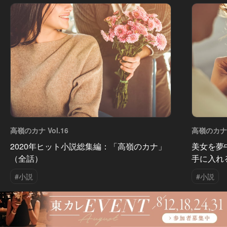
高嶺のカナ Vol.16
高嶺のカナ V
2020年ヒット小説総集編：「高嶺のカナ」
美女を夢
（全話）
手に入れ
#小説
#小説
おすすめ記事