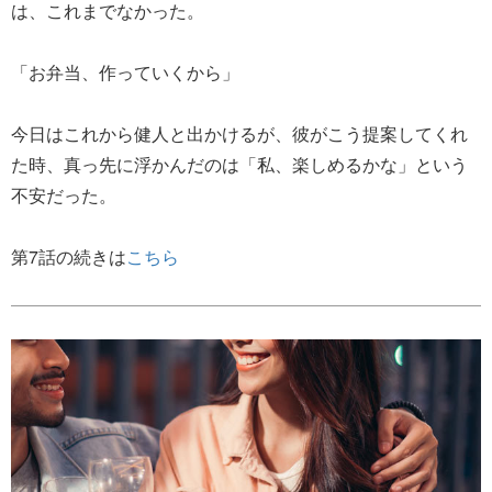
は、これまでなかった。
「お弁当、作っていくから」
今日はこれから健人と出かけるが、彼がこう提案してくれ
た時、真っ先に浮かんだのは「私、楽しめるかな」という
不安だった。
第7話の続きは
こちら