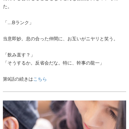
た。
「…Bランク」
当意即妙。息の合った仲間に、お互いがニヤリと笑う。
「飲み直す？」
「そうするか。反省会だな。特に、幹事の龍一」
第9話の続きは
こちら