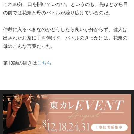
これ20分、口を開いていない。というのも、先ほどから目
の前では花奈と母のバトルが繰り広げているのだ。
仲裁に入るべきなのかどうしたら良いか分からず、健人は
出されたお茶に手を伸ばす。バトルのきっかけは、花奈の
母のこんな言葉だった。
第13話の続きは
こちら