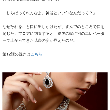
「しらばっくれんなよ。神谷といい仲なんだって？」
なぜそれを、と口に出しかけたが、すんでのところで口を
閉じた。フロアに到着すると、視界の端に別のエレベータ
ーで上がってきた花奈の姿が見えたのだ。
第12話の続きは
こちら