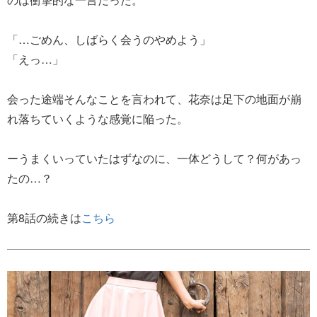
「…ごめん、しばらく会うのやめよう」
「えっ…」
会った途端そんなことを言われて、花奈は足下の地面が崩
れ落ちていくような感覚に陥った。
ーうまくいっていたはずなのに、一体どうして？何があっ
たの…？
第8話の続きは
こちら