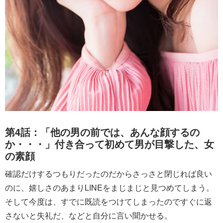
第4話：「他の男の前では、あんな顔するの
か・・・」付き合って初めて男が目撃した、女
の素顔
確認だけするつもりだったのだからさっさと閉じれば良い
のに、嬉しさのあまりLINEをまじまじと見つめてしまう。
そして今度は、すでに既読をつけてしまったのですぐに返
さないと失礼だ、などと自分に言い聞かせる。