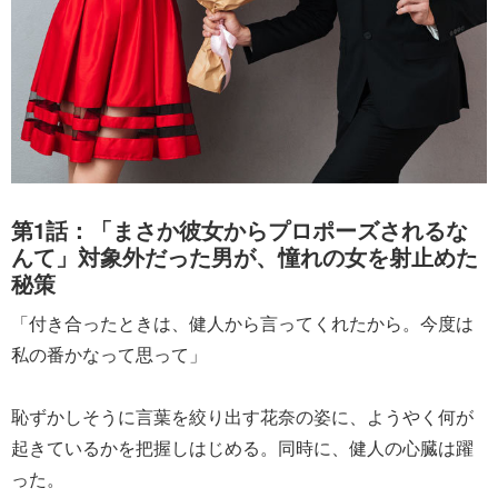
第1話：「まさか彼女からプロポーズされるな
んて」対象外だった男が、憧れの女を射止めた
秘策
「付き合ったときは、健人から言ってくれたから。今度は
私の番かなって思って」
恥ずかしそうに言葉を絞り出す花奈の姿に、ようやく何が
起きているかを把握しはじめる。同時に、健人の心臓は躍
った。