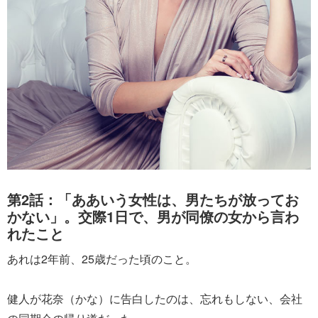
第2話：「ああいう女性は、男たちが放ってお
かない」。交際1日で、男が同僚の女から言わ
れたこと
あれは2年前、25歳だった頃のこと。
健人が花奈（かな）に告白したのは、忘れもしない、会社