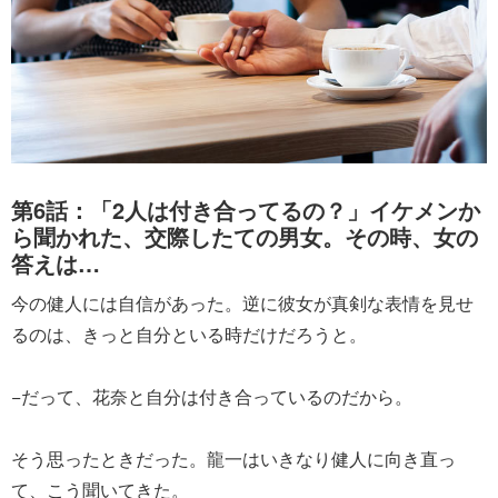
第6話：「2人は付き合ってるの？」イケメンか
ら聞かれた、交際したての男女。その時、女の
答えは…
今の健人には自信があった。逆に彼女が真剣な表情を見せ
るのは、きっと自分といる時だけだろうと。
−だって、花奈と自分は付き合っているのだから。
そう思ったときだった。龍一はいきなり健人に向き直っ
て、こう聞いてきた。