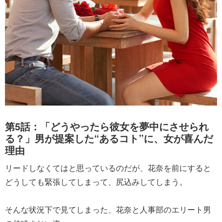
第5話：「どうやったら彼女を夢中にさせられ
る？」男が提案した“あるコト”に、女が喜んだ
理由
リードしなくてはと思っているのだが、花奈を前にすると
どうしても緊張してしまって、尻込みしてしまう。
そんな状況下で見てしまった、花奈と人事部のエリート男