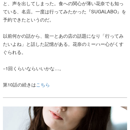
と、声を出してしまった。食への関心が薄い花奈でも知っ
ている、名店。一度は行ってみたかった『SUGALABO』を
予約できたというのだ。
以前何かの話から、龍一とあの店の話題になり「行ってみ
たいよね」と話した記憶がある。花奈のミーハー心がくす
ぐられる。
−1回くらいならいいかな…。
第10話の続きは
こちら