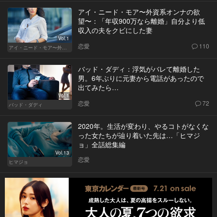
アイ・ニード・モア〜外資系オンナの欲
望〜：「年収900万なら離婚」自分より低
収入の夫をクビにした妻
Vol.1
恋愛
110
アイ・ニード・モア〜外資系オンナの欲望〜
バッド・ダディ：浮気がバレて離婚した
男。6年ぶりに元妻から電話があったので
出てみたら…
Vol.1
恋愛
72
バッド・ダディ
2020年。生活が変わり、やるコトがなくな
った女たちが辿り着いた先は…「ヒマジ
ョ」全話総集編
Vol.13
恋愛
ヒマジョ