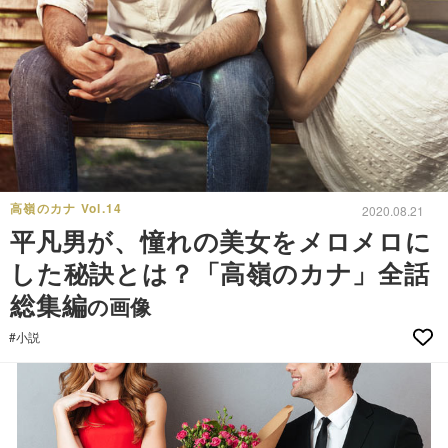
高嶺のカナ Vol.14
2020.08.21
平凡男が、憧れの美女をメロメロに
した秘訣とは？「高嶺のカナ」全話
総集編
の画像
#小説