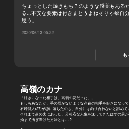
ちょっとした焼きもち？のような感覚もある
る...不安な要素は付きまとうよねそりゃ😅
思う。
2020/06/13 05:22
も
高嶺のカナ
「好きになった相手は、高嶺の花だった」。
もしもあなたが、手の届かないような存在の相手を好きになって
石崎健人(27)が恋に落ちたのも、自分には釣り合わないと諦めて
それまで身の丈にあった、分相応な人生を送ってきたはずの男が
婚まで漕ぎ着けた方法とは…？