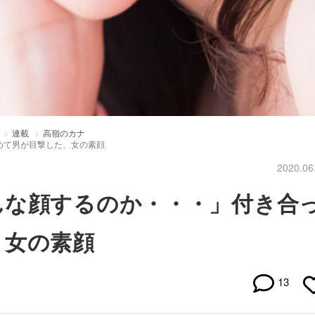
連載
高嶺のカナ
めて男が目撃した、女の素顔
2020.06
んな顔するのか・・・」付き合
、女の素顔
13