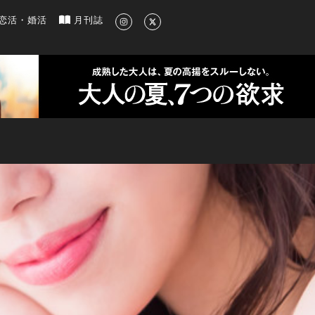
新のグルメ、洗練されたライフスタイル情報
恋活・婚活
月刊誌