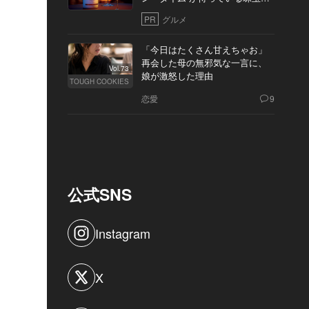
10軒
PR
グルメ
「今日はたくさん甘えちゃお」
再会した母の無邪気な一言に、
Vol.73
娘が激怒した理由
TOUGH COOKIES
恋愛
9
公式SNS
Instagram
X