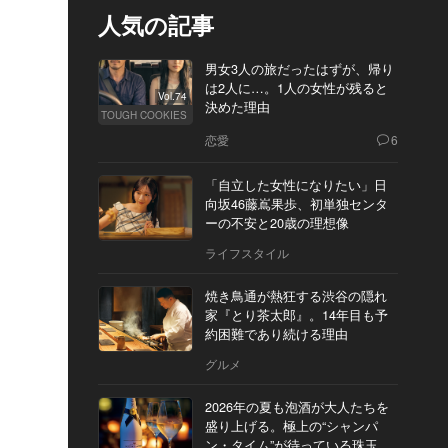
人気の記事
男女3人の旅だったはずが、帰り
は2人に…。1人の女性が残ると
Vol.74
決めた理由
TOUGH COOKIES
恋愛
6
「自立した女性になりたい」日
向坂46藤嶌果歩、初単独センタ
ーの不安と20歳の理想像
ライフスタイル
焼き鳥通が熱狂する渋谷の隠れ
家『とり茶太郎』。14年目も予
約困難であり続ける理由
グルメ
2026年の夏も泡酒が大人たちを
盛り上げる。極上の“シャンパ
ン・タイム”が待っている珠玉の