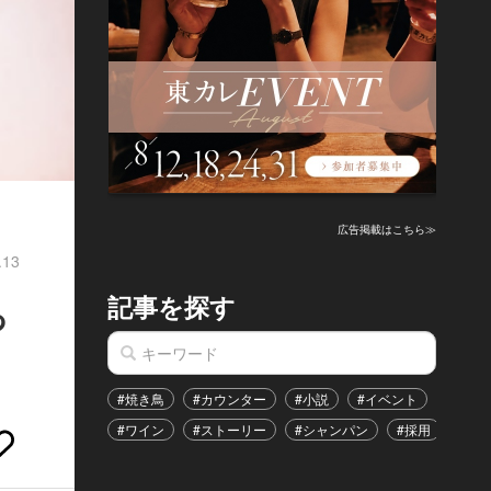
広告掲載はこちら≫
.13
記事を探す
っ
#焼き鳥
#カウンター
#小説
#イベント
#港区
#ワイン
#ストーリー
#シャンパン
#採用
#恋