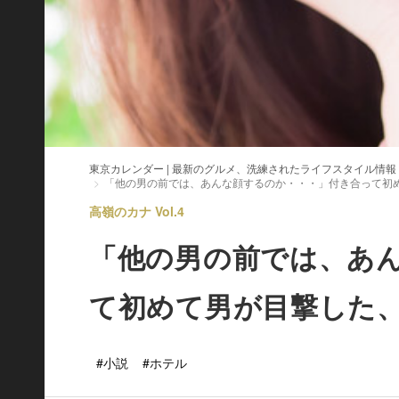
東京カレンダー | 最新のグルメ、洗練されたライフスタイル情報
「他の男の前では、あんな顔するのか・・・」付き合って初
高嶺のカナ Vol.4
「他の男の前では、あ
て初めて男が目撃した
#小説
#ホテル