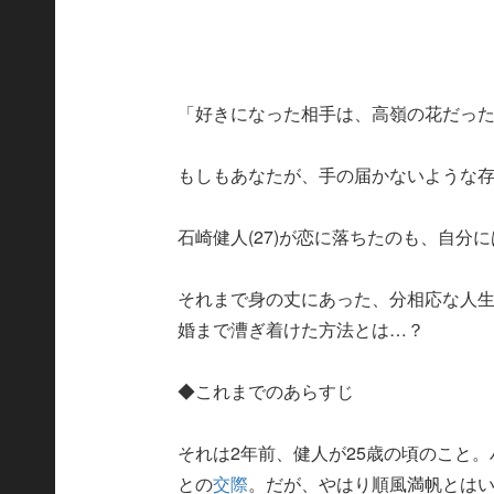
「好きになった相手は、高嶺の花だっ
もしもあなたが、手の届かないような
石崎健人(27)が恋に落ちたのも、自分
それまで身の丈にあった、分相応な人
婚まで漕ぎ着けた方法とは…？
◆これまでのあらすじ
それは2年前、健人が25歳の頃のこと
との
交際
。だが、やはり順風満帆とは